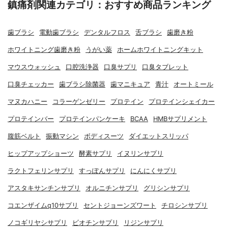
鎮痛剤関連カテゴリ：おすすめ商品ランキング
歯ブラシ
電動歯ブラシ
デンタルフロス
舌ブラシ
歯磨き粉
ホワイトニング歯磨き粉
うがい薬
ホームホワイトニングキット
マウスウォッシュ
口腔洗浄器
口臭サプリ
口臭タブレット
口臭チェッカー
歯ブラシ除菌器
歯マニキュア
青汁
オートミール
マヌカハニー
コラーゲンゼリー
プロテイン
プロテインシェイカー
プロテインバー
プロテインパンケーキ
BCAA
HMBサプリメント
腹筋ベルト
振動マシン
ボディスーツ
ダイエットスリッパ
ヒップアップショーツ
酵素サプリ
イヌリンサプリ
ラクトフェリンサプリ
すっぽんサプリ
にんにくサプリ
アスタキサンチンサプリ
オルニチンサプリ
グリシンサプリ
コエンザイムq10サプリ
セントジョーンズワート
チロシンサプリ
ノコギリヤシサプリ
ビオチンサプリ
リジンサプリ