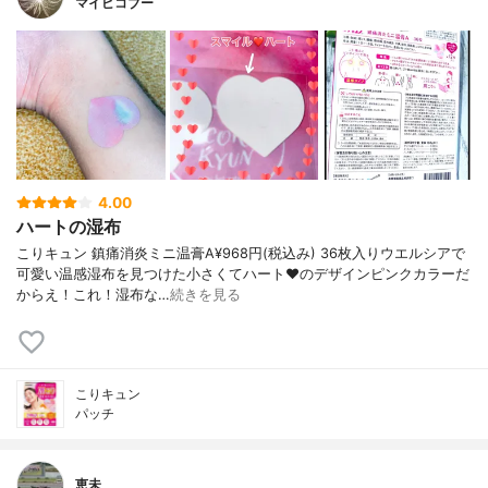
マイピコブー
4.00
ハートの湿布
こりキュン 鎮痛消炎ミニ温膏A¥968円(税込み) 36枚入りウエルシアで
可愛い温感湿布を見つけた小さくてハート♥️のデザインピンクカラーだ
からえ！これ！湿布な…
続きを見る
こりキュン
パッチ
恵未