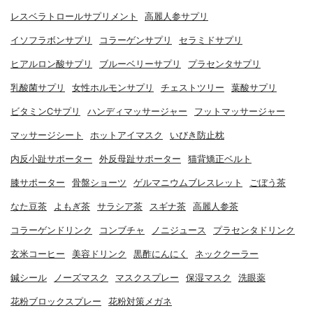
レスベラトロールサプリメント
高麗人参サプリ
イソフラボンサプリ
コラーゲンサプリ
セラミドサプリ
ヒアルロン酸サプリ
ブルーベリーサプリ
プラセンタサプリ
乳酸菌サプリ
女性ホルモンサプリ
チェストツリー
葉酸サプリ
ビタミンCサプリ
ハンディマッサージャー
フットマッサージャー
マッサージシート
ホットアイマスク
いびき防止枕
内反小趾サポーター
外反母趾サポーター
猫背矯正ベルト
膝サポーター
骨盤ショーツ
ゲルマニウムブレスレット
ごぼう茶
なた豆茶
よもぎ茶
サラシア茶
スギナ茶
高麗人参茶
コラーゲンドリンク
コンブチャ
ノニジュース
プラセンタドリンク
玄米コーヒー
美容ドリンク
黒酢にんにく
ネッククーラー
鍼シール
ノーズマスク
マスクスプレー
保湿マスク
洗眼薬
花粉ブロックスプレー
花粉対策メガネ