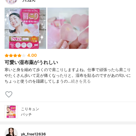
4.00
可愛い湿布薬がうれしい
寒いと身を縮めて歩くので肩こりしますよね。仕事で頑張ったら肩こり
やたくさん歩いて足が痛くなったりと。湿布を貼るのですがあの匂いに
ちょっと使うのを躊躇してしまうの…
続きを見る
こりキュン
パッチ
yk_free12636