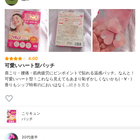
4.00
可愛いハート型パッチ
肩こり・腰痛・筋肉疲労にピンポイントで貼れる温感パッチ。なんと！
可愛いハート型！これなら見えてもあまり恥ずかしくないかも(・∀・)
香りもシップ特有のにおいはなく…
続きを見る
こりキュン
パッチ
30代後半