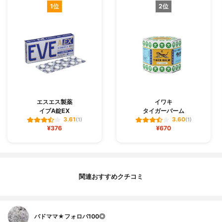
1位
2位
エスエス製薬
イワキ
イブA錠EX
タイガーバーム
3.61
3.60
(1)
(1)
¥376
¥670
関連おすすめクチコミ
バドママ★フォロバ100◎