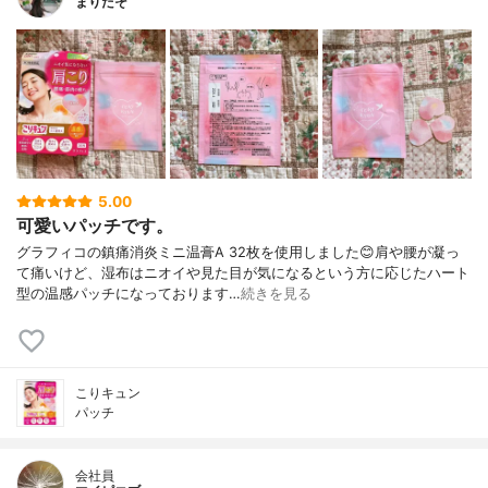
まりたそ
5.00
可愛いパッチです。
グラフィコの鎮痛消炎ミニ温膏A 32枚を使用しました😊肩や腰が凝っ
て痛いけど、湿布はニオイや見た目が気になるという方に応じたハート
型の温感パッチになっております…
続きを見る
こりキュン
パッチ
会社員