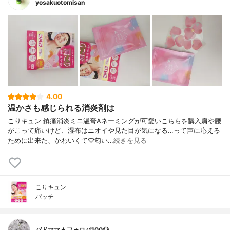
yosakuotomisan
4.00
温かさも感じられる消炎剤は
こりキュン 鎮痛消炎ミニ温膏Aネーミングが可愛いこちらを購入肩や腰
がこって痛いけど、湿布はニオイや見た目が気になる…って声に応える
ために出来た、かわいくて♡匂い…
続きを見る
こりキュン
パッチ
バドママ★フォロバ100◎