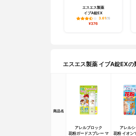
エスエス製薬
イブA錠EX
3.61
(1)
¥376
エスエス製薬 イブA錠EX
商品名
アレルブロック
アレルシ
花粉ガードスプレー マ
花粉 イオン