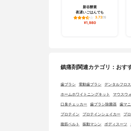
新谷酵素
夜遅いごはんでも
3.72
(1)
¥1,980
鎮痛剤関連カテゴリ：おす
歯ブラシ
電動歯ブラシ
デンタルフロス
ホームホワイトニングキット
マウスウ
口臭チェッカー
歯ブラシ除菌器
歯マニ
プロテイン
プロテインシェイカー
プロ
腹筋ベルト
振動マシン
ボディスーツ