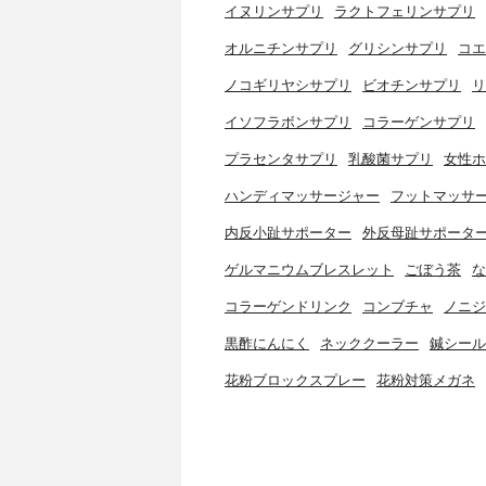
イヌリンサプリ
ラクトフェリンサプリ
オルニチンサプリ
グリシンサプリ
コエ
ノコギリヤシサプリ
ビオチンサプリ
リ
イソフラボンサプリ
コラーゲンサプリ
プラセンタサプリ
乳酸菌サプリ
女性ホ
ハンディマッサージャー
フットマッサ
内反小趾サポーター
外反母趾サポータ
ゲルマニウムブレスレット
ごぼう茶
な
コラーゲンドリンク
コンブチャ
ノニジ
黒酢にんにく
ネッククーラー
鍼シール
花粉ブロックスプレー
花粉対策メガネ