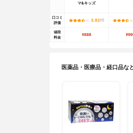
マ&キッズ
口コミ
3.92
(1)
評価
値段
¥888
¥99
料金
医薬品・医療品・経口品な