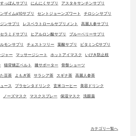
すっぽんサプリ
にんにくサプリ
アスタキサンチンサプリ
ンザイムq10サプリ
セントジョーンズワート
チロシンサプリ
ジンサプリ
レスベラトロールサプリメント
高麗人参サプリ
セラミドサプリ
ヒアルロン酸サプリ
ブルーベリーサプリ
ルモンサプリ
チェストツリー
葉酸サプリ
ビタミンCサプリ
ージャー
マッサージシート
ホットアイマスク
いびき防止枕
ー
猫背矯正ベルト
膝サポーター
骨盤ショーツ
た豆茶
よもぎ茶
サラシア茶
スギナ茶
高麗人参茶
ュース
プラセンタドリンク
玄米コーヒー
美容ドリンク
ノーズマスク
マスクスプレー
保湿マスク
洗眼薬
カテゴリ一覧へ