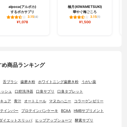
alpoca(アルポカ)
極月(KIWAMETSUKI)
するポカサプリ
華やぐ梅ごころ
3.15
3.15
(4)
(1)
¥1,078
¥1,500
すめ商品ランキング
舌ブラシ
歯磨き粉
ホワイトニング歯磨き粉
うがい薬
ォッシュ
口腔洗浄器
口臭サプリ
口臭タブレット
キュア
青汁
オートミール
マヌカハニー
コラーゲンゼリー
テインバー
プロテインパンケーキ
BCAA
HMBサプリメント
ダイエットスリッパ
ヒップアップショーツ
酵素サプリ