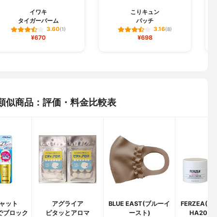
イワキ
こりキュン
タイガーバーム
パッチ
3.60
3.16
(1)
(8)
¥670
¥698
の類似商品：評価・料金比較表
ャット
アグライア
BLUE EAST(ブルーイ
FERZEA(
でブロック
ピタッとアロマ
ースト)
HA20ク