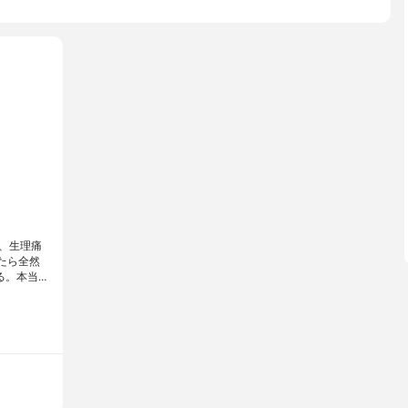
、生理痛
たら全然
る。本当…