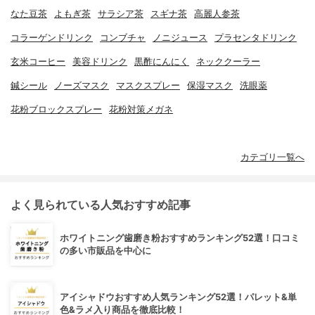
なた豆茶
よもぎ茶
サラシア茶
スギナ茶
高麗人参茶
コラーゲンドリンク
コンブチャ
ノニジュース
プラセンタドリンク
玄米コーヒー
美容ドリンク
黒酢にんにく
ネッククーラー
鍼シール
ノーズマスク
マスクスプレー
保湿マスク
洗眼薬
花粉ブロックスプレー
花粉対策メガネ
カテゴリ一覧へ
よく見られている人気おすすめ記事
ホワイトニング歯磨き粉おすすめランキング52選！口コミ
の多い市販品を中心に
アイシャドウおすすめ人気ランキング52選！パレット&単
色&ラメ入り商品を徹底比較！