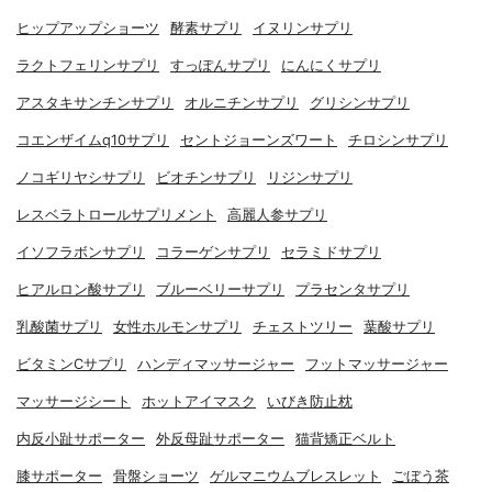
ヒップアップショーツ
酵素サプリ
イヌリンサプリ
ラクトフェリンサプリ
すっぽんサプリ
にんにくサプリ
アスタキサンチンサプリ
オルニチンサプリ
グリシンサプリ
コエンザイムq10サプリ
セントジョーンズワート
チロシンサプリ
ノコギリヤシサプリ
ビオチンサプリ
リジンサプリ
レスベラトロールサプリメント
高麗人参サプリ
イソフラボンサプリ
コラーゲンサプリ
セラミドサプリ
ヒアルロン酸サプリ
ブルーベリーサプリ
プラセンタサプリ
乳酸菌サプリ
女性ホルモンサプリ
チェストツリー
葉酸サプリ
ビタミンCサプリ
ハンディマッサージャー
フットマッサージャー
マッサージシート
ホットアイマスク
いびき防止枕
内反小趾サポーター
外反母趾サポーター
猫背矯正ベルト
膝サポーター
骨盤ショーツ
ゲルマニウムブレスレット
ごぼう茶