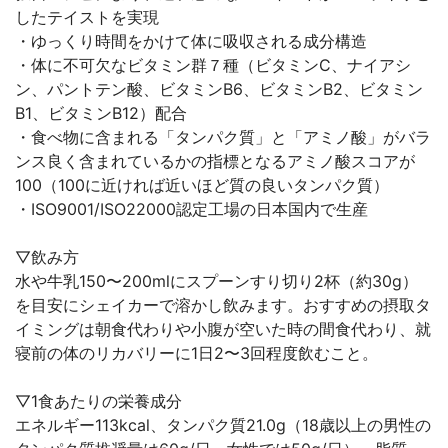
したテイストを実現
・ゆっくり時間をかけて体に吸収される成分構造
・体に不可欠なビタミン群７種（ビタミンC、ナイアシ
ン、パントテン酸、ビタミンB6、ビタミンB2、ビタミン
B1、ビタミンB12）配合
・食べ物に含まれる「タンパク質」と「アミノ酸」がバラ
ンス良く含まれているかの指標となるアミノ酸スコアが
100（100に近ければ近いほど質の良いタンパク質）
・ISO9001/ISO22000認定工場の日本国内で生産
▽飲み方
水や牛乳150〜200mlにスプーンすり切り2杯（約30g）
を目安にシェイカーで溶かし飲みます。おすすめの摂取タ
イミングは朝食代わりや小腹が空いた時の間食代わり、就
寝前の体のリカバリーに1日2〜3回程度飲むこと。
▽1食あたりの栄養成分
エネルギー113kcal、タンパク質21.0g（18歳以上の男性の