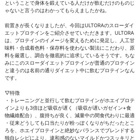
ということで身体を鍛えている人だけが飲むだけのものじ
ゃないと言うのはわかってもらえましたかね。
前置きが長くなりましたが、今回はULTORAのスローダイ
エットプロテインをご紹介させていただきます。ULTORA
は、プロテインのイメージを変えるために発足し、人工甘
味料・合成着色料・保存料を使わない製法にこだわり、原
料を厳選し、調合を徹底的に追求しているそうです。ちな
みにこのスローダイエットプロテインが普通のプロテイン
と違うのは名前の通りダイエット中に飲むプロテインなん
です。
▽特徴
・トレーニングと並行して飲むプロテインがホエイプロテ
インよりも3倍ほど吸収が遅く（吸収が遅いガゼイン+食
物繊維配合）、腹持ちが良く、減量中の間食代わりに最適
・従来どうしても口当たりが粉っぽくなりがちだったとこ
ろを、ホエイプロテインと絶妙なバランスでブレンドする
独自レシピにより、違和感のないマイルドかつスッキリと