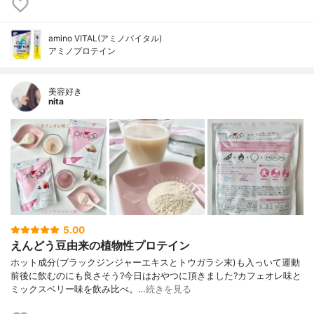
amino VITAL(アミノバイタル)
アミノプロテイン
美容好き
nita
5.00
えんどう豆由来の植物性プロテイン
ホット成分(ブラックジンジャーエキスとトウガラシ末)も入っいて運動
前後に飲むのにも良さそう?今日はおやつに頂きました?カフェオレ味と
ミックスベリー味を飲み比べ。…
続きを見る