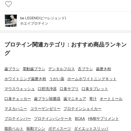
be LEGEND(ビーレジェンド)
ホエイプロテイン
プロテイン関連カテゴリ：おすすめ商品ランキン
グ
歯ブラシ
電動歯ブラシ
デンタルフロス
舌ブラシ
歯磨き粉
ホワイトニング歯磨き粉
うがい薬
ホームホワイトニングキット
マウスウォッシュ
口腔洗浄器
口臭サプリ
口臭タブレット
口臭チェッカー
歯ブラシ除菌器
歯マニキュア
青汁
オートミール
マヌカハニー
コラーゲンゼリー
プロテインシェイカー
プロテインバー
プロテインパンケーキ
BCAA
HMBサプリメント
腹筋ベルト
振動マシン
ボディスーツ
ダイエットスリッパ