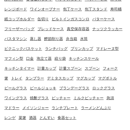
レンジボード
ワインオープナー
包丁ケース
包丁スタンド
寿司桶
紙コップホルダー
缶切り
ビルトインガスコンロ
バターケース
フリーザーバッグ
ブレッドケース
真空保存容器
ナッツクラッカー
パスタマシン
蒸し器
鰹節削り器
弁当箱
水筒
ピクニックバスケット
ランチバッグ
プリンカップ
マドレーヌ型
マフィン型
口金
泡立て器
絞り袋
キッチンスケール
キッチンタイマー
計量カップ
計量スプーン
スプーン
フォーク
箸
トレイ
タンブラー
デミタスカップ
マグカップ
マグボトル
ビールグラス
ビールジョッキ
ブランデーグラス
ロックグラス
ワイングラス
焼酎グラス
ピッチャー
ミルクピッチャー
急須
マドラー
メイソンジャー
ランチプレート
ラーメンどんぶり
レンゲ
菜箸
酒器
とんすい
食器セット