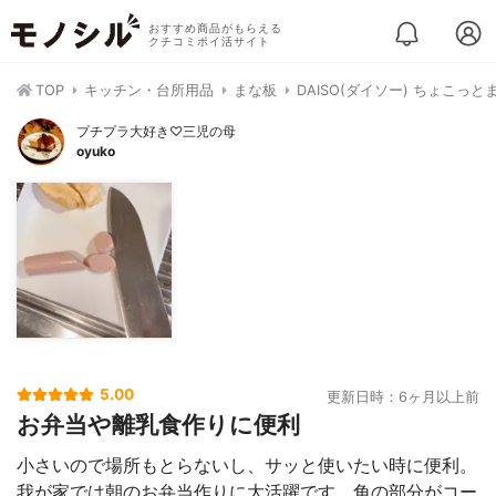
おすすめ商品がもらえる
クチコミポイ活サイト
TOP
キッチン・台所用品
まな板
DAISO(ダイソー) ちょこっと
プチプラ大好き♡三児の母
oyuko
5.00
更新日時：6ヶ月以上前
お弁当や離乳食作りに便利
小さいので場所もとらないし、サッと使いたい時に便利。
我が家では朝のお弁当作りに大活躍です。角の部分がコー