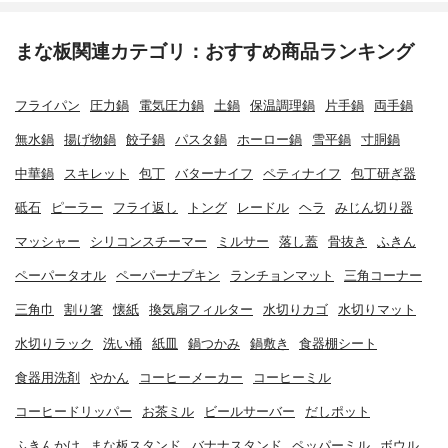
まな板関連カテゴリ：おすすめ商品ランキング
フライパン
圧力鍋
電気圧力鍋
土鍋
保温調理鍋
片手鍋
両手鍋
無水鍋
揚げ物鍋
餃子鍋
パスタ鍋
ホーロー鍋
雪平鍋
寸胴鍋
中華鍋
スキレット
包丁
バターナイフ
ペティナイフ
包丁研ぎ器
砥石
ピーラー
フライ返し
トング
レードル
ヘラ
みじん切り器
マッシャー
シリコンスチーマー
ミルサー
落し蓋
骨抜き
ふきん
ペーパータオル
ペーパーナプキン
ランチョンマット
三角コーナー
三角巾
割り箸
懐紙
換気扇フィルター
水切りカゴ
水切りマット
水切りラック
洗い桶
紙皿
鍋つかみ
鍋敷き
食器棚シート
食器用洗剤
やかん
コーヒーメーカー
コーヒーミル
コーヒードリッパー
お茶ミル
ビールサーバー
だしポット
ふきんかけ
まな板スタンド
バナナスタンド
ペッパーミル
ボウル