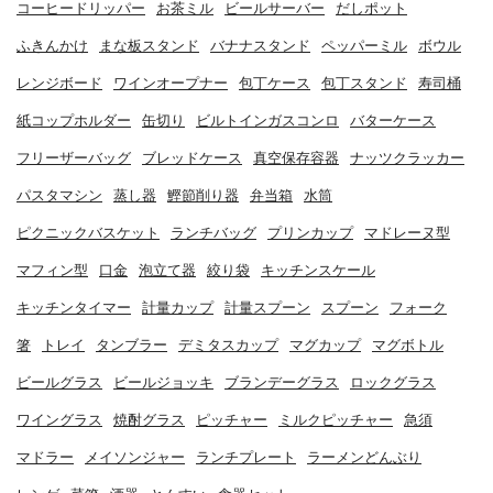
コーヒードリッパー
お茶ミル
ビールサーバー
だしポット
ふきんかけ
まな板スタンド
バナナスタンド
ペッパーミル
ボウル
レンジボード
ワインオープナー
包丁ケース
包丁スタンド
寿司桶
紙コップホルダー
缶切り
ビルトインガスコンロ
バターケース
フリーザーバッグ
ブレッドケース
真空保存容器
ナッツクラッカー
パスタマシン
蒸し器
鰹節削り器
弁当箱
水筒
ピクニックバスケット
ランチバッグ
プリンカップ
マドレーヌ型
マフィン型
口金
泡立て器
絞り袋
キッチンスケール
キッチンタイマー
計量カップ
計量スプーン
スプーン
フォーク
箸
トレイ
タンブラー
デミタスカップ
マグカップ
マグボトル
ビールグラス
ビールジョッキ
ブランデーグラス
ロックグラス
ワイングラス
焼酎グラス
ピッチャー
ミルクピッチャー
急須
マドラー
メイソンジャー
ランチプレート
ラーメンどんぶり