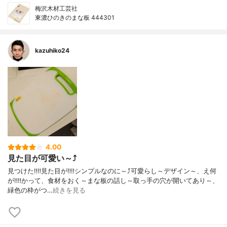
梅沢木材工芸社
東濃ひのきのまな板 444301
kazuhiko24
4.00
見た目が可愛い～⤴️
見つけた‼️‼️見た目が‼️‼️シンプルなのに～⤴️可愛らし～デザイン～、え何
が‼️‼️かって、食材をおく～まな板の話し～取っ手の穴が開いてあり～、
緑色の枠がつ…
続きを見る