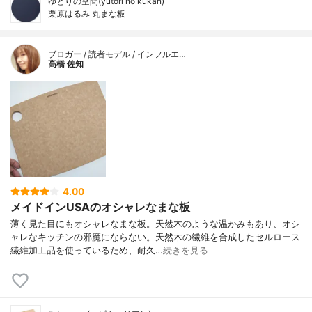
ゆとりの空間(yutori no kūkan)
栗原はるみ 丸まな板
ブロガー / 読者モデル / インフルエ…
高橋 佐知
4.00
メイドインUSAのオシャレなまな板
薄く見た目にもオシャレなまな板。天然木のような温かみもあり、オシ
ャレなキッチンの邪魔にならない。天然木の繊維を合成したセルロース
繊維加工品を使っているため、耐久…
続きを見る