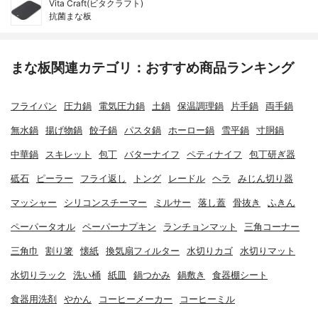
Vita Craft(ビタクラフト)
抗菌まな板
まな板関連カテゴリ：おすすめ商品ランキング
フライパン
圧力鍋
電気圧力鍋
土鍋
保温調理鍋
片手鍋
両手鍋
無水鍋
揚げ物鍋
餃子鍋
パスタ鍋
ホーロー鍋
雪平鍋
寸胴鍋
中華鍋
スキレット
包丁
バターナイフ
ペティナイフ
包丁研ぎ器
砥石
ピーラー
フライ返し
トング
レードル
ヘラ
みじん切り器
マッシャー
シリコンスチーマー
ミルサー
落し蓋
骨抜き
ふきん
ペーパータオル
ペーパーナプキン
ランチョンマット
三角コーナー
三角巾
割り箸
懐紙
換気扇フィルター
水切りカゴ
水切りマット
水切りラック
洗い桶
紙皿
鍋つかみ
鍋敷き
食器棚シート
食器用洗剤
やかん
コーヒーメーカー
コーヒーミル