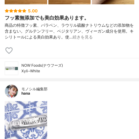
5.00
フッ素無添加でも美白効果あります。
商品の特徴フッ素、パラベン、ラウリル硫酸ナトリウムなどの添加物を
含まない。グルテンフリー、ベジタリアン、ヴィーガン成分を使用。キ
シリトールによる美白効果あり。使…
続きを見る
NOW Foods(ナウフーズ)
Xyli−White
モノシル編集部
hana