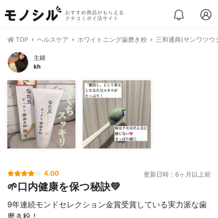
おすすめ商品がもらえる
クチコミポイ活サイト
TOP
ヘルスケア
ホワイトニング歯磨き粉
三和通商(サンワツウ
主婦
kh
4.00
更新日時：6ヶ月以上前
🌱口内健康を保つ秘訣💚
9年連続モンドセレクション金賞受賞している実力派な歯
磨き粉！