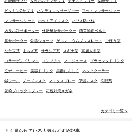
乳酸菌サプリ
女性ホルモンサプリ
チェストツリー
葉酸サプリ
ビタミンCサプリ
ハンディマッサージャー
フットマッサージャー
マッサージシート
ホットアイマスク
いびき防止枕
内反小趾サポーター
外反母趾サポーター
猫背矯正ベルト
膝サポーター
骨盤ショーツ
ゲルマニウムブレスレット
ごぼう茶
なた豆茶
よもぎ茶
サラシア茶
スギナ茶
高麗人参茶
コラーゲンドリンク
コンブチャ
ノニジュース
プラセンタドリンク
玄米コーヒー
美容ドリンク
黒酢にんにく
ネッククーラー
鍼シール
ノーズマスク
マスクスプレー
保湿マスク
洗眼薬
花粉ブロックスプレー
花粉対策メガネ
カテゴリ一覧へ
よく見られている人気おすすめ記事