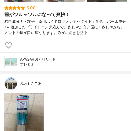
5.00
歯がツルッツルになって爽快！
独自成分ナノ粒子「薬用ハイドロキノンアパタイト」配合。パール成分
※を追加したブライトニング処方で、さわやか白い歯に！さわやかな、
ミントの味が口に広がります。みが…
続きを見る
APAGARD(アパガード)
プレミオ
ふわもここあ