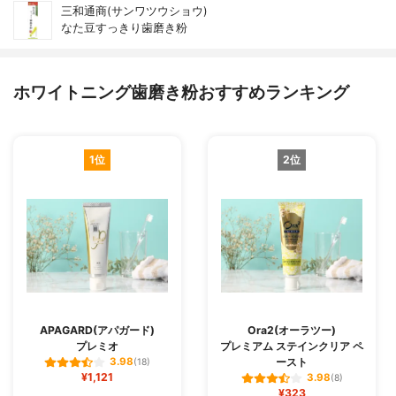
三和通商(サンワツウショウ)
なた豆すっきり歯磨き粉
ホワイトニング歯磨き粉おすすめランキング
1位
2位
APAGARD(アパガード)
Ora2(オーラツー)
プレミオ
プレミアム ステインクリア ペ
ースト
3.98
(18)
¥1,121
3.98
(8)
¥323