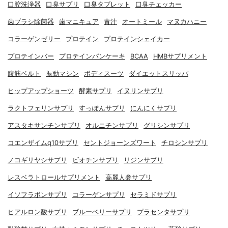
口腔洗浄器
口臭サプリ
口臭タブレット
口臭チェッカー
歯ブラシ除菌器
歯マニキュア
青汁
オートミール
マヌカハニー
コラーゲンゼリー
プロテイン
プロテインシェイカー
プロテインバー
プロテインパンケーキ
BCAA
HMBサプリメント
腹筋ベルト
振動マシン
ボディスーツ
ダイエットスリッパ
ヒップアップショーツ
酵素サプリ
イヌリンサプリ
ラクトフェリンサプリ
すっぽんサプリ
にんにくサプリ
アスタキサンチンサプリ
オルニチンサプリ
グリシンサプリ
コエンザイムq10サプリ
セントジョーンズワート
チロシンサプリ
ノコギリヤシサプリ
ビオチンサプリ
リジンサプリ
レスベラトロールサプリメント
高麗人参サプリ
イソフラボンサプリ
コラーゲンサプリ
セラミドサプリ
ヒアルロン酸サプリ
ブルーベリーサプリ
プラセンタサプリ