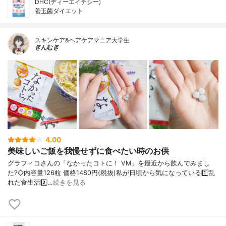
DHC(ディーエイチシー)
善玉菌ダイエット
スキンケア&ヘアケアマニア大学生
ぎんむぎ
4.00
美味しいご飯を我慢せずに食べたい時のお供
グラフィコさんの「なかったコトに！ VM」を最近から飲んでみまし
た?◇内容量126粒 価格1480円(税抜)私が日頃から気になっている1️⃣乱
れた食生活2️⃣…
続きを見る