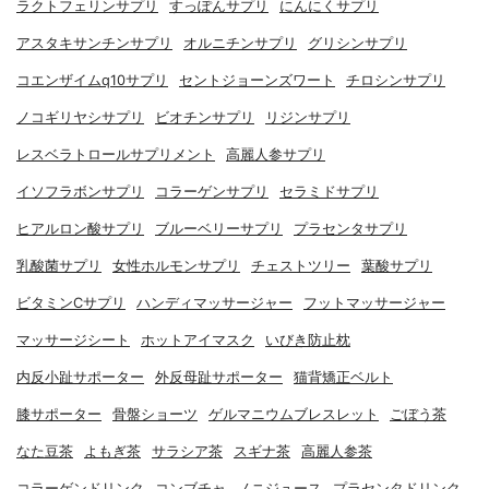
ラクトフェリンサプリ
すっぽんサプリ
にんにくサプリ
アスタキサンチンサプリ
オルニチンサプリ
グリシンサプリ
コエンザイムq10サプリ
セントジョーンズワート
チロシンサプリ
ノコギリヤシサプリ
ビオチンサプリ
リジンサプリ
レスベラトロールサプリメント
高麗人参サプリ
イソフラボンサプリ
コラーゲンサプリ
セラミドサプリ
ヒアルロン酸サプリ
ブルーベリーサプリ
プラセンタサプリ
乳酸菌サプリ
女性ホルモンサプリ
チェストツリー
葉酸サプリ
ビタミンCサプリ
ハンディマッサージャー
フットマッサージャー
マッサージシート
ホットアイマスク
いびき防止枕
内反小趾サポーター
外反母趾サポーター
猫背矯正ベルト
膝サポーター
骨盤ショーツ
ゲルマニウムブレスレット
ごぼう茶
なた豆茶
よもぎ茶
サラシア茶
スギナ茶
高麗人参茶
コラーゲンドリンク
コンブチャ
ノニジュース
プラセンタドリンク