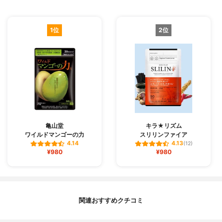
1位
2位
亀山堂
キラ★リズム
ワイルドマンゴーの力
スリリンファイア
4.14
4.13
(12)
¥980
¥980
関連おすすめクチコミ