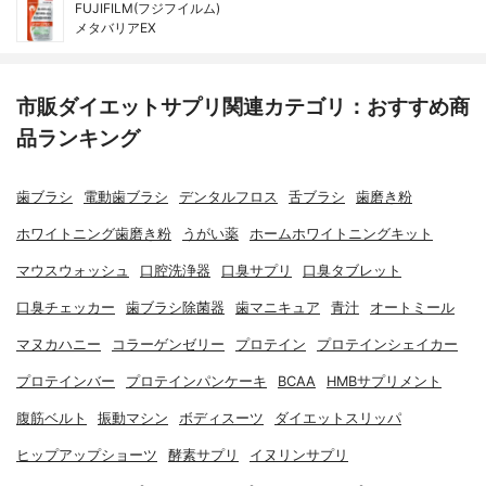
FUJIFILM(フジフイルム)
メタバリアEX
市販ダイエットサプリ関連カテゴリ：おすすめ商
品ランキング
歯ブラシ
電動歯ブラシ
デンタルフロス
舌ブラシ
歯磨き粉
ホワイトニング歯磨き粉
うがい薬
ホームホワイトニングキット
マウスウォッシュ
口腔洗浄器
口臭サプリ
口臭タブレット
口臭チェッカー
歯ブラシ除菌器
歯マニキュア
青汁
オートミール
マヌカハニー
コラーゲンゼリー
プロテイン
プロテインシェイカー
プロテインバー
プロテインパンケーキ
BCAA
HMBサプリメント
腹筋ベルト
振動マシン
ボディスーツ
ダイエットスリッパ
ヒップアップショーツ
酵素サプリ
イヌリンサプリ