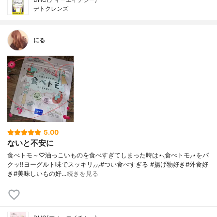
デトクレンズ
にる
5.00
ないと不安に
食べトモ～♡油っこいものを食べすぎてしまった時は⋆⸜食べトモ⸝⋆をパ
クッ!!ヨーグルト味でスッキリ⸝⸝⸝#つい食べすぎる #揚げ物好き#外食好
き#美味しいもの好…
続きを見る