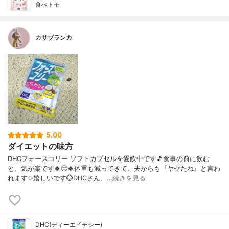
食べトモ
カサブランカ
5.00
ダイエットの味方
DHCフォースコリー ソフトカプセルを愛飲中です🎵食事の前に飲む
と、気が楽です🍀😌🍀体重も減ってきて、夫からも『ヤセたね』と言わ
れます✨嬉しいです💮DHCさん、…
続きを見る
DHC(ディーエイチシー)