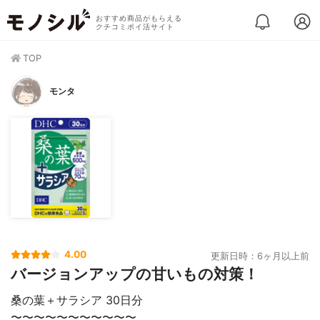
おすすめ商品がもらえる
クチコミポイ活サイト
TOP
モンタ
4.00
更新日時：6ヶ月以上前
バージョンアップの甘いもの対策！
桑の葉＋サラシア 30日分
〜〜〜〜〜〜〜〜〜〜〜