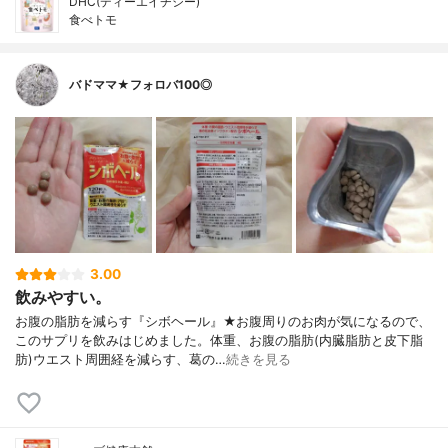
DHC(ディーエイチシー)
食べトモ
バドママ★フォロバ100◎
3.00
飲みやすい。
お腹の脂肪を減らす『シボヘール』★お腹周りのお肉が気になるので、
このサプリを飲みはじめました。体重、お腹の脂肪(内臓脂肪と皮下脂
肪)ウエスト周囲経を減らす、葛の…
続きを見る