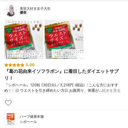
美容大好き女子大生
優亜
5.00
『葛の花由来イソフラボン』に着目したダイエットサプ
リ！
『シボヘール』120粒 (30日分)／3,218円 (税込)〈こんな方におすす
め！〉︎︎︎︎☑︎︎︎︎︎ ウエストを引き締めたい方︎︎︎︎☑︎ お腹周り、体重が…
続きを見る
ハーブ健康本舗
シボヘール