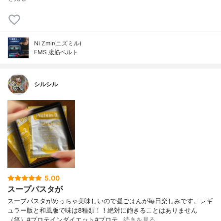
Ni Zmir(ニズミル)
EMS 腹筋ベルト
シルシル
5.00
スープパスタが
スープパスタがめっちゃ美味しいので昼ごはんが毎日楽しみです。レギ
ュラー版と和風版で味は8種類！！絶対に飽きることはありません
（笑）#プロテインダイエット#プロテ…
続きを見る