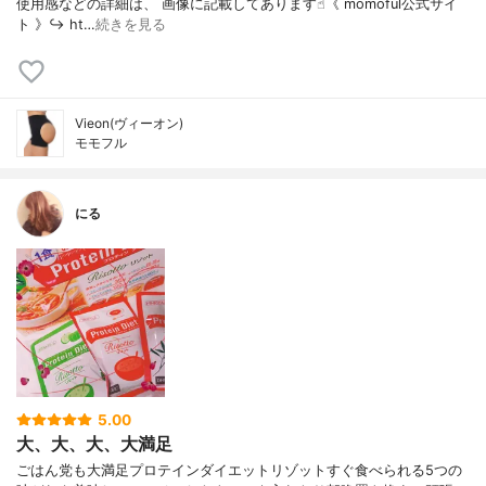
使用感などの詳細は、 画像に記載してあります☝︎《 momoful公式サイ
ト 》↪︎ ht…
続きを見る
Vieon(ヴィーオン)
モモフル
にる
5.00
大、大、大、大満足
ごはん党も大満足プロテインダイエットリゾットすぐ食べられる5つの