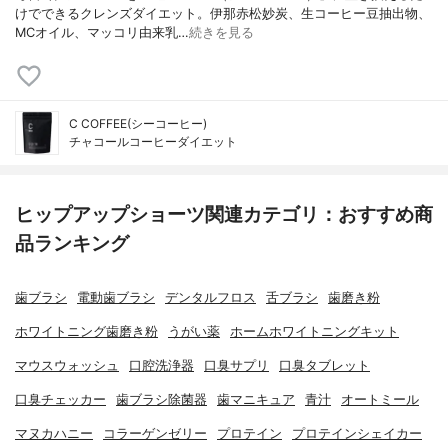
けでできるクレンズダイエット。伊那赤松妙炭、生コーヒー豆抽出物、
MCオイル、マッコリ由来乳…
続きを見る
C COFFEE(シーコーヒー)
チャコールコーヒーダイエット
ヒップアップショーツ関連カテゴリ：おすすめ商
品ランキング
歯ブラシ
電動歯ブラシ
デンタルフロス
舌ブラシ
歯磨き粉
ホワイトニング歯磨き粉
うがい薬
ホームホワイトニングキット
マウスウォッシュ
口腔洗浄器
口臭サプリ
口臭タブレット
口臭チェッカー
歯ブラシ除菌器
歯マニキュア
青汁
オートミール
マヌカハニー
コラーゲンゼリー
プロテイン
プロテインシェイカー