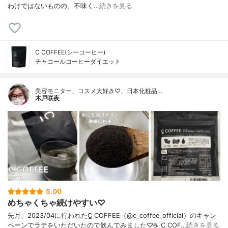
わけではないものの、不味く…
続きを見る
C COFFEE(シーコーヒー)
チャコールコーヒーダイエット
美容モニター、コスメ大好き♡、日本化粧品…
木戸咲夜
5.00
めちゃくちゃ続けやすい♡
先月、2023/04に行われたC̲ COFFEE（@c_coffee_official）のキャン
ペーンでラテをいただいたので飲んでみました♡☕️ C̲ COF…
続きを見る