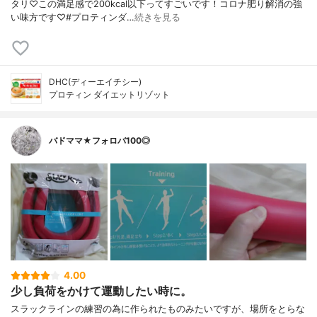
タリ♡この満足感で200kcal以下ってすごいです！コロナ肥り解消の強
い味方です♡#プロティンダ…
続きを見る
DHC(ディーエイチシー)
プロティン ダイエットリゾット
バドママ★フォロバ100◎
4.00
少し負荷をかけて運動したい時に。
スラックラインの練習の為に作られたものみたいですが、場所をとらな