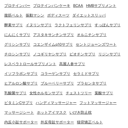
プロテインバー
プロテインパンケーキ
BCAA
HMBサプリメント
腹筋ベルト
振動マシン
ボディスーツ
ダイエットスリッパ
酵素サプリ
イヌリンサプリ
ラクトフェリンサプリ
すっぽんサプリ
にんにくサプリ
アスタキサンチンサプリ
オルニチンサプリ
グリシンサプリ
コエンザイムq10サプリ
セントジョーンズワート
チロシンサプリ
ノコギリヤシサプリ
ビオチンサプリ
リジンサプリ
レスベラトロールサプリメント
高麗人参サプリ
イソフラボンサプリ
コラーゲンサプリ
セラミドサプリ
ヒアルロン酸サプリ
ブルーベリーサプリ
プラセンタサプリ
乳酸菌サプリ
女性ホルモンサプリ
チェストツリー
葉酸サプリ
ビタミンCサプリ
ハンディマッサージャー
フットマッサージャー
マッサージシート
ホットアイマスク
いびき防止枕
内反小趾サポーター
外反母趾サポーター
猫背矯正ベルト