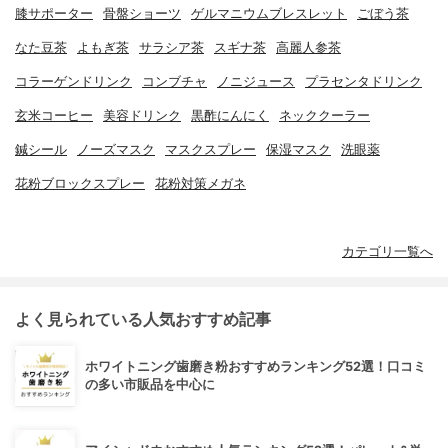
膝サポーター
骨盤ショーツ
ゲルマニウムブレスレット
ごぼう茶
なた豆茶
よもぎ茶
サラシア茶
スギナ茶
高麗人参茶
コラーゲンドリンク
コンブチャ
ノニジュース
プラセンタドリンク
玄米コーヒー
美容ドリンク
黒酢にんにく
ネッククーラー
鍼シール
ノーズマスク
マスクスプレー
保湿マスク
洗眼薬
花粉ブロックスプレー
花粉対策メガネ
カテゴリ一覧へ
よく見られている人気おすすめ記事
ホワイトニング歯磨き粉おすすめランキング52選！口コミ
の多い市販品を中心に