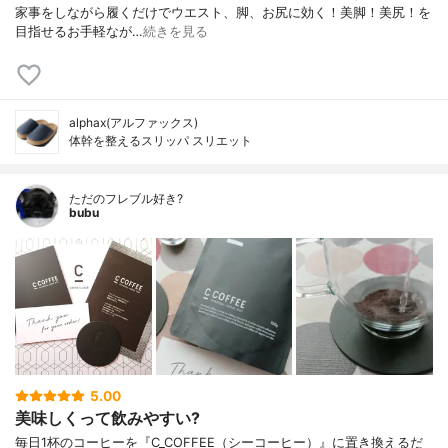
家事をしながら履くだけでウエスト、脚、お尻に効く！美脚！美尻！を
目指せるお手軽なが…
続きを見る
alphax(アルファックス)
体幹を整えるスリッパ スリエット
ただのフレブル好き?
bubu
5.00
美味しくって飲みやすい?
毎日1杯のコーヒーを『C_COFFEE（シーコーヒー）』に置き換えるだ