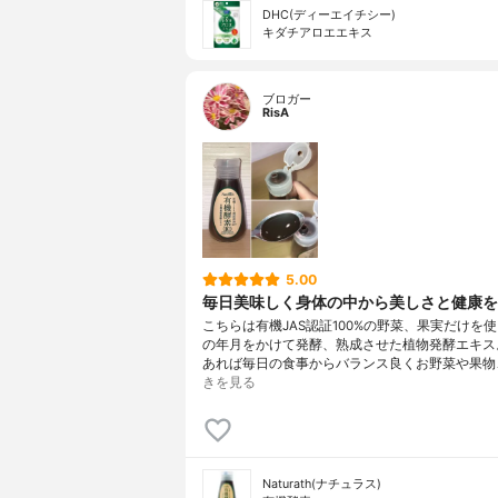
DHC(ディーエイチシー)
キダチアロエエキス
ブロガー
RisA
5.00
毎日美味しく身体の中から美しさと健康を
こちらは有機JAS認証100%の野菜、果実だけを
の年月をかけて発酵、熟成させた植物発酵エキス
あれば毎日の食事からバランス良くお野菜や果物
きを見る
Naturath(ナチュラス)