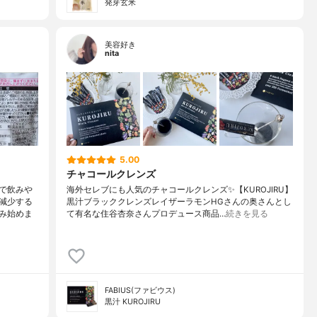
発芽玄米
美容好き
nita
5.00
チャコールクレンズ
で飲みや
海外セレブにも人気のチャコールクレンズ✨ 【KUROJIRU】
減少する
黒汁ブラッククレンズ レイザーラモンHGさんの奥さんとし
み始めま
て有名な 住谷杏奈さんプロデュース商品…
続きを見る
FABIUS(ファビウス)
黒汁 KUROJIRU