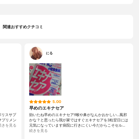
関連おすすめクチコミ
にる
5.00
早めのエキナセア
ポリスサプ
効いたね早めのエキナセア!!喉や鼻がなんかおかしい…風邪
サプリメン
かな？と思ったら我が家ではすぐエキナセアを3粒翌日には
続きを見る
元気になっています病院に行きにくい今だからこそセル…
続きを見る