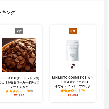
ンキング
2位
3位
MIKIMOTO COSMETICS(ミキ
Ｂ．ＬＡＢＯ(ビードットラボ)
キ
モトコスメティックス)
カカオが香るローカーボチョコ
キ
ホワイト インナーブロック
レート ミルク
3.70
3.70
(1)
¥6,264
¥2,794