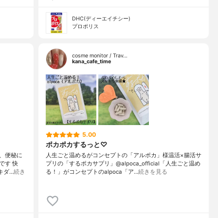
DHC(ディーエイチシー)
プロポリス
cosme monitor / Trav…
kana_cafe_time
5.00
ポカポカするっと♡
、便秘に
人生ごと温めるがコンセプトの「アルポカ」様温活×腸活サ
です 快
プリの「するポカサプリ」@alpoca_official「人生ごと温め
キダ…
続き
る！」がコンセプトのalpoca「ア…
続きを見る