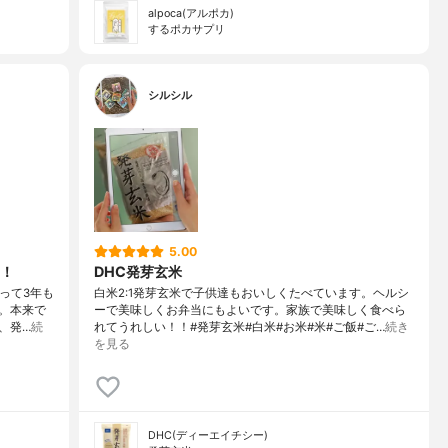
alpoca(アルポカ)
するポカサプリ
シルシル
5.00
！
DHC発芽玄米
使って3年も
白米2:1発芽玄米で子供達もおいしくたべています。ヘルシ
。本来で
ーで美味しくお弁当にもよいです。家族で美味しく食べら
、発…
続
れてうれしい！！#発芽玄米#白米#お米#米#ご飯#ご…
続き
を見る
DHC(ディーエイチシー)