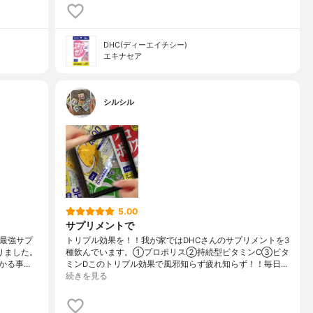
DHC(ディーエイチシー)
エキナセア
シルシル
5.00
サプリメントで
た最強サプ
トリプル効果を！！我が家ではDHCさんのサプリメントを3
りました。
種飲んでいます。①プロポリス②持続型ビタミンC③ビタ
かる事…
ミンDこのトリプル効果で風邪知らず疲れ知らず！！毎日…
続きを見る