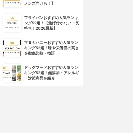
メンズ向けも！】
フライパンおすすめ人気ランキ
ング52選！【焦げ付かない・長
持ち！2026最新】
4位
5位
マヌカハニーおすすめ人気ラン
キング52選！味や栄養価の高さ
を徹底比較・検証
ドッグフードおすすめ人気ラン
キング52選！無添加・アレルギ
ー対策商品を紹介
ュット・ジェンヌのトリセツ
ケフィア
ュット・ジェンヌのトリセツ
ケフィアプラス
3.69
3.69
(2)
(2)
¥6,578
¥5,400