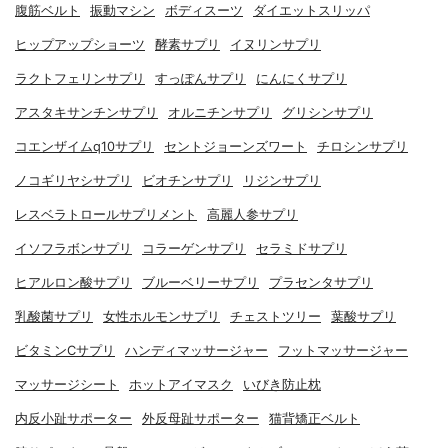
腹筋ベルト
振動マシン
ボディスーツ
ダイエットスリッパ
ヒップアップショーツ
酵素サプリ
イヌリンサプリ
ラクトフェリンサプリ
すっぽんサプリ
にんにくサプリ
アスタキサンチンサプリ
オルニチンサプリ
グリシンサプリ
コエンザイムq10サプリ
セントジョーンズワート
チロシンサプリ
ノコギリヤシサプリ
ビオチンサプリ
リジンサプリ
レスベラトロールサプリメント
高麗人参サプリ
イソフラボンサプリ
コラーゲンサプリ
セラミドサプリ
ヒアルロン酸サプリ
ブルーベリーサプリ
プラセンタサプリ
乳酸菌サプリ
女性ホルモンサプリ
チェストツリー
葉酸サプリ
ビタミンCサプリ
ハンディマッサージャー
フットマッサージャー
マッサージシート
ホットアイマスク
いびき防止枕
内反小趾サポーター
外反母趾サポーター
猫背矯正ベルト