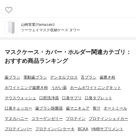
山崎実業(Yamazaki)
ツーウェイマスク収納ケース タワー
マスクケース・カバー・ホルダー関連カテゴリ：
おすすめ商品ランキング
歯ブラシ
電動歯ブラシ
デンタルフロス
舌ブラシ
歯磨き粉
ホワイトニング歯磨き粉
うがい薬
ホームホワイトニングキット
マウスウォッシュ
口腔洗浄器
口臭サプリ
口臭タブレット
口臭チェッカー
歯ブラシ除菌器
歯マニキュア
青汁
オートミール
マヌカハニー
コラーゲンゼリー
プロテイン
プロテインシェイカー
プロテインバー
プロテインパンケーキ
BCAA
HMBサプリメント