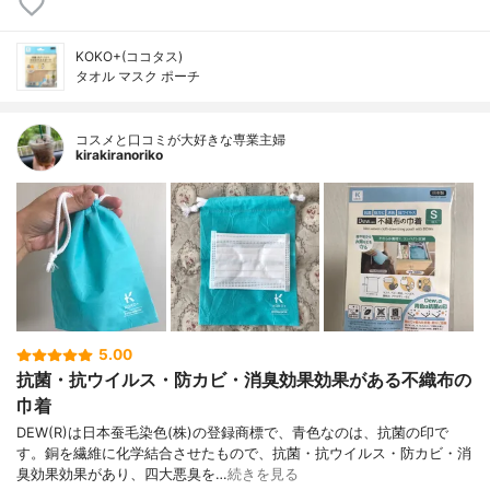
KOKO+(ココタス)
タオル マスク ポーチ
コスメと口コミが大好きな専業主婦
kirakiranoriko
5.00
抗菌・抗ウイルス・防カビ・消臭効果効果がある不織布の
巾着
DEW(R)は日本蚕毛染色(株)の登録商標で、青色なのは、抗菌の印で
す。銅を繊維に化学結合させたもので、抗菌・抗ウイルス・防カビ・消
臭効果効果があり、四大悪臭を…
続きを見る