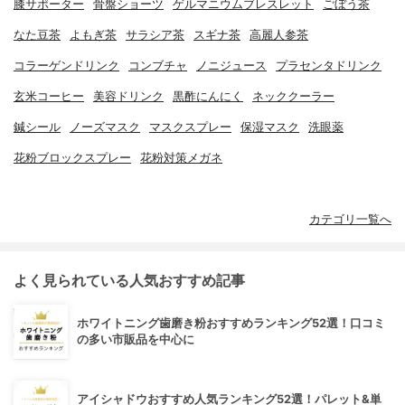
膝サポーター
骨盤ショーツ
ゲルマニウムブレスレット
ごぼう茶
なた豆茶
よもぎ茶
サラシア茶
スギナ茶
高麗人参茶
コラーゲンドリンク
コンブチャ
ノニジュース
プラセンタドリンク
玄米コーヒー
美容ドリンク
黒酢にんにく
ネッククーラー
鍼シール
ノーズマスク
マスクスプレー
保湿マスク
洗眼薬
花粉ブロックスプレー
花粉対策メガネ
カテゴリ一覧へ
よく見られている人気おすすめ記事
ホワイトニング歯磨き粉おすすめランキング52選！口コミ
の多い市販品を中心に
アイシャドウおすすめ人気ランキング52選！パレット&単