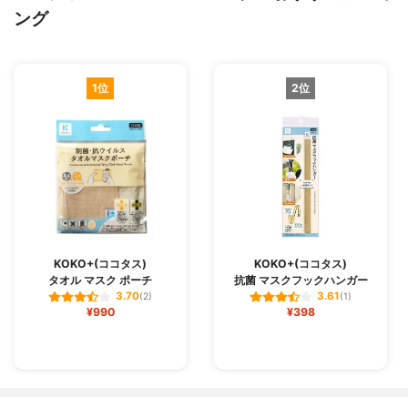
ング
1位
2位
KOKO+(ココタス)
KOKO+(ココタス)
タオル マスク ポーチ
抗菌 マスクフックハンガー
3.70
3.61
(2)
(1)
¥990
¥398