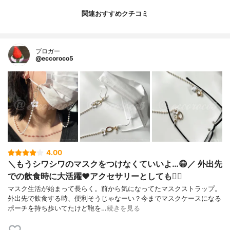
関連おすすめクチコミ
ブロガー
@eccoroco5
4.00
＼もうシワシワのマスクをつけなくていいよ…😷／ 外出先
での飲食時に大活躍❤️アクセサリーとしても🙆‍♀️
マスク生活が始まって長らく。前から気になってたマスクストラップ。⁡
外出先で飲食する時、便利そうじゃなーい？⁡今までマスクケースになる
ポーチを持ち歩いてたけど鞄を…
続きを見る