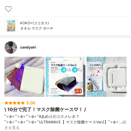
KOKO+(ココタス)
タオル マスク ポーチ
candyairi
5.00
\ 10分で完了！マスク除菌ケース♡！ /
˚˙༓࿇༓˙˚˙༓࿇༓˙˚˙༓࿇༓˙˚#あめりのコスメレポ ?
˚˙༓࿇༓˙˚˙༓࿇༓˙˚˙༓࿇༓˙˚ULTRAWAVE【 マスク除菌ケースVer2】˚˙༓࿇༓˙…
続
きを見る