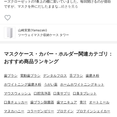
ーズクローゼットの1番上の棚に置いていました。毎回開けるのが億劫
ですが、マスクを外にだしたままな…
続きを見る
山崎実業(Yamazaki)
ツーウェイマスク収納ケース タワー
マスクケース・カバー・ホルダー関連カテゴリ：
おすすめ商品ランキング
歯ブラシ
電動歯ブラシ
デンタルフロス
舌ブラシ
歯磨き粉
ホワイトニング歯磨き粉
うがい薬
ホームホワイトニングキット
マウスウォッシュ
口腔洗浄器
口臭サプリ
口臭タブレット
口臭チェッカー
歯ブラシ除菌器
歯マニキュア
青汁
オートミール
マヌカハニー
コラーゲンゼリー
プロテイン
プロテインシェイカー