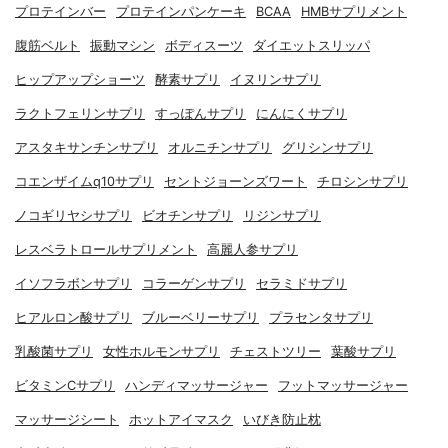
プロテインバー
プロテインパンケーキ
BCAA
HMBサプリメント
腹筋ベルト
振動マシン
ボディスーツ
ダイエットスリッパ
ヒップアップショーツ
酵素サプリ
イヌリンサプリ
ラクトフェリンサプリ
すっぽんサプリ
にんにくサプリ
アスタキサンチンサプリ
オルニチンサプリ
グリシンサプリ
コエンザイムq10サプリ
セントジョーンズワート
チロシンサプリ
ノコギリヤシサプリ
ビオチンサプリ
リジンサプリ
レスベラトロールサプリメント
高麗人参サプリ
イソフラボンサプリ
コラーゲンサプリ
セラミドサプリ
ヒアルロン酸サプリ
ブルーベリーサプリ
プラセンタサプリ
乳酸菌サプリ
女性ホルモンサプリ
チェストツリー
葉酸サプリ
ビタミンCサプリ
ハンディマッサージャー
フットマッサージャー
マッサージシート
ホットアイマスク
いびき防止枕