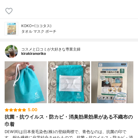
KOKO+(ココタス)
タオル マスク ポーチ
コスメと口コミが大好きな専業主婦
kirakiranoriko
5.00
抗菌・抗ウイルス・防カビ・消臭効果効果がある不織布の
巾着
DEW(R)は日本蚕毛染色(株)の登録商標で、青色なのは、抗菌の印で
す。銅を繊維に化学結合させたもので、抗菌・抗ウイルス・防カビ・消