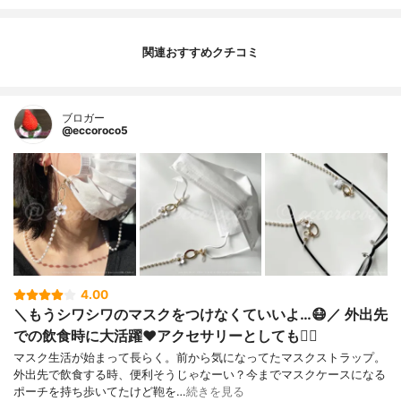
関連おすすめクチコミ
ブロガー
@eccoroco5
4.00
＼もうシワシワのマスクをつけなくていいよ…😷／ 外出先
での飲食時に大活躍❤️アクセサリーとしても🙆‍♀️
マスク生活が始まって長らく。前から気になってたマスクストラップ。⁡
外出先で飲食する時、便利そうじゃなーい？⁡今までマスクケースになる
ポーチを持ち歩いてたけど鞄を…
続きを見る