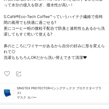
って水分の侵入を防ぎ、撥水性が高い！
S.Café®Eco-Tech Coffee™っていうハイテク繊維で長時
間の着用でも快適に過ごせる?
更にコーヒー粉の微粒子配合で防臭と速乾性もあるから洗
濯してもすぐ乾いて使える?
鼻のところにワイヤーがあるから自分の好みに形を変えら
れて◎
洗濯ももちろんOKだから洗い替えできて清潔❤️
SINGTEX PROTECTOR+(シングテックス プロテクタープラ
ス)
マスク カバー