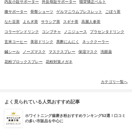
内反小趾サポーター
外反母趾サポーター
猫背矯正ベルト
膝サポーター
骨盤ショーツ
ゲルマニウムブレスレット
ごぼう茶
なた豆茶
よもぎ茶
サラシア茶
スギナ茶
高麗人参茶
コラーゲンドリンク
コンブチャ
ノニジュース
プラセンタドリンク
玄米コーヒー
美容ドリンク
黒酢にんにく
ネッククーラー
鍼シール
ノーズマスク
マスクスプレー
保湿マスク
洗眼薬
花粉ブロックスプレー
花粉対策メガネ
カテゴリ一覧へ
よく見られている人気おすすめ記事
ホワイトニング歯磨き粉おすすめランキング52選！口コミ
の多い市販品を中心に