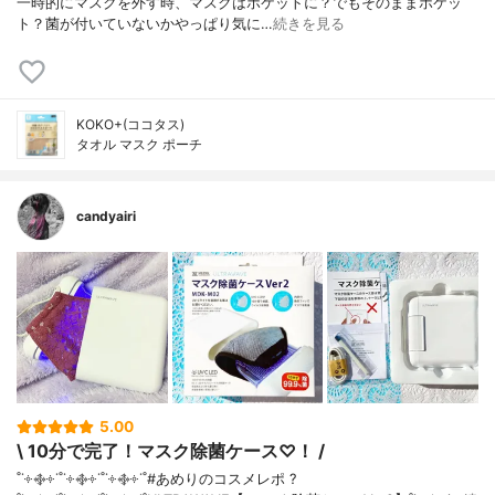
一時的にマスクを外す時、マスクはポケットに？でもそのままポケッ
ト？菌が付いていないかやっぱり気に…
続きを見る
KOKO+(ココタス)
タオル マスク ポーチ
candyairi
5.00
\ 10分で完了！マスク除菌ケース♡！ /
˚˙༓࿇༓˙˚˙༓࿇༓˙˚˙༓࿇༓˙˚#あめりのコスメレポ ?