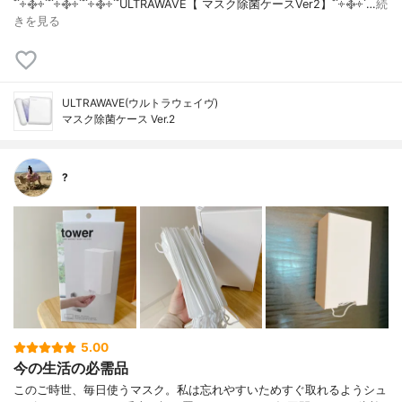
˚˙༓࿇༓˙˚˙༓࿇༓˙˚˙༓࿇༓˙˚ULTRAWAVE【 マスク除菌ケースVer2】˚˙༓࿇༓˙…
続
きを見る
ULTRAWAVE(ウルトラウェイヴ)
マスク除菌ケース Ver.2
?
5.00
今の生活の必需品
このご時世、毎日使うマスク。私は忘れやすいためすぐ取れるようシュ