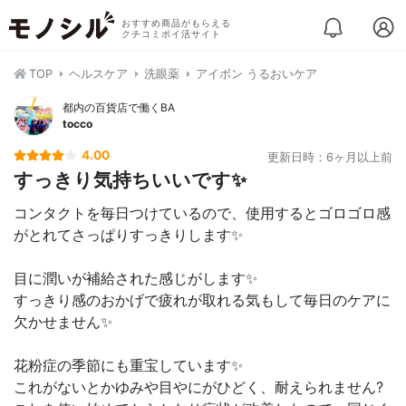
おすすめ商品がもらえる
クチコミポイ活サイト
TOP
ヘルスケア
洗眼薬
アイボン うるおいケア
都内の百貨店で働くBA
tocco
4.00
更新日時：6ヶ月以上前
すっきり気持ちいいです✨
コンタクトを毎日つけているので、使用するとゴロゴロ感
がとれてさっぱりすっきりします✨
目に潤いが補給された感じがします✨
すっきり感のおかげで疲れが取れる気もして毎日のケアに
欠かせません✨
花粉症の季節にも重宝しています✨
これがないとかゆみや目やにがひどく、耐えられません?