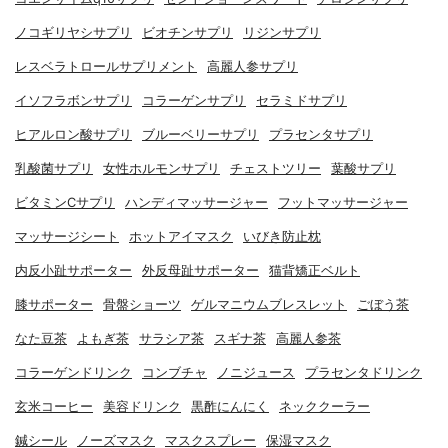
ノコギリヤシサプリ
ビオチンサプリ
リジンサプリ
レスベラトロールサプリメント
高麗人参サプリ
イソフラボンサプリ
コラーゲンサプリ
セラミドサプリ
ヒアルロン酸サプリ
ブルーベリーサプリ
プラセンタサプリ
乳酸菌サプリ
女性ホルモンサプリ
チェストツリー
葉酸サプリ
ビタミンCサプリ
ハンディマッサージャー
フットマッサージャー
マッサージシート
ホットアイマスク
いびき防止枕
内反小趾サポーター
外反母趾サポーター
猫背矯正ベルト
膝サポーター
骨盤ショーツ
ゲルマニウムブレスレット
ごぼう茶
なた豆茶
よもぎ茶
サラシア茶
スギナ茶
高麗人参茶
コラーゲンドリンク
コンブチャ
ノニジュース
プラセンタドリンク
玄米コーヒー
美容ドリンク
黒酢にんにく
ネッククーラー
鍼シール
ノーズマスク
マスクスプレー
保湿マスク