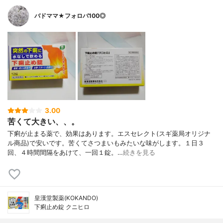
バドママ★フォロバ100◎
3.00
苦くて大きい、、。
下痢が止まる薬で、効果はあります。エスセレクト(スギ薬局オリジナ
ル商品)で安いです。苦くてさつまいもみたいな味がします。１日３
回、４時間間隔をあけて、一回１錠。…
続きを見る
皇漢堂製薬(KOKANDO)
下痢止め錠 クニヒロ