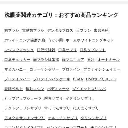
洗眼薬関連カテゴリ：おすすめ商品ランキング
歯ブラシ
電動歯ブラシ
デンタルフロス
舌ブラシ
歯磨き粉
ホワイトニング歯磨き粉
うがい薬
ホームホワイトニングキット
マウスウォッシュ
口腔洗浄器
口臭サプリ
口臭タブレット
口臭チェッカー
歯ブラシ除菌器
歯マニキュア
青汁
オートミール
マヌカハニー
コラーゲンゼリー
プロテイン
プロテインシェイカー
プロテインバー
プロテインパンケーキ
BCAA
HMBサプリメント
腹筋ベルト
振動マシン
ボディスーツ
ダイエットスリッパ
ヒップアップショーツ
酵素サプリ
イヌリンサプリ
ラクトフェリンサプリ
すっぽんサプリ
にんにくサプリ
アスタキサンチンサプリ
オルニチンサプリ
グリシンサプリ
コエンザイムq10サプリ
セントジョーンズワート
チロシンサプリ