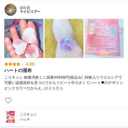
会社員
マイピコブー
4.00
ハートの湿布
こりキュン 鎮痛消炎ミニ温膏A¥968円(税込み) 36枚入りウエルシアで
可愛い温感湿布を見つけてからリピート中小さくてハート♥️のデザイン
ピンクカラーだからえ…
続きを見る
こりキュン
パッチ