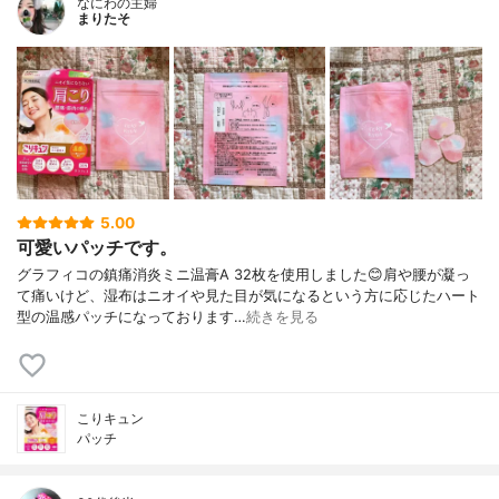
なにわの主婦
まりたそ
5.00
可愛いパッチです。
グラフィコの鎮痛消炎ミニ温膏A 32枚を使用しました😊肩や腰が凝っ
て痛いけど、湿布はニオイや見た目が気になるという方に応じたハート
型の温感パッチになっております…
続きを見る
こりキュン
パッチ