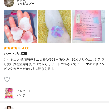
会社員
マイピコブー
4.00
ハートの湿布
こりキュン 鎮痛消炎ミニ温膏A¥968円(税込み) 36枚入りウエルシアで
可愛い温感湿布を見つけてからリピート中小さくてハート♥️のデザイン
ピンクカラーだからえ…
続きを見る
こりキュン
パッチ