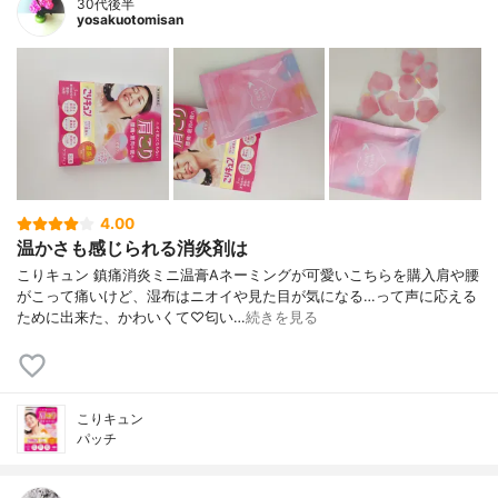
30代後半
yosakuotomisan
4.00
温かさも感じられる消炎剤は
こりキュン 鎮痛消炎ミニ温膏Aネーミングが可愛いこちらを購入肩や腰
がこって痛いけど、湿布はニオイや見た目が気になる…って声に応える
ために出来た、かわいくて♡匂い…
続きを見る
こりキュン
パッチ