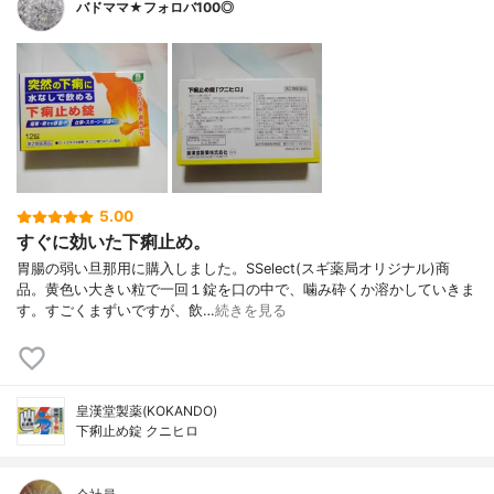
バドママ★フォロバ100◎
5.00
すぐに効いた下痢止め。
胃腸の弱い旦那用に購入しました。SSelect(スギ薬局オリジナル)商
品。黄色い大きい粒で一回１錠を口の中で、噛み砕くか溶かしていきま
す。すごくまずいですが、飲…
続きを見る
皇漢堂製薬(KOKANDO)
下痢止め錠 クニヒロ