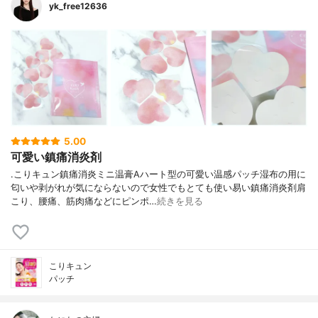
yk_free12636
5.00
可愛い鎮痛消炎剤
.こりキュン鎮痛消炎ミニ温膏Aハート型の可愛い温感パッチ湿布の用に
匂いや剥がれが気にならないので女性でもとても使い易い鎮痛消炎剤肩
こり、腰痛、筋肉痛などにピンポ…
続きを見る
こりキュン
パッチ