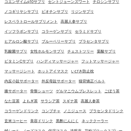
コエンザイムq10サプリ
セントジョーンズワート
チロシンサプリ
ノコギリヤシサプリ
ビオチンサプリ
リジンサプリ
レスベラトロールサプリメント
高麗人参サプリ
イソフラボンサプリ
コラーゲンサプリ
セラミドサプリ
ヒアルロン酸サプリ
ブルーベリーサプリ
プラセンタサプリ
乳酸菌サプリ
女性ホルモンサプリ
チェストツリー
葉酸サプリ
ビタミンCサプリ
ハンディマッサージャー
フットマッサージャー
マッサージシート
ホットアイマスク
いびき防止枕
内反小趾サポーター
外反母趾サポーター
猫背矯正ベルト
膝サポーター
骨盤ショーツ
ゲルマニウムブレスレット
ごぼう茶
なた豆茶
よもぎ茶
サラシア茶
スギナ茶
高麗人参茶
コラーゲンドリンク
コンブチャ
ノニジュース
プラセンタドリンク
玄米コーヒー
美容ドリンク
黒酢にんにく
ネッククーラー
鍼シール
ノーズマスク
保湿マスク
洗眼薬
花粉ブロックスプレー