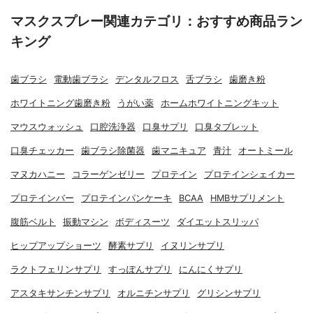
マスクスプレー関連カテゴリ：おすすめ商品ラン
キング
歯ブラシ
電動歯ブラシ
デンタルフロス
舌ブラシ
歯磨き粉
ホワイトニング歯磨き粉
うがい薬
ホームホワイトニングキット
マウスウォッシュ
口腔洗浄器
口臭サプリ
口臭タブレット
口臭チェッカー
歯ブラシ除菌器
歯マニキュア
青汁
オートミール
マヌカハニー
コラーゲンゼリー
プロテイン
プロテインシェイカー
プロテインバー
プロテインパンケーキ
BCAA
HMBサプリメント
腹筋ベルト
振動マシン
ボディスーツ
ダイエットスリッパ
ヒップアップショーツ
酵素サプリ
イヌリンサプリ
ラクトフェリンサプリ
すっぽんサプリ
にんにくサプリ
アスタキサンチンサプリ
オルニチンサプリ
グリシンサプリ