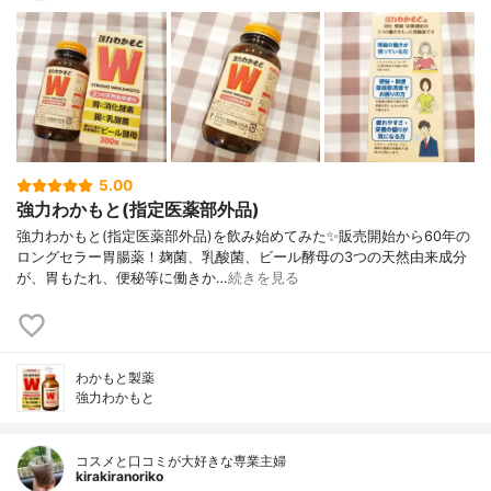
5.00
強力わかもと(指定医薬部外品)
強力わかもと(指定医薬部外品)を飲み始めてみた✨販売開始から60年の
ロングセラー胃腸薬！麹菌、乳酸菌、ビール酵母の3つの天然由来成分
が、胃もたれ、便秘等に働きか…
続きを見る
わかもと製薬
強力わかもと
コスメと口コミが大好きな専業主婦
kirakiranoriko