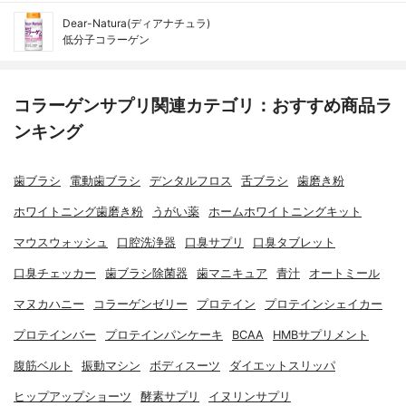
Dear-Natura(ディアナチュラ)
低分子コラーゲン
コラーゲンサプリ関連カテゴリ：おすすめ商品ラ
ンキング
歯ブラシ
電動歯ブラシ
デンタルフロス
舌ブラシ
歯磨き粉
ホワイトニング歯磨き粉
うがい薬
ホームホワイトニングキット
マウスウォッシュ
口腔洗浄器
口臭サプリ
口臭タブレット
口臭チェッカー
歯ブラシ除菌器
歯マニキュア
青汁
オートミール
マヌカハニー
コラーゲンゼリー
プロテイン
プロテインシェイカー
プロテインバー
プロテインパンケーキ
BCAA
HMBサプリメント
腹筋ベルト
振動マシン
ボディスーツ
ダイエットスリッパ
ヒップアップショーツ
酵素サプリ
イヌリンサプリ