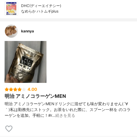
DHC(ディーエイチシー)
なめらか ハトムギplus
kannya
4.00
明治 アミノコラーゲンMEN
明治 アミノコラーゲンMENドリンクに混ぜても味が変わりません(´∀
｀)私は勤務先にストック。お茶をいれた際に、スプーン一杯を のコラ
ーゲンを追加。手軽に！#r…
続きを見る