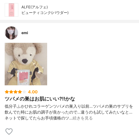
ALFE(アルフェ)
ビューティコンク(パウダー)
emi
4.00
ツバメの巣はお肌にいい?‼️かな
低分子ふかひれコラーゲンツバメの巣入り以前…ツバメの巣のサプリを
飲んでた時にお肌の調子が良かったので…違うのも試してみたいなと…
ネットで探してたらお手頃価格のツ…
続きを見る