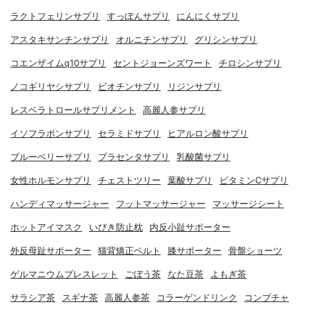
ラクトフェリンサプリ
すっぽんサプリ
にんにくサプリ
アスタキサンチンサプリ
オルニチンサプリ
グリシンサプリ
コエンザイムq10サプリ
セントジョーンズワート
チロシンサプリ
ノコギリヤシサプリ
ビオチンサプリ
リジンサプリ
レスベラトロールサプリメント
高麗人参サプリ
イソフラボンサプリ
セラミドサプリ
ヒアルロン酸サプリ
ブルーベリーサプリ
プラセンタサプリ
乳酸菌サプリ
女性ホルモンサプリ
チェストツリー
葉酸サプリ
ビタミンCサプリ
ハンディマッサージャー
フットマッサージャー
マッサージシート
ホットアイマスク
いびき防止枕
内反小趾サポーター
外反母趾サポーター
猫背矯正ベルト
膝サポーター
骨盤ショーツ
ゲルマニウムブレスレット
ごぼう茶
なた豆茶
よもぎ茶
サラシア茶
スギナ茶
高麗人参茶
コラーゲンドリンク
コンブチャ