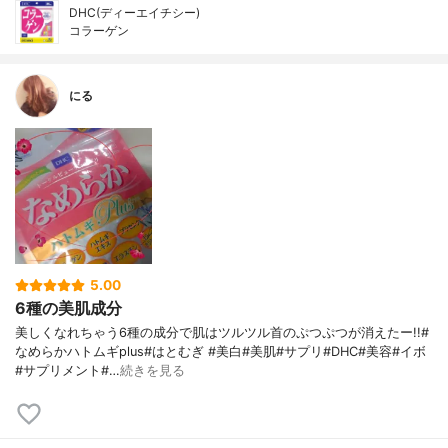
DHC(ディーエイチシー)
コラーゲン
にる
5.00
6種の美肌成分
美しくなれちゃう6種の成分で肌はツルツル首のぷつぷつが消えたー!!#
なめらかハトムギplus#はとむぎ #美白#美肌#サプリ#DHC#美容#イボ
#サプリメント#…
続きを見る