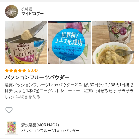
会社員
マイピコブー
5.00
パッションフルーツパウダー
製菓パッションフルーツLaboパウダー210g(約30日分) 2,138円1日摂取
目安 大さじ1杯(7g)ヨーグルトやコーヒー、紅茶に混ぜるだけ サラサラ
したパ…
続きを見る
森永製菓(MORINAGA)
パッションフルーツLabo パウダー