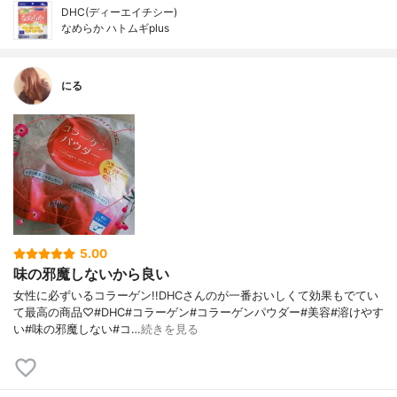
DHC(ディーエイチシー)
なめらか ハトムギplus
にる
5.00
味の邪魔しないから良い
女性に必ずいるコラーゲン!!DHCさんのが一番おいしくて効果もでてい
て最高の商品♡#DHC#コラーゲン#コラーゲンパウダー#美容#溶けやす
い#味の邪魔しない#コ…
続きを見る