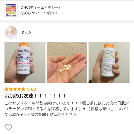
DHC(ディーエイチシー)
なめらか ハトムギplus
ヤッシー
5.00
お肌のお友達！！！！！！！
このサプリを１年間飲み続けています！！！寝る前に飲むと次の日肌が
コラーゲンで潤ってるのを実感しています( ´∀｀)価格も安いしコスパ面
でも助かる✨✨肌の艶間も嬉…
続きを見る