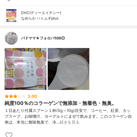
DHC(ディーエイチシー)
なめらか ハトムギplus
バドママ★フォロバ100◎
3.00
純度100％のコラーゲンで無添加・無着色・無臭。
１日あたり付属スプーン１杯(5g～10g)目安で、コーヒー、紅茶、カッ
プスープ、お味噌汁、ヨーグルトにまぜて飲みます。このコラーゲン自
体は、本当に無味無臭で、冷…
続きを見る