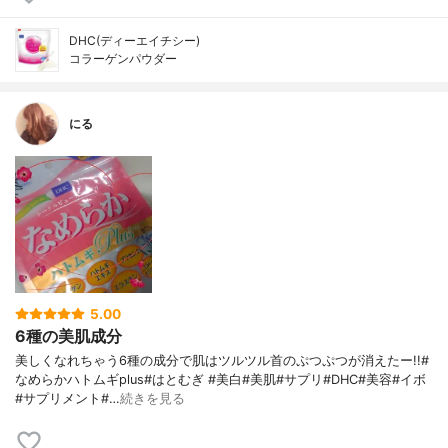
DHC(ディーエイチシー)
コラーゲンパウダー
にる
5.00
6種の美肌成分
美しくなれちゃう6種の成分で肌はツルツル首のぷつぷつが消えたー!!#
なめらかハトムギplus#はとむぎ #美白#美肌#サプリ#DHC#美容#イボ
#サプリメント#…
続きを見る