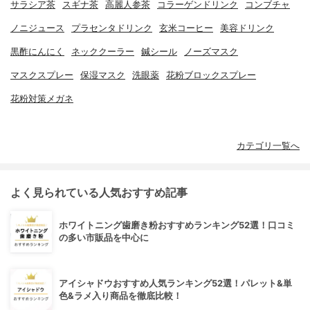
サラシア茶
スギナ茶
高麗人参茶
コラーゲンドリンク
コンブチャ
ノニジュース
プラセンタドリンク
玄米コーヒー
美容ドリンク
黒酢にんにく
ネッククーラー
鍼シール
ノーズマスク
マスクスプレー
保湿マスク
洗眼薬
花粉ブロックスプレー
花粉対策メガネ
カテゴリ一覧へ
よく見られている人気おすすめ記事
ホワイトニング歯磨き粉おすすめランキング52選！口コミ
の多い市販品を中心に
アイシャドウおすすめ人気ランキング52選！パレット&単
色&ラメ入り商品を徹底比較！