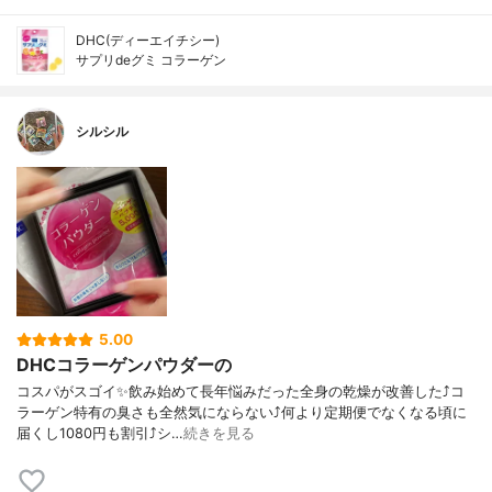
DHC(ディーエイチシー)
サプリdeグミ コラーゲン
シルシル
5.00
DHCコラーゲンパウダーの
コスパがスゴイ✨飲み始めて長年悩みだった全身の乾燥が改善した⤴︎コ
ラーゲン特有の臭さも全然気にならない⤴︎何より定期便でなくなる頃に
届くし1080円も割引⤴︎シ…
続きを見る