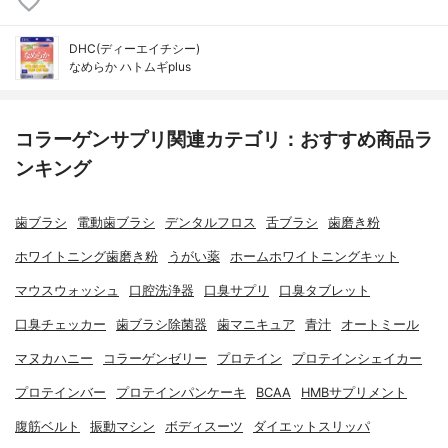
DHC(ディーエイチシー)
なめらか ハトムギplus
コラーゲンサプリ関連カテゴリ：おすすめ商品ラ
ンキング
歯ブラシ
電動歯ブラシ
デンタルフロス
舌ブラシ
歯磨き粉
ホワイトニング歯磨き粉
うがい薬
ホームホワイトニングキット
マウスウォッシュ
口腔洗浄器
口臭サプリ
口臭タブレット
口臭チェッカー
歯ブラシ除菌器
歯マニキュア
青汁
オートミール
マヌカハニー
コラーゲンゼリー
プロテイン
プロテインシェイカー
プロテインバー
プロテインパンケーキ
BCAA
HMBサプリメント
腹筋ベルト
振動マシン
ボディスーツ
ダイエットスリッパ