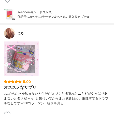
seedcoms(シードコムス)
低分子ふかひれコラーゲン&ツバメの巣入りカプセル
にる
5.00
オススメなサプリ
⸜なめらか⸝⋆を飲まないと生理が近づくと肌荒れとニキビがやっぱり飲
まないとダメだ～っ!!と気付いてからまた飲み始め、生理前でもトラブ
ルなしです♡!!#コラーゲン…
続きを見る