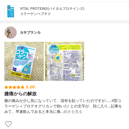
VITAL PROTEINS(バイタルプロテインズ)
コラーゲンペプチド
カサブランカ
5.00
膝痛からの解放
膝の痛みが少し気になっていて、湿布を貼っていたのですが……Ⅱ型コ
ラーゲン＋プロテオグリカンで効いた! との文字が、目に入り…記事を
みて、早速飲んでみると本当に痛…
続きを見る