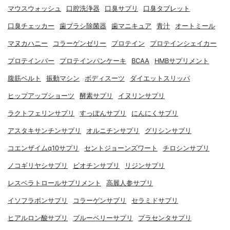
マウスウォッシュ
口腔洗浄器
口臭サプリ
口臭タブレット
口臭チェッカー
歯ブラシ除菌器
歯マニキュア
青汁
オートミール
マヌカハニー
コラーゲンゼリー
プロテイン
プロテインシェイカー
プロテインバー
プロテインパンケーキ
BCAA
HMBサプリメント
腹筋ベルト
振動マシン
ボディスーツ
ダイエットスリッパ
ヒップアップショーツ
酵素サプリ
イヌリンサプリ
ラクトフェリンサプリ
すっぽんサプリ
にんにくサプリ
アスタキサンチンサプリ
オルニチンサプリ
グリシンサプリ
コエンザイムq10サプリ
セントジョーンズワート
チロシンサプリ
ノコギリヤシサプリ
ビオチンサプリ
リジンサプリ
レスベラトロールサプリメント
高麗人参サプリ
イソフラボンサプリ
コラーゲンサプリ
セラミドサプリ
ヒアルロン酸サプリ
ブルーベリーサプリ
プラセンタサプリ