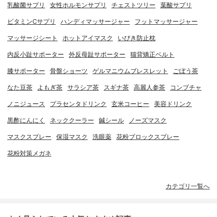
乳酸菌サプリ
女性ホルモンサプリ
チェストツリー
葉酸サプリ
ビタミンCサプリ
ハンディマッサージャー
フットマッサージャー
マッサージシート
ホットアイマスク
いびき防止枕
内反小趾サポーター
外反母趾サポーター
猫背矯正ベルト
膝サポーター
骨盤ショーツ
ゲルマニウムブレスレット
ごぼう茶
なた豆茶
よもぎ茶
サラシア茶
スギナ茶
高麗人参茶
コンブチャ
ノニジュース
プラセンタドリンク
玄米コーヒー
美容ドリンク
黒酢にんにく
ネッククーラー
鍼シール
ノーズマスク
マスクスプレー
保湿マスク
洗眼薬
花粉ブロックスプレー
花粉対策メガネ
カテゴリ一覧へ