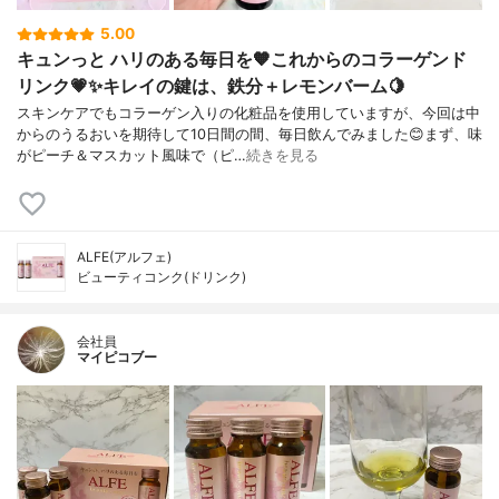
5.00
キュンっと ハリのある毎日を🧡これからのコラーゲンド
リンク💗✨キレイの鍵は、鉄分＋レモンバーム🍋
スキンケアでもコラーゲン入りの化粧品を使用していますが、今回は中
からのうるおいを期待して10日間の間、毎日飲んでみました😊まず、味
がピーチ＆マスカット風味で（ピ…
続きを見る
ALFE(アルフェ)
ビューティコンク(ドリンク)
会社員
マイピコブー