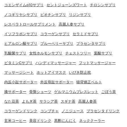
コエンザイムq10サプリ
セントジョーンズワート
チロシンサプリ
ノコギリヤシサプリ
ビオチンサプリ
リジンサプリ
レスベラトロールサプリメント
高麗人参サプリ
イソフラボンサプリ
コラーゲンサプリ
セラミドサプリ
ヒアルロン酸サプリ
ブルーベリーサプリ
プラセンタサプリ
乳酸菌サプリ
女性ホルモンサプリ
チェストツリー
葉酸サプリ
ビタミンCサプリ
ハンディマッサージャー
フットマッサージャー
マッサージシート
ホットアイマスク
いびき防止枕
内反小趾サポーター
外反母趾サポーター
猫背矯正ベルト
膝サポーター
骨盤ショーツ
ゲルマニウムブレスレット
ごぼう茶
なた豆茶
よもぎ茶
サラシア茶
スギナ茶
高麗人参茶
コラーゲンドリンク
コンブチャ
ノニジュース
プラセンタドリンク
玄米コーヒー
美容ドリンク
黒酢にんにく
ネッククーラー