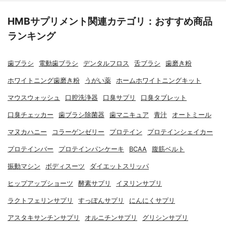
HMBサプリメント関連カテゴリ：おすすめ商品
ランキング
歯ブラシ
電動歯ブラシ
デンタルフロス
舌ブラシ
歯磨き粉
ホワイトニング歯磨き粉
うがい薬
ホームホワイトニングキット
マウスウォッシュ
口腔洗浄器
口臭サプリ
口臭タブレット
口臭チェッカー
歯ブラシ除菌器
歯マニキュア
青汁
オートミール
マヌカハニー
コラーゲンゼリー
プロテイン
プロテインシェイカー
プロテインバー
プロテインパンケーキ
BCAA
腹筋ベルト
振動マシン
ボディスーツ
ダイエットスリッパ
ヒップアップショーツ
酵素サプリ
イヌリンサプリ
ラクトフェリンサプリ
すっぽんサプリ
にんにくサプリ
アスタキサンチンサプリ
オルニチンサプリ
グリシンサプリ