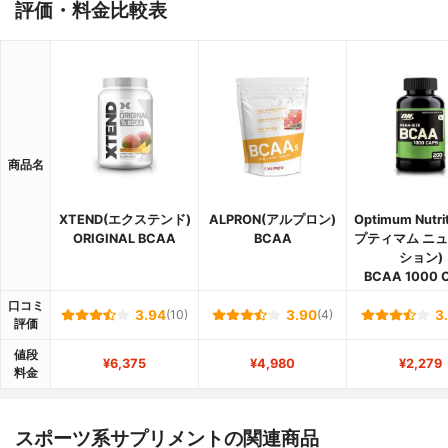
評価・料金比較表
商品名
XTEND(エクステンド)
ALPRON(アルプロン)
Optimum Nutri
ORIGINAL BCAA
BCAA
プティマム ニ
ション)
BCAA 1000 
口コミ
3.94
(10)
3.90
(4)
3
評価
値段
¥6,375
¥4,980
¥2,279
料金
スポーツ系サプリメントの関連商品