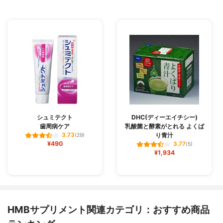
シュミテクト
DHC(ディーエイチシー)
歯周病ケア
乳酸菌と酵素がとれる よくば
り青汁
3.73
(29)
¥490
3.77
(5)
¥1,934
HMBサプリメント関連カテゴリ：おすすめ商品