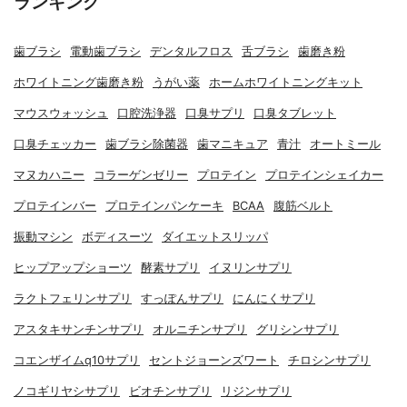
ランキング
歯ブラシ
電動歯ブラシ
デンタルフロス
舌ブラシ
歯磨き粉
ホワイトニング歯磨き粉
うがい薬
ホームホワイトニングキット
マウスウォッシュ
口腔洗浄器
口臭サプリ
口臭タブレット
口臭チェッカー
歯ブラシ除菌器
歯マニキュア
青汁
オートミール
マヌカハニー
コラーゲンゼリー
プロテイン
プロテインシェイカー
プロテインバー
プロテインパンケーキ
BCAA
腹筋ベルト
振動マシン
ボディスーツ
ダイエットスリッパ
ヒップアップショーツ
酵素サプリ
イヌリンサプリ
ラクトフェリンサプリ
すっぽんサプリ
にんにくサプリ
アスタキサンチンサプリ
オルニチンサプリ
グリシンサプリ
コエンザイムq10サプリ
セントジョーンズワート
チロシンサプリ
ノコギリヤシサプリ
ビオチンサプリ
リジンサプリ