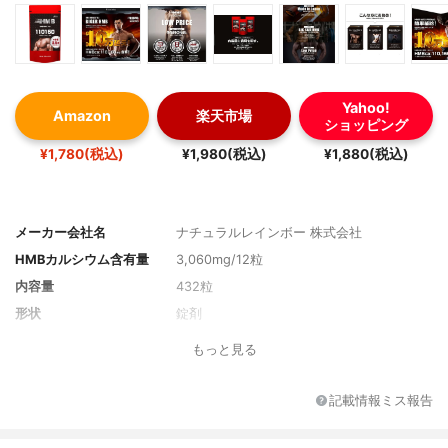
Yahoo!
Amazon
楽天市場
ショッピング
¥1,780(税込)
¥1,980(税込)
¥1,880(税込)
メーカー会社名
ナチュラルレインボー 株式会社
HMBカルシウム含有量
3,060mg/12粒
内容量
432粒
形状
錠剤
もっと見る
記載情報ミス報告