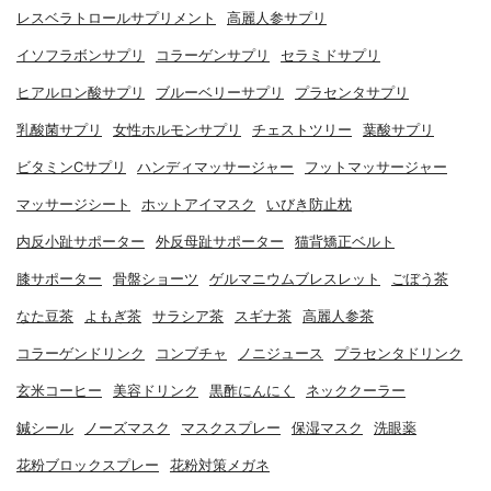
レスベラトロールサプリメント
高麗人参サプリ
イソフラボンサプリ
コラーゲンサプリ
セラミドサプリ
ヒアルロン酸サプリ
ブルーベリーサプリ
プラセンタサプリ
乳酸菌サプリ
女性ホルモンサプリ
チェストツリー
葉酸サプリ
ビタミンCサプリ
ハンディマッサージャー
フットマッサージャー
マッサージシート
ホットアイマスク
いびき防止枕
内反小趾サポーター
外反母趾サポーター
猫背矯正ベルト
膝サポーター
骨盤ショーツ
ゲルマニウムブレスレット
ごぼう茶
なた豆茶
よもぎ茶
サラシア茶
スギナ茶
高麗人参茶
コラーゲンドリンク
コンブチャ
ノニジュース
プラセンタドリンク
玄米コーヒー
美容ドリンク
黒酢にんにく
ネッククーラー
鍼シール
ノーズマスク
マスクスプレー
保湿マスク
洗眼薬
花粉ブロックスプレー
花粉対策メガネ