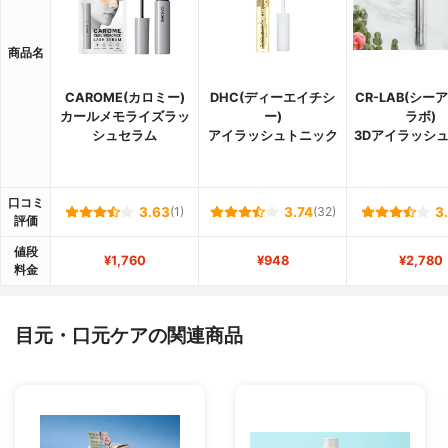
商品名
CAROME(カロミー)
DHC(ディーエイチシ
CR-LAB(シー
カールメモライズラッ
ー)
ラボ)
シュセラム
アイラッシュトニック
3Dアイラッシ
口コミ
3.63
(1)
3.74
(32)
3
評価
値段
¥1,760
¥948
¥2,780
料金
目元・口元ケアの関連商品