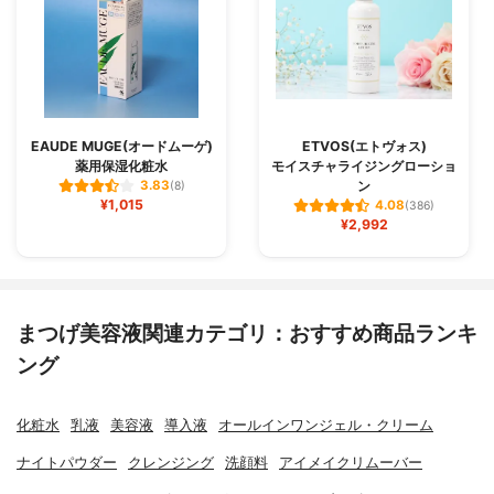
EAUDE MUGE(オードムーゲ)
ETVOS(エトヴォス)
薬用保湿化粧水
モイスチャライジングローショ
ン
3.83
(8)
¥1,015
4.08
(386)
¥2,992
まつげ美容液関連カテゴリ：おすすめ商品ランキ
ング
化粧水
乳液
美容液
導入液
オールインワンジェル・クリーム
ナイトパウダー
クレンジング
洗顔料
アイメイクリムーバー