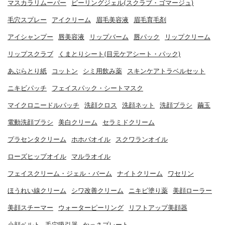
マスカラリムーバー
ピーリングジェル(スクラブ・ゴマージュ)
毛穴スプレー
アイクリーム
眉毛美容液
眉毛育毛剤
アイシャンプー
唇美容液
リップバーム
唇パック
リップクリーム
リップスクラブ
くまとりシート(目元ケアシート・パック)
あぶらとり紙
コットン
シミ用飲み薬
スキンケアトラベルセット
ニキビパッチ
フェイスパック・シートマスク
マイクロニードルパッチ
洗顔クロス
洗顔ネット
洗顔ブラシ
繭玉
電動洗顔ブラシ
美白クリーム
セラミドクリーム
プラセンタクリーム
ホホバオイル
スクワランオイル
ローズヒップオイル
マルラオイル
フェイスクリーム・ジェル・バーム
ナイトクリーム
ワセリン
ほうれい線クリーム
シワ改善クリーム
ニキビ塗り薬
美顔ローラー
美顔スチーマー
ウォーターピーリング
リフトアップ美顔器
小顔ベルト
毛穴吸引器
かっさプレート