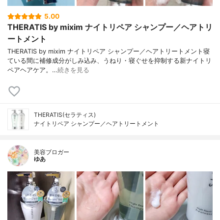
コンディショナーの全成
水、リセリントリエチ ダンパク、セフニア
5.00
分
デカルト ウドンコンチスリハル スクエアラ
THERATIS by mixim ナイトリペア シャンプー／ヘアトリ
イアール・ コンジメチコノール、ロール、
ベヘントリモニウムクロリド、グ、セテア
ートメント
リルアルコール、ベヘントリモニウムクー
THERATIS by mixim ナイトリペア シャンプー／ヘアトリートメント寝
・ドリエチルヘキサノインコ ラーゲン、加
ている間に補修成分がしみ込み、うねり・寝ぐせを抑制する新ナイトリ
水分 の水分解ケラチン(羊毛),月日 、セラミ
ペアヘアケア。…
続きを見る
ドNG、加水 は、セラミドNP、パンテノー
ル、セラミドAP、グフ 分解シルク、加水分
解ハトムギ種子、ジーケーン の コンキオリ
ンホップエキス、カミツレ花エキ フレアコ
ム、ゼイン、クエン酸、クエン酸Na、ジメ
THERATIS(セラティス)
ナ ミノール、アミノプロピルジメチコン、
ナイトリペア シャンプー／ヘアトリートメント
ヒドロキシエナ セテス-20.PPG-8セテス-1
0.0 715Na、セバシン酸ジエチル、ジステ
トルクドックスタニウム-33.80.31 フロー
美容ブロガー
ル、フェノキシエタノール
ゆあ