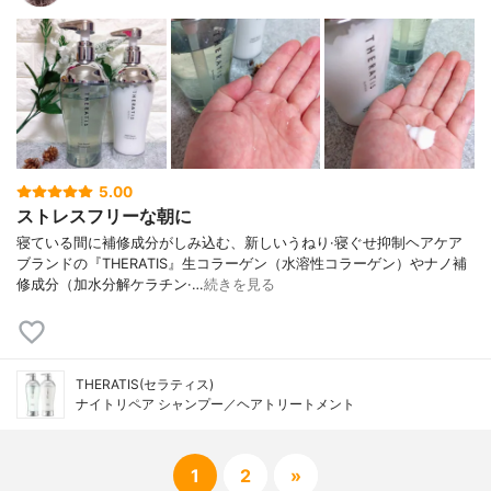
5.00
ストレスフリーな朝に
寝ている間に補修成分がしみ込む、新しいうねり·寝ぐせ抑制ヘアケア
ブランドの『THERATIS』生コラーゲン（水溶性コラーゲン）やナノ補
修成分（加水分解ケラチン·…
続きを見る
THERATIS(セラティス)
ナイトリペア シャンプー／ヘアトリートメント
1
2
»