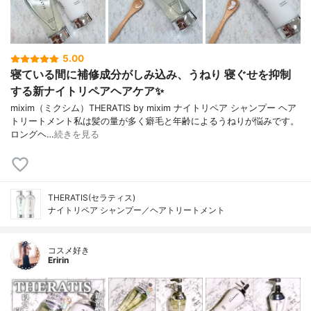
5.00
寝ている間に補修成分がしみ込み、うねり 寝ぐせを抑制
する新ナイトリペアヘアケア✨
mixim（ミクシム）THERATIS by mixim ナイトリペア シャンプー ヘア
トリートメント私は髪の量が多く癖毛と年齢によるうねりが悩みです。
ロングヘ…
続きを見る
THERATIS(セラティス)
ナイトリペア シャンプー／ヘアトリートメント
コスメ好き
Eririn