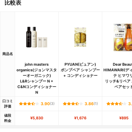
比較表
商品名
john masters
PYUAN(ピュアン)
Dear Beau
organics(ジョンマスタ
ポンプペア シャンプー
HIMAWARI(
ーオーガニック)
+ コンディショナー
テ ヒマワリ
L&Rシャンプー N +
リッチ&リペア
C&Nコンディショナー
ペアセッ
N
口コミ
3.90
(3)
3.86
(1)
3
評価
値段
¥5,830
¥1,676
¥895
料金