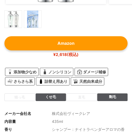
Amazon
¥2,618(税込)
添加物少なめ
ノンシリコン
ダメージ補修
さらさら系
詰替え用あり
天然由来成分
くせ毛
剛毛
猫っ毛
直毛
メーカー会社名
株式会社ヴィークレア
内容量
435ml
香り
シャンプー：ナイトラベンダーアロマの香