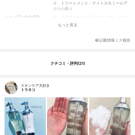
り、トリートメント：ナイトカモミールア
ロマの香り
シャンプーの全成分
水、ラウロイルメチルアラニンNa、コカミ
ドメチルMEA、ラウラミドプロピルベタイ
もっと見る
ン、コカミドプロピルベタイン、ココイル
メチルタウリンNa、ラウラミドプロピルヒ
ドロキシスルタイン、トウキンセンカエキ
記載情報ミス報告
ス、ローマカミツレ花油、セレブロシド、
シア脂、ローズマリー葉エキス、ヒマワリ
種子油、オリーブ果実油、ケラチン(羊毛)、
シアノコバラミン、シア脂グリセレス-8エ
クチコミ・評判(21)
ステルズ、パンテノール、オウレン根エキ
ス、アラビアゴム、グリシン、アラニン、
セリン、イソロイシン、パリン、トレオニ
スキンケア大好き
ン、ヒスチジン、アルギニン、フェニルア
トラネコ
ラニン、クエン酸、ココイルグルタミン酸T
EA、ジエチルアミノヒドロキシベンゾイル
安息香酸ヘキシル、アスパラギン酸、キサ
ンタンガム、フロリン、乳酸Na、PCA-N
a、塩化Na、PPG-7、ポリクオタニウム-1
0、ミリスチルベタイン、EDTA-2Na、コカ
ミドVEA、PCA、BG、フェノキシエタノー
ル、 安息香酸Na、香料