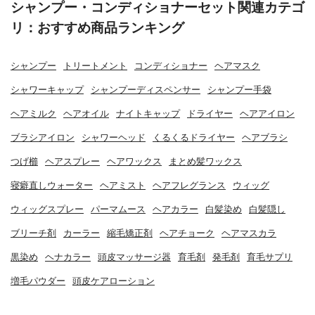
シャンプー・コンディショナーセット関連カテゴ
リ：おすすめ商品ランキング
シャンプー
トリートメント
コンディショナー
ヘアマスク
シャワーキャップ
シャンプーディスペンサー
シャンプー手袋
ヘアミルク
ヘアオイル
ナイトキャップ
ドライヤー
ヘアアイロン
ブラシアイロン
シャワーヘッド
くるくるドライヤー
ヘアブラシ
つげ櫛
ヘアスプレー
ヘアワックス
まとめ髪ワックス
寝癖直しウォーター
ヘアミスト
ヘアフレグランス
ウィッグ
ウィッグスプレー
パーマムース
ヘアカラー
白髪染め
白髪隠し
ブリーチ剤
カーラー
縮毛矯正剤
ヘアチョーク
ヘアマスカラ
黒染め
ヘナカラー
頭皮マッサージ器
育毛剤
発毛剤
育毛サプリ
増毛パウダー
頭皮ケアローション