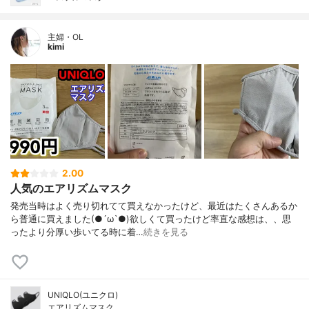
主婦・OL
kimi
2.00
人気のエアリズムマスク
発売当時はよく売り切れてて買えなかったけど、最近はたくさんあるか
ら普通に買えました(●´ω`●)欲しくて買ったけど率直な感想は、、思
ったより分厚い歩いてる時に着…
続きを見る
UNIQLO(ユニクロ)
エアリズムマスク