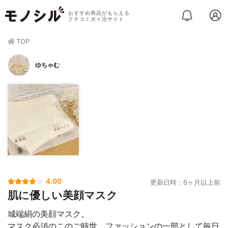
おすすめ商品がもらえる
クチコミポイ活サイト
TOP
ゆちゃむ
4.00
更新日時：6ヶ月以上前
肌に優しい美顔マスク
城端絹の美顔マスク。
マスク必須のこのご時世。ファッションの一部として毎日