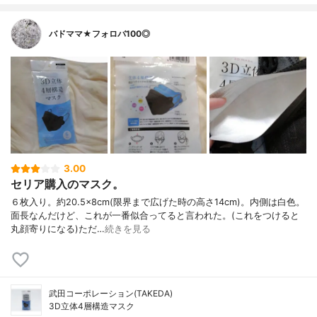
バドママ★フォロバ100◎
3.00
セリア購入のマスク。
６枚入り。約20.5×8cm(限界まで広げた時の高さ14cm)。内側は白色。
面長なんだけど、これが一番似合ってると言われた。(これをつけると
丸顔寄りになる)ただ…
続きを見る
武田コーポレーション(TAKEDA)
3D立体4層構造マスク