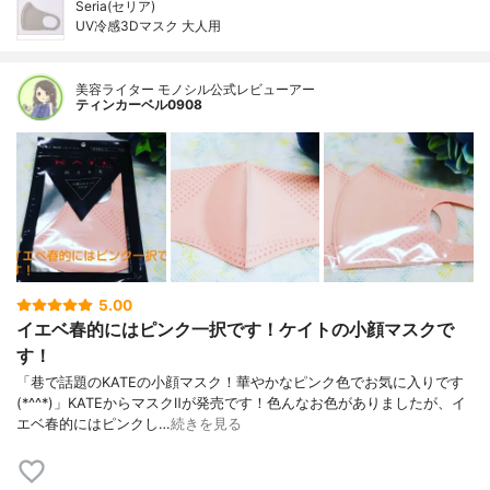
Seria(セリア)
UV冷感3Dマスク 大人用
美容ライター モノシル公式レビューアー
ティンカーベル0908
5.00
イエベ春的にはピンク一択です！ケイトの小顔マスクで
す！
「巷で話題のKATEの小顔マスク！華やかなピンク色でお気に入りです
(*^^*)」KATEからマスクⅡが発売です！色んなお色がありましたが、イ
エベ春的にはピンクし…
続きを見る