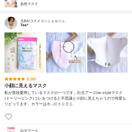
血色マスク
元BA/コスメコンシェルジュ
Tea*
5.00
小顔に見えるマスク
私が普段愛用しているマスクの一つです。白元アースbe-styleマスク
(ドーリーピンク)コレをつけると不思議と小顔に見えちゃうので何度も
リピってます。カラーはホ…
続きを見る
白元アース