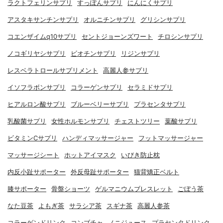
ラクトフェリンサプリ
すっぽんサプリ
にんにくサプリ
アスタキサンチンサプリ
オルニチンサプリ
グリシンサプリ
コエンザイムq10サプリ
セントジョーンズワート
チロシンサプリ
ノコギリヤシサプリ
ビオチンサプリ
リジンサプリ
レスベラトロールサプリメント
高麗人参サプリ
イソフラボンサプリ
コラーゲンサプリ
セラミドサプリ
ヒアルロン酸サプリ
ブルーベリーサプリ
プラセンタサプリ
乳酸菌サプリ
女性ホルモンサプリ
チェストツリー
葉酸サプリ
ビタミンCサプリ
ハンディマッサージャー
フットマッサージャー
マッサージシート
ホットアイマスク
いびき防止枕
内反小趾サポーター
外反母趾サポーター
猫背矯正ベルト
膝サポーター
骨盤ショーツ
ゲルマニウムブレスレット
ごぼう茶
なた豆茶
よもぎ茶
サラシア茶
スギナ茶
高麗人参茶
コラーゲンドリンク
コンブチャ
ノニジュース
プラセンタドリンク