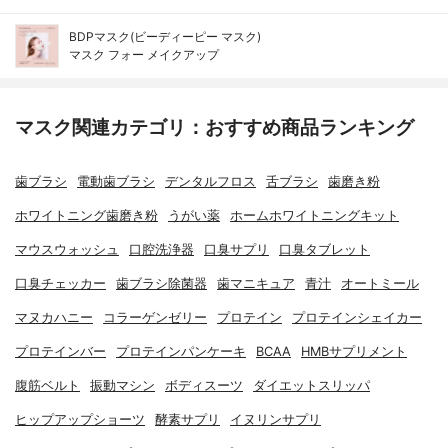
BDPマスク(ビーディーピー マスク)
マスク フォー メイクアップ
マスク関連カテゴリ：おすすめ商品ランキング
歯ブラシ
電動歯ブラシ
デンタルフロス
舌ブラシ
歯磨き粉
ホワイトニング歯磨き粉
うがい薬
ホームホワイトニングキット
マウスウォッシュ
口腔洗浄器
口臭サプリ
口臭タブレット
口臭チェッカー
歯ブラシ除菌器
歯マニキュア
青汁
オートミール
マヌカハニー
コラーゲンゼリー
プロテイン
プロテインシェイカー
プロテインバー
プロテインパンケーキ
BCAA
HMBサプリメント
腹筋ベルト
振動マシン
ボディスーツ
ダイエットスリッパ
ヒップアップショーツ
酵素サプリ
イヌリンサプリ