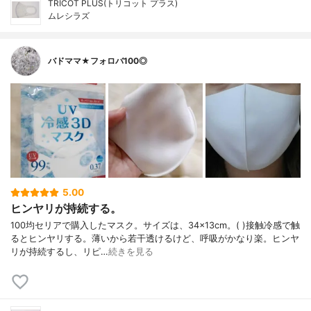
TRICOT PLUS(トリコット プラス)
ムレシラズ
バドママ★フォロバ100◎
5.00
ヒンヤリが持続する。
100均セリアで購入したマスク。サイズは、34×13cm。( )接触冷感で触
るとヒンヤリする。薄いから若干透けるけど、呼吸がかなり楽。ヒンヤ
リが持続するし、リピ…
続きを見る