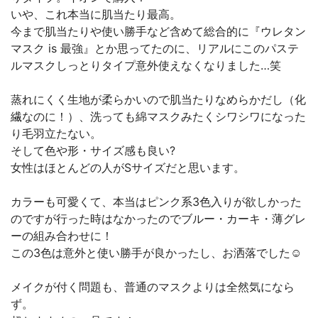
いや、これ本当に肌当たり最高。
今まで肌当たりや使い勝手など含めて総合的に『ウレタン
マスク is 最強』とか思ってたのに、リアルにこのパステ
ルマスクしっとりタイプ意外使えなくなりました…笑
蒸れにくく生地が柔らかいので肌当たりなめらかだし（化
繊なのに！）、洗っても綿マスクみたくシワシワになった
り毛羽立たない。
そして色や形・サイズ感も良い?
女性はほとんどの人がSサイズだと思います。
カラーも可愛くて、本当はピンク系3色入りが欲しかった
のですが行った時はなかったのでブルー・カーキ・薄グレ
ーの組み合わせに！
この3色は意外と使い勝手が良かったし、お洒落でした☺️
メイクが付く問題も、普通のマスクよりは全然気になら
ず。