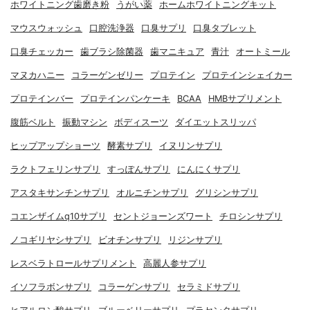
ホワイトニング歯磨き粉
うがい薬
ホームホワイトニングキット
マウスウォッシュ
口腔洗浄器
口臭サプリ
口臭タブレット
口臭チェッカー
歯ブラシ除菌器
歯マニキュア
青汁
オートミール
マヌカハニー
コラーゲンゼリー
プロテイン
プロテインシェイカー
プロテインバー
プロテインパンケーキ
BCAA
HMBサプリメント
腹筋ベルト
振動マシン
ボディスーツ
ダイエットスリッパ
ヒップアップショーツ
酵素サプリ
イヌリンサプリ
ラクトフェリンサプリ
すっぽんサプリ
にんにくサプリ
アスタキサンチンサプリ
オルニチンサプリ
グリシンサプリ
コエンザイムq10サプリ
セントジョーンズワート
チロシンサプリ
ノコギリヤシサプリ
ビオチンサプリ
リジンサプリ
レスベラトロールサプリメント
高麗人参サプリ
イソフラボンサプリ
コラーゲンサプリ
セラミドサプリ