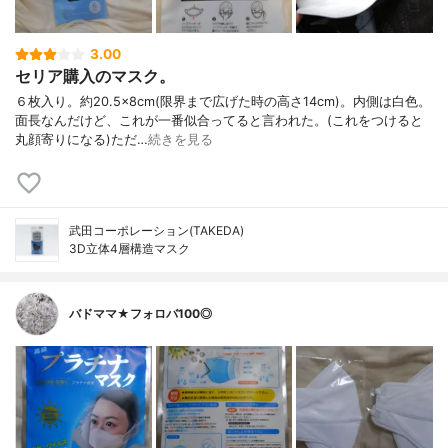
3.00
セリア購入のマスク。
６枚入り。約20.5×8cm(限界まで広げた時の高さ14cm)。内側は白色。
面長なんだけど、これが一番似合ってると言われた。(これをつけると
丸顔寄りになる)ただ…
続きを見る
武田コーポレーション(TAKEDA)
3D立体4層構造マスク
バドママ★フォロバ100◎