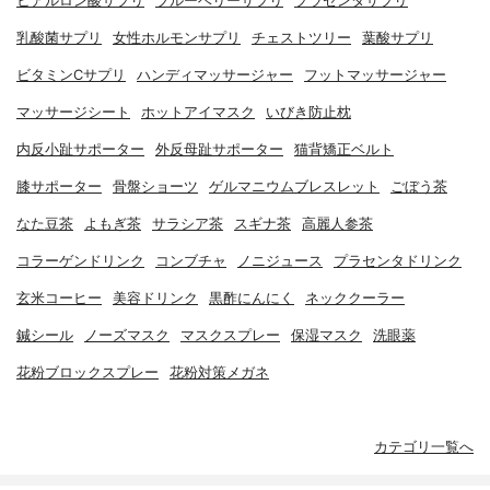
ヒアルロン酸サプリ
ブルーベリーサプリ
プラセンタサプリ
乳酸菌サプリ
女性ホルモンサプリ
チェストツリー
葉酸サプリ
ビタミンCサプリ
ハンディマッサージャー
フットマッサージャー
マッサージシート
ホットアイマスク
いびき防止枕
内反小趾サポーター
外反母趾サポーター
猫背矯正ベルト
膝サポーター
骨盤ショーツ
ゲルマニウムブレスレット
ごぼう茶
なた豆茶
よもぎ茶
サラシア茶
スギナ茶
高麗人参茶
コラーゲンドリンク
コンブチャ
ノニジュース
プラセンタドリンク
玄米コーヒー
美容ドリンク
黒酢にんにく
ネッククーラー
鍼シール
ノーズマスク
マスクスプレー
保湿マスク
洗眼薬
花粉ブロックスプレー
花粉対策メガネ
カテゴリ一覧へ