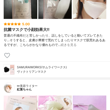
5.00
抗菌マスクで小顔効果大‼︎
普通の不織布だと苦しかったり、話しをしていると動いてズレてきた
り…そうすると、皮膚が摩擦で荒れてしまったりマスクで肌荒れあるあ
るですが、こちらがかなり優れもので…
続きを見る
SAMURAIWORKS(サムライワークス)
ヴィクトリアンマスク
✏️美容ライター
紅葉ちゃん