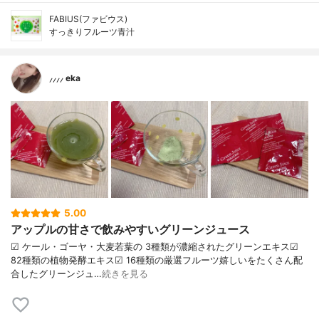
FABIUS(ファビウス)
すっきりフルーツ青汁
⸝⸝⸝⸝ eka
5.00
アップルの甘さで飲みやすいグリーンジュース
☑︎ ケール・ゴーヤ・大麦若葉の 3種類が濃縮されたグリーンエキス☑︎
82種類の植物発酵エキス☑︎ 16種類の厳選フルーツ嬉しいをたくさん配
合したグリーンジュ…
続きを見る