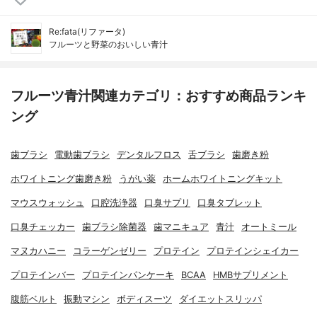
Re:fata(リファータ)
フルーツと野菜のおいしい青汁
フルーツ青汁関連カテゴリ：おすすめ商品ランキ
ング
歯ブラシ
電動歯ブラシ
デンタルフロス
舌ブラシ
歯磨き粉
ホワイトニング歯磨き粉
うがい薬
ホームホワイトニングキット
マウスウォッシュ
口腔洗浄器
口臭サプリ
口臭タブレット
口臭チェッカー
歯ブラシ除菌器
歯マニキュア
青汁
オートミール
マヌカハニー
コラーゲンゼリー
プロテイン
プロテインシェイカー
プロテインバー
プロテインパンケーキ
BCAA
HMBサプリメント
腹筋ベルト
振動マシン
ボディスーツ
ダイエットスリッパ