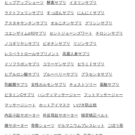
ヒップアップショーツ
酵素サプリ
イヌリンサプリ
ラクトフェリンサプリ
すっぽんサプリ
にんにくサプリ
アスタキサンチンサプリ
オルニチンサプリ
グリシンサプリ
コエンザイムq10サプリ
セントジョーンズワート
チロシンサプリ
ノコギリヤシサプリ
ビオチンサプリ
リジンサプリ
レスベラトロールサプリメント
高麗人参サプリ
イソフラボンサプリ
コラーゲンサプリ
セラミドサプリ
ヒアルロン酸サプリ
ブルーベリーサプリ
プラセンタサプリ
乳酸菌サプリ
女性ホルモンサプリ
チェストツリー
葉酸サプリ
ビタミンCサプリ
ハンディマッサージャー
フットマッサージャー
マッサージシート
ホットアイマスク
いびき防止枕
内反小趾サポーター
外反母趾サポーター
猫背矯正ベルト
膝サポーター
骨盤ショーツ
ゲルマニウムブレスレット
ごぼう茶