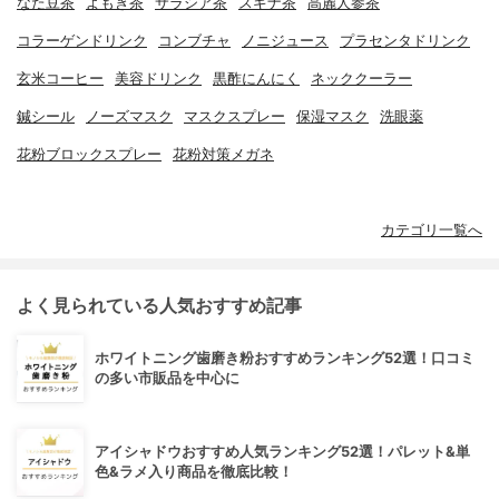
なた豆茶
よもぎ茶
サラシア茶
スギナ茶
高麗人参茶
コラーゲンドリンク
コンブチャ
ノニジュース
プラセンタドリンク
玄米コーヒー
美容ドリンク
黒酢にんにく
ネッククーラー
鍼シール
ノーズマスク
マスクスプレー
保湿マスク
洗眼薬
花粉ブロックスプレー
花粉対策メガネ
カテゴリ一覧へ
よく見られている人気おすすめ記事
ホワイトニング歯磨き粉おすすめランキング52選！口コミ
の多い市販品を中心に
アイシャドウおすすめ人気ランキング52選！パレット&単
色&ラメ入り商品を徹底比較！