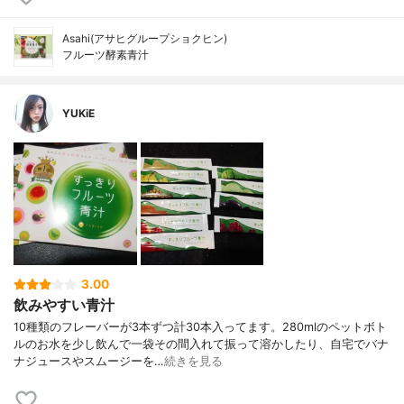
Asahi(アサヒグループショクヒン)
フルーツ酵素青汁
YUKiE
3.00
飲みやすい青汁
10種類のフレーバーが3本ずつ計30本入ってます。280mlのペットボト
ルのお水を少し飲んで一袋その間入れて振って溶かしたり、自宅でバナ
ナジュースやスムージーを…
続きを見る