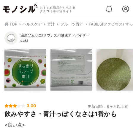
おすすめ商品がもらえる
クチコミポイ活サイト
TOP
ヘルスケア
青汁
フルーツ青汁
FABIUS(ファビウス) 
温泉ソムリエ/サウナスパ健康アドバイザー
saki
3.00
更新日時：6ヶ月以上前
飲みやすさ・青汁っぽくなさは1番かも
<良い点>