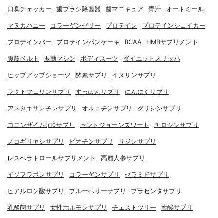
口臭チェッカー
歯ブラシ除菌器
歯マニキュア
青汁
オートミール
マヌカハニー
コラーゲンゼリー
プロテイン
プロテインシェイカー
プロテインバー
プロテインパンケーキ
BCAA
HMBサプリメント
腹筋ベルト
振動マシン
ボディスーツ
ダイエットスリッパ
ヒップアップショーツ
酵素サプリ
イヌリンサプリ
ラクトフェリンサプリ
すっぽんサプリ
にんにくサプリ
アスタキサンチンサプリ
オルニチンサプリ
グリシンサプリ
コエンザイムq10サプリ
セントジョーンズワート
チロシンサプリ
ノコギリヤシサプリ
ビオチンサプリ
リジンサプリ
レスベラトロールサプリメント
高麗人参サプリ
イソフラボンサプリ
コラーゲンサプリ
セラミドサプリ
ヒアルロン酸サプリ
ブルーベリーサプリ
プラセンタサプリ
乳酸菌サプリ
女性ホルモンサプリ
チェストツリー
葉酸サプリ