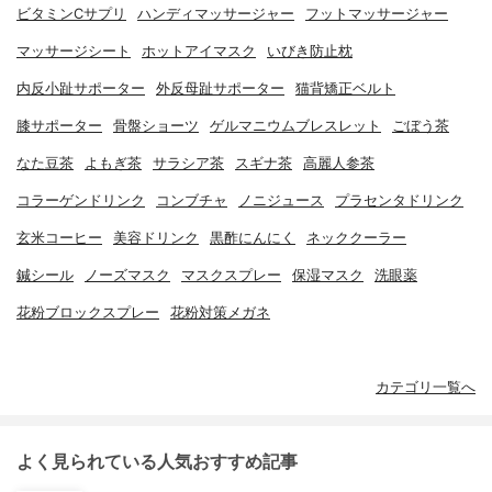
ビタミンCサプリ
ハンディマッサージャー
フットマッサージャー
マッサージシート
ホットアイマスク
いびき防止枕
内反小趾サポーター
外反母趾サポーター
猫背矯正ベルト
膝サポーター
骨盤ショーツ
ゲルマニウムブレスレット
ごぼう茶
なた豆茶
よもぎ茶
サラシア茶
スギナ茶
高麗人参茶
コラーゲンドリンク
コンブチャ
ノニジュース
プラセンタドリンク
玄米コーヒー
美容ドリンク
黒酢にんにく
ネッククーラー
鍼シール
ノーズマスク
マスクスプレー
保湿マスク
洗眼薬
花粉ブロックスプレー
花粉対策メガネ
カテゴリ一覧へ
よく見られている人気おすすめ記事