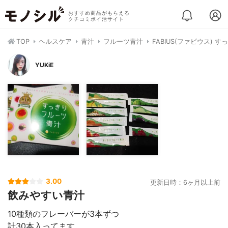
おすすめ商品がもらえる
クチコミポイ活サイト
TOP
ヘルスケア
青汁
フルーツ青汁
FABIUS(ファビウス) 
YUKiE
3.00
更新日時：6ヶ月以上前
飲みやすい青汁
10種類のフレーバーが3本ずつ
計30本入ってます。