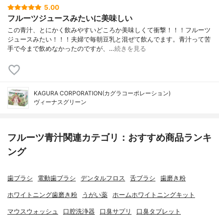
5.00
フルーツジュースみたいに美味しい
この青汁、とにかく飲みやすいどころか美味しくて衝撃！！！フルーツ
ジュースみたい！！！夫婦で毎朝豆乳と混ぜて飲んでます。青汁って苦
手で今まで飲めなかったのですが、…
続きを見る
KAGURA CORPORATION(カグラコーポレーション)
ヴィーナスグリーン
フルーツ青汁関連カテゴリ：おすすめ商品ランキ
ング
歯ブラシ
電動歯ブラシ
デンタルフロス
舌ブラシ
歯磨き粉
ホワイトニング歯磨き粉
うがい薬
ホームホワイトニングキット
マウスウォッシュ
口腔洗浄器
口臭サプリ
口臭タブレット