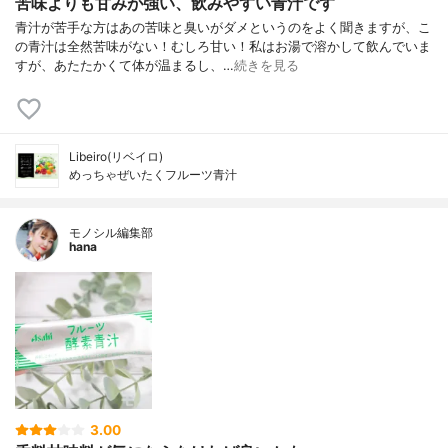
苦味よりも甘みが強い、飲みやすい青汁です
青汁が苦手な方はあの苦味と臭いがダメというのをよく聞きますが、こ
の青汁は全然苦味がない！むしろ甘い！私はお湯で溶かして飲んでいま
すが、あたたかくて体が温まるし、…
続きを見る
Libeiro(リベイロ)
めっちゃぜいたくフルーツ青汁
モノシル編集部
hana
3.00