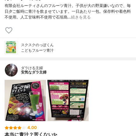
有限会社ルーティさんのフルーツ青汁。子供が大の野菜嫌いなので、毎
日夕ご飯時に青汁を飲ませています。一日あたり一包。保存料や着色料
不使用。人工甘味料不使用で石垣島…
続きを見る
スクスクのっぽくん
こどもフルーツ青汁
ダラける主婦
安気なダラ主婦
4.00
本当に青汁？苦くない✨