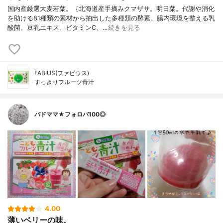
国内産厳選大麦若葉。｛北海道産手摘みクマザサ。明日葉。代謝や消化
を助ける81種類の素材から抽出した多種類の酵素。腸内環境を整える乳
酸菌。豆乳エキス。ビタミンC、…
続きを見る
FABIUS(ファビウス)
すっきりフルーツ青汁
バドママ★フォロバ100◎
4.00
薄いベリーの味。