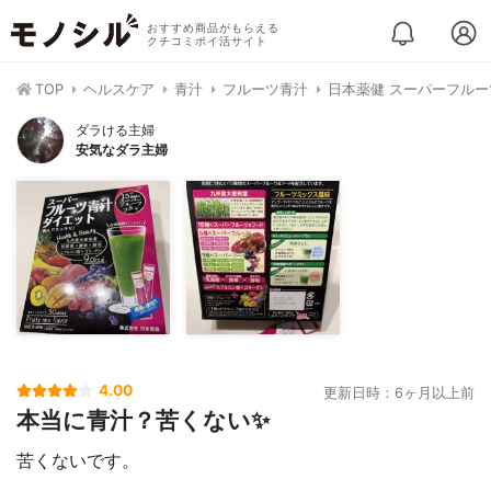
おすすめ商品がもらえる
クチコミポイ活サイト
TOP
ヘルスケア
青汁
フルーツ青汁
日本薬健 スーパーフルー
ダラける主婦
安気なダラ主婦
4.00
更新日時：6ヶ月以上前
本当に青汁？苦くない✨
苦くないです。