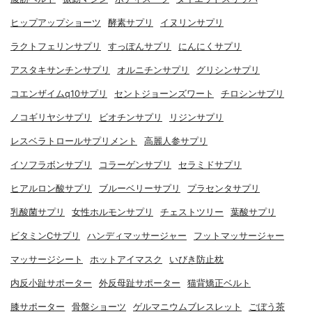
ヒップアップショーツ
酵素サプリ
イヌリンサプリ
ラクトフェリンサプリ
すっぽんサプリ
にんにくサプリ
アスタキサンチンサプリ
オルニチンサプリ
グリシンサプリ
コエンザイムq10サプリ
セントジョーンズワート
チロシンサプリ
ノコギリヤシサプリ
ビオチンサプリ
リジンサプリ
レスベラトロールサプリメント
高麗人参サプリ
イソフラボンサプリ
コラーゲンサプリ
セラミドサプリ
ヒアルロン酸サプリ
ブルーベリーサプリ
プラセンタサプリ
乳酸菌サプリ
女性ホルモンサプリ
チェストツリー
葉酸サプリ
ビタミンCサプリ
ハンディマッサージャー
フットマッサージャー
マッサージシート
ホットアイマスク
いびき防止枕
内反小趾サポーター
外反母趾サポーター
猫背矯正ベルト
膝サポーター
骨盤ショーツ
ゲルマニウムブレスレット
ごぼう茶