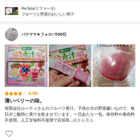
Re:fata(リファータ)
フルーツと野菜のおいしい青汁
バドママ★フォロバ100◎
4.00
薄いベリーの味。
有限会社ルーティさんのフルーツ青汁。子供が大の野菜嫌いなので、毎
日夕ご飯時に青汁を飲ませています。一日あたり一包。保存料や着色料
不使用。人工甘味料不使用で石垣島…
続きを見る