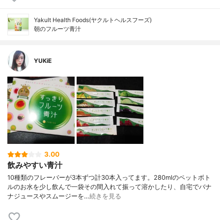
Yakult Health Foods(ヤクルトヘルスフーズ)
朝のフルーツ青汁
YUKiE
3.00
飲みやすい青汁
10種類のフレーバーが3本ずつ計30本入ってます。280mlのペットボト
ルのお水を少し飲んで一袋その間入れて振って溶かしたり、自宅でバナ
ナジュースやスムージーを…
続きを見る