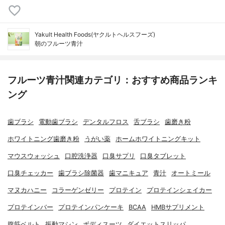
Yakult Health Foods(ヤクルトヘルスフーズ)
朝のフルーツ青汁
フルーツ青汁関連カテゴリ：おすすめ商品ランキ
ング
歯ブラシ
電動歯ブラシ
デンタルフロス
舌ブラシ
歯磨き粉
ホワイトニング歯磨き粉
うがい薬
ホームホワイトニングキット
マウスウォッシュ
口腔洗浄器
口臭サプリ
口臭タブレット
口臭チェッカー
歯ブラシ除菌器
歯マニキュア
青汁
オートミール
マヌカハニー
コラーゲンゼリー
プロテイン
プロテインシェイカー
プロテインバー
プロテインパンケーキ
BCAA
HMBサプリメント
腹筋ベルト
振動マシン
ボディスーツ
ダイエットスリッパ