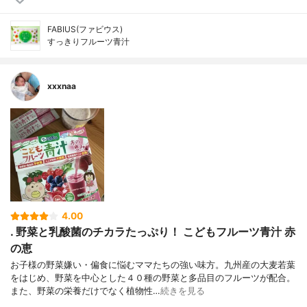
FABIUS(ファビウス)
すっきりフルーツ青汁
xxxnaa
4.00
. 野菜と乳酸菌のチカラたっぷり！ こどもフルーツ青汁 赤
の恵
お子様の野菜嫌い・偏食に悩むママたちの強い味方。九州産の大麦若葉
をはじめ、野菜を中心とした４０種の野菜と多品目のフルーツが配合。
また、野菜の栄養だけでなく植物性…
続きを見る