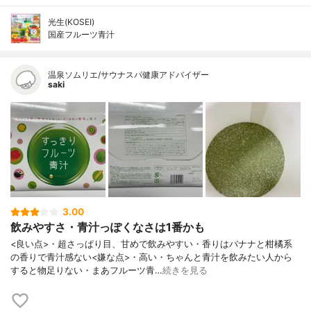
光生(KOSEI)
国産フルーツ青汁
温泉ソムリエ/サウナスパ健康アドバイザー
saki
3.00
飲みやすさ・青汁っぽくなさは1番かも
<良い点>・超さっぱり目、甘めで飲みやすい・香りはバナナと柑橘系
の香りで青汁感ない<嫌な点>・高い・ちゃんと青汁を飲みたい人から
すると物足りない・まあフルーツ青…
続きを見る