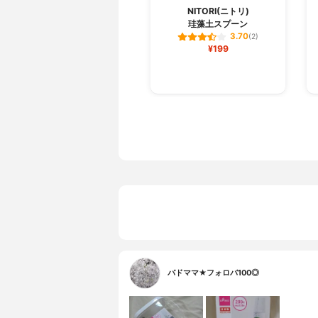
NITORI(ニトリ)
珪藻土スプーン
3.70
(2)
¥199
バドママ★フォロバ100◎