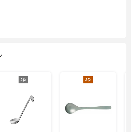
グ
2位
3位