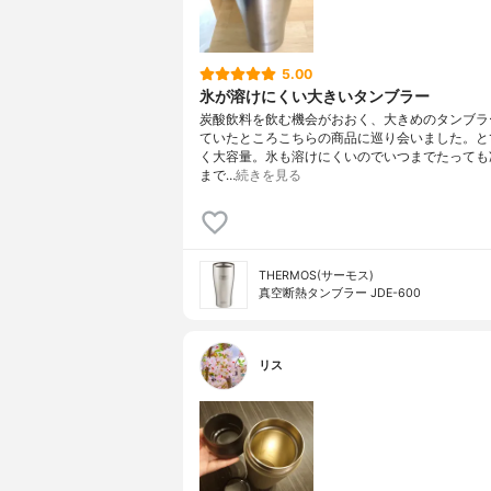
5.00
氷が溶けにくい大きいタンブラー
炭酸飲料を飲む機会がおおく、大きめのタンブラ
ていたところこちらの商品に巡り会いました。と
く大容量。氷も溶けにくいのでいつまでたっても
まで…
続きを見る
THERMOS(サーモス)
真空断熱タンブラー JDE-600
リス