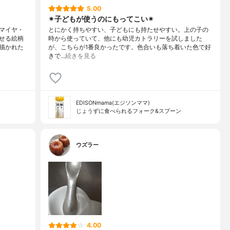
5.00
✴︎子どもが使うのにもってこい✴︎
マイヤ・
とにかく持ちやすい、子どもにも持たせやすい。上の子の
せる絵柄
時から使っていて、他にも幼児カトラリーを試しました
描かれた
が、こちらが1番良かったです。色合いも落ち着いた色で好
きで…
続きを見る
EDISONmama(エジソンママ)
じょうずに食べられるフォーク&スプーン
ウズラー
4.00