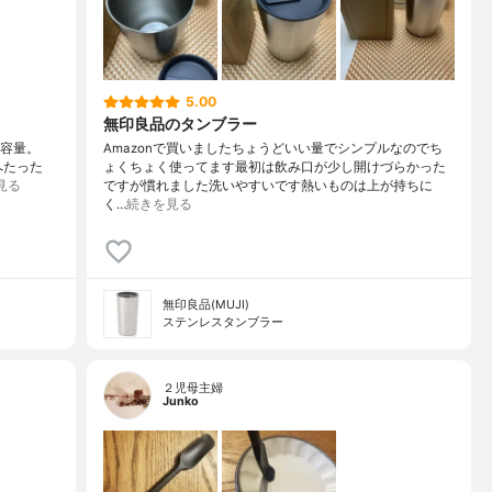
5.00
無印良品のタンブラー
大容量。
Amazonで買いましたちょうどいい量でシンプルなのでち
へたった
ょくちょく使ってます最初は飲み口が少し開けづらかった
見る
ですが慣れました洗いやすいです熱いものは上が持ちに
く…
続きを見る
無印良品(MUJI)
ステンレスタンブラー
２児母主婦
Junko