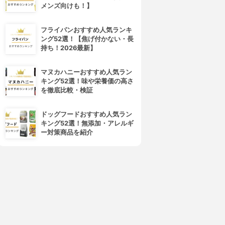
メンズ向けも！】
David Mellor(デビッド・メラ
iittala(イッタラ)
ー)
チッテリオ98 ディナースプー
Provencal Black dessert
ン
フライパンおすすめ人気ランキ
spoon
3.15
ング52選！【焦げ付かない・長
3.15
¥1,059
(1)
持ち！2026最新】
¥2,560
マヌカハニーおすすめ人気ラン
キング52選！味や栄養価の高さ
を徹底比較・検証
ドッグフードおすすめ人気ラン
キング52選！無添加・アレルギ
ー対策商品を紹介