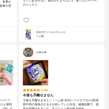
すぐに起きれる2：疲れがたまらない3：遠くのスーパー…
、食事か
続きを見る
家事や育
DHC(ディーエイチシー)
ヘム鉄
シルシル
5.00
今後も手離せません
ーパーフ
今後も手離せません！！ヘム鉄 90日ハードカプセル2粒原
んたん便利
因不明の身体のだるさが続いていた矢先、健康診断で、貧
200…
続
血を指摘されました。すぐにヘム鉄を飲み始め、、、、