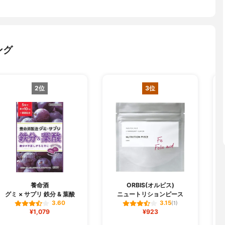
ング
2位
3位
養命酒
ORBIS(オルビス)
グミ × サプリ 鉄分 & 葉酸
ニュートリションピース
3.60
3.15
(1)
¥1,079
¥923