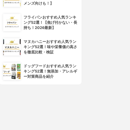
メンズ向けも！】
フライパンおすすめ人気ランキ
ング52選！【焦げ付かない・長
持ち！2026最新】
マヌカハニーおすすめ人気ラン
キング52選！味や栄養価の高さ
4位
5位
を徹底比較・検証
ドッグフードおすすめ人気ラン
キング52選！無添加・アレルギ
ー対策商品を紹介
Dear-Natura(ディア ナチュ
DHC(ディーエイチシー)
ラ)
ヘム鉄
鉄・葉酸
3.15
(41)
3.15
¥481
(1)
¥410