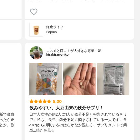
鎌倉ライフ
Feplus
コスメと口コミが大好きな専業主婦
kirakiranoriko
5.00
飲みやすい、大豆由来の鉄分サプリ！
断で貧血
日本人女性の約2人に1人が鉄分不足と報告されているそう
ったら正
で、私も、長年、鉄分不足に悩まされている一人です。食
とか、割
べ物から摂取するのはなかなか難しく、サプリメントで簡
単…
続きを見る