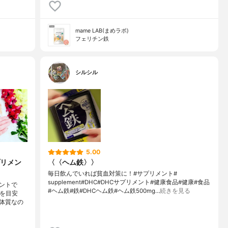
mame LAB(まめラボ)
フェリチン鉄
シルシル
5.00
リメン
〈〈ヘム鉄〉〉
毎日飲んでいれば貧血対策に！#サプリメント#
supplement#DHC#DHCサプリメント#健康食品#健康#食品
ントで
#ヘム鉄#鉄#DHCヘム鉄#ヘム鉄500mg…
続きを見る
粒を目安
体質なの