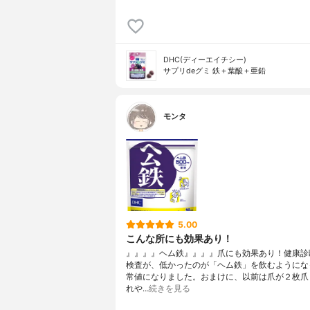
DHC(ディーエイチシー)
サプリdeグミ 鉄＋葉酸＋亜鉛
モンタ
5.00
こんな所にも効果あり！
』』』』ヘム鉄』』』』爪にも効果あり！健康診
検査が、低かったのが「ヘム鉄」を飲むようにな
常値になりました。おまけに、以前は爪が２枚爪
れや…
続きを見る