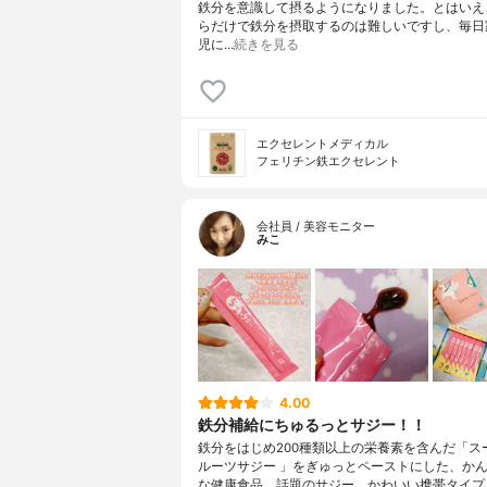
鉄分を意識して摂るようになりました。とはいえ
らだけで鉄分を摂取するのは難しいですし、毎日
児に…
続きを見る
エクセレントメディカル
フェリチン鉄エクセレント
会社員 / 美容モニター
みこ
4.00
鉄分補給にちゅるっとサジー！！
鉄分をはじめ200種類以上の栄養素を含んだ「ス
ルーツサジー 」をぎゅっとペーストにした、か
な健康食品。話題のサジー、かわいい携帯タイプ。