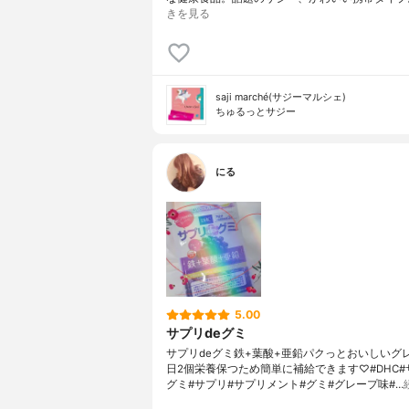
きを見る
saji marché(サジーマルシェ)
ちゅるっとサジー
にる
5.00
サプリdeグミ
サプリdeグミ鉄+葉酸+亜鉛パクっとおいしいグ
日2個栄養保つため簡単に補給できます♡#DHC#
グミ#サプリ#サプリメント#グミ#グレープ味#…