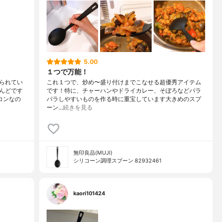
5.00
１つで万能！
られてい
これ１つで、炒め〜盛り付けまでこなせる超優秀アイテム
んどです
です！特に、チャーハンやドライカレー、そぼろなどパラ
コンなの
パラしやすいものを作る時に重宝しています大きめのスプ
ーン…
続きを見る
無印良品(MUJI)
シリコーン調理スプーン 82932461
kaori101424