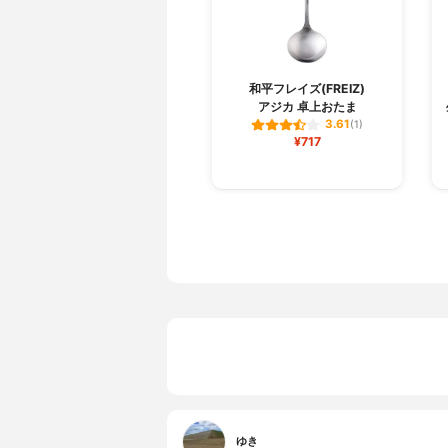
和平フレイズ(FREIZ)
アジカ 卓上おたま
3.61
(1)
¥717
ゆき