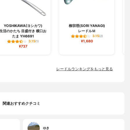
YOSHIKAWA(ヨシカワ)
柳宗理(SORI YANAGI)
生活のかたち 目盛付き 横口お
レードルＭ
たま YH6691
3.15
(2)
¥1,680
3.15
(1)
¥737
レードルランキングをもっと見る
関連おすすめクチコミ
ゆき