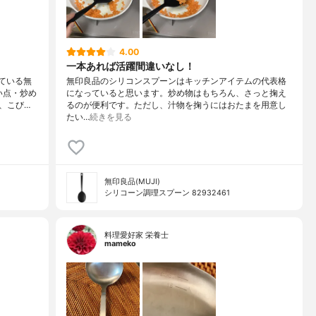
4.00
一本あれば活躍間違いなし！
ている無
無印良品のシリコンスプーンはキッチンアイテムの代表格
い点・炒め
になっていると思います。炒め物はもちろん、さっと掬え
、こび…
るのが便利です。ただし、汁物を掬うにはおたまを用意し
たい…
続きを見る
無印良品(MUJI)
シリコーン調理スプーン 82932461
料理愛好家 栄養士
mameko