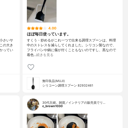
4.00
ほぼ毎日使っています。
小さいサ
すくう・炒めるがこれ一つで出来る調理スプーンは、料理
この大き
中のストレスを減らしてくれました。シリコン製なので、
かってい
フライパンや鍋に傷が付くこともないのですし、黒なので
着色…
続きを見る
無印良品(MUJI)
シリコーン調理スプーン 82932461
30代主婦。雑貨／インテリアの販売員でリ…
c_brown1030