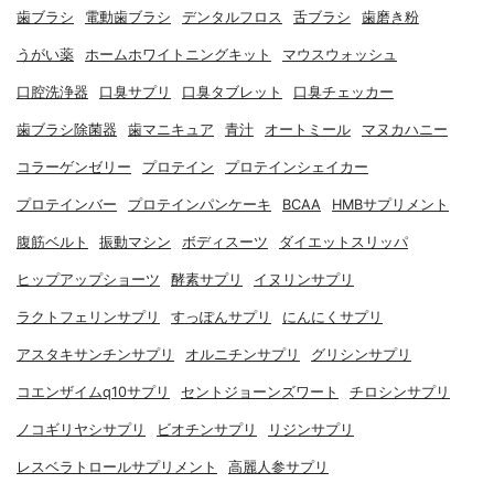
歯ブラシ
電動歯ブラシ
デンタルフロス
舌ブラシ
歯磨き粉
うがい薬
ホームホワイトニングキット
マウスウォッシュ
口腔洗浄器
口臭サプリ
口臭タブレット
口臭チェッカー
歯ブラシ除菌器
歯マニキュア
青汁
オートミール
マヌカハニー
コラーゲンゼリー
プロテイン
プロテインシェイカー
プロテインバー
プロテインパンケーキ
BCAA
HMBサプリメント
腹筋ベルト
振動マシン
ボディスーツ
ダイエットスリッパ
ヒップアップショーツ
酵素サプリ
イヌリンサプリ
ラクトフェリンサプリ
すっぽんサプリ
にんにくサプリ
アスタキサンチンサプリ
オルニチンサプリ
グリシンサプリ
コエンザイムq10サプリ
セントジョーンズワート
チロシンサプリ
ノコギリヤシサプリ
ビオチンサプリ
リジンサプリ
レスベラトロールサプリメント
高麗人参サプリ