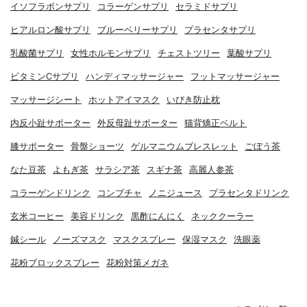
イソフラボンサプリ
コラーゲンサプリ
セラミドサプリ
ヒアルロン酸サプリ
ブルーベリーサプリ
プラセンタサプリ
乳酸菌サプリ
女性ホルモンサプリ
チェストツリー
葉酸サプリ
ビタミンCサプリ
ハンディマッサージャー
フットマッサージャー
マッサージシート
ホットアイマスク
いびき防止枕
内反小趾サポーター
外反母趾サポーター
猫背矯正ベルト
膝サポーター
骨盤ショーツ
ゲルマニウムブレスレット
ごぼう茶
なた豆茶
よもぎ茶
サラシア茶
スギナ茶
高麗人参茶
コラーゲンドリンク
コンブチャ
ノニジュース
プラセンタドリンク
玄米コーヒー
美容ドリンク
黒酢にんにく
ネッククーラー
鍼シール
ノーズマスク
マスクスプレー
保湿マスク
洗眼薬
花粉ブロックスプレー
花粉対策メガネ