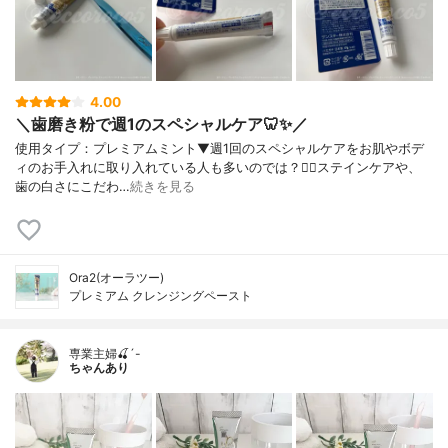
4.00
＼歯磨き粉で週1のスペシャルケア🦷✨／
使用タイプ：プレミアムミント⁡⁡▼⁡⁡⁡週1回のスペシャルケアをお肌やボデ
ィのお手入れに取り入れている人も多いのでは？💆‍♀️⁡ステインケアや、
歯の白さにこだわ…
続きを見る
Ora2(オーラツー)
プレミアム クレンジングペースト
専業主婦🍒´-
ちゃんあり