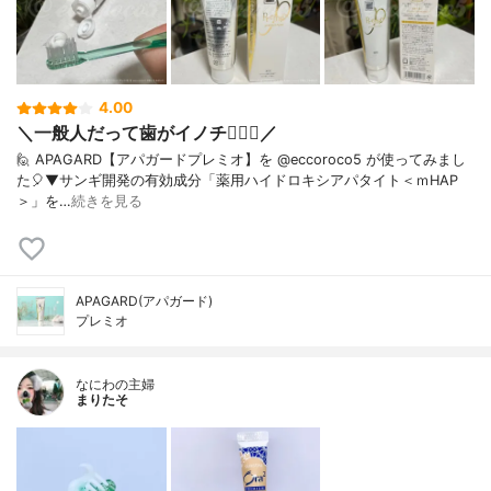
4.00
＼一般人だって歯がイノチ❤️‍🔥🦷／
🙋 APAGARD【アパガードプレミオ】を @eccoroco5 が使ってみまし
た🎈⁡⁡⁡⁡▼⁡サンギ開発の有効成分「薬用ハイドロキシアパタイト＜ｍHAP
＞」を…
続きを見る
APAGARD(アパガード)
プレミオ
なにわの主婦
まりたそ