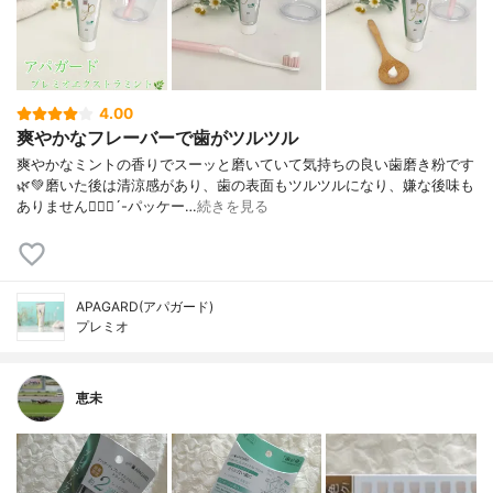
4.00
爽やかなフレーバーで歯がツルツル
爽やかなミントの香りでスーッと磨いていて気持ちの良い歯磨き粉です
🌿💚磨いた後は清涼感があり、歯の表面もツルツルになり、嫌な後味も
ありません🙋🏻‍♀️´-パッケー…
続きを見る
APAGARD(アパガード)
プレミオ
恵未