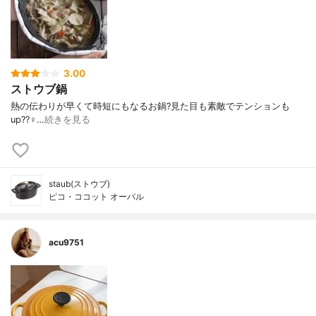
3.00
ストウブ鍋
熱の伝わりが早くて時短にもなるお鍋?見た目も素敵でテンションも
up??‍♀️…
続きを見る
staub(ストウブ)
ピコ・ココット オーバル
acu9751