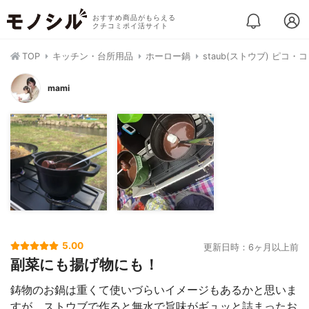
おすすめ商品がもらえる
クチコミポイ活サイト
TOP
キッチン・台所用品
ホーロー鍋
staub(ストウブ) ピコ
mami
5.00
更新日時：6ヶ月以上前
副菜にも揚げ物にも！
鋳物のお鍋は重くて使いづらいイメージもあるかと思いま
すが、ストウブで作ると無水で旨味がギュッと詰まったお