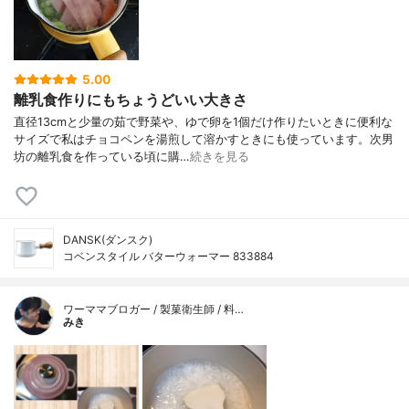
5.00
離乳食作りにもちょうどいい大きさ
直径13cmと少量の茹で野菜や、ゆで卵を1個だけ作りたいときに便利な
サイズで私はチョコペンを湯煎して溶かすときにも使っています。次男
坊の離乳食を作っている頃に購…
続きを見る
DANSK(ダンスク)
コベンスタイル バターウォーマー 833884
ワーママブロガー / 製菓衛生師 / 料…
みき