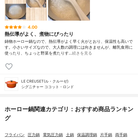
4.00
熱伝導がよく、煮物にぴったり
鋳物ホーロー鍋なので、熱伝導がよく早く火がとおり、保温性も高いで
す。小さいサイズなので、大人数の調理には向きませんが、離乳食用に
使ったり、ちょっと野菜を煮たりす…
続きを見る
LE CREUSET(ル・クルーゼ)
シグニチャー ココット・ロンド
ホーロー鍋関連カテゴリ：おすすめ商品ランキン
グ
フライパン
圧力鍋
電気圧力鍋
土鍋
保温調理鍋
片手鍋
両手鍋