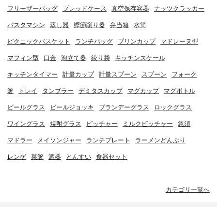
フリーザーバッグ
ブレッドケース
真空保存容器
ナッツクラッカー
パスタマシン
蒸し器
鰹節削り器
弁当箱
水筒
ピクニックバスケット
ランチバッグ
プリンカップ
マドレーヌ型
マフィン型
口金
泡立て器
絞り袋
キッチンスケール
キッチンタイマー
計量カップ
計量スプーン
スプーン
フォーク
箸
トレイ
タンブラー
デミタスカップ
マグカップ
マグボトル
ビールグラス
ビールジョッキ
ブランデーグラス
ロックグラス
ワイングラス
焼酎グラス
ピッチャー
ミルクピッチャー
急須
マドラー
メイソンジャー
ランチプレート
ラーメンどんぶり
レンゲ
菜箸
酒器
とんすい
食器セット
カテゴリ一覧へ