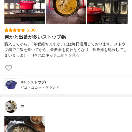
5.00
何かと出番が多いストウブ鍋
購入してから、3年程経ちますが、ほぼ毎日活用しております。ストウ
ブ鍋でご飯を炊いてから、炊飯器を使わなくなり、炊飯器を処分してし
まいましま(´ｰ｀)それにキッチ…
続きを見る
staub(ストウブ)
ピコ・ココットラウンド
空