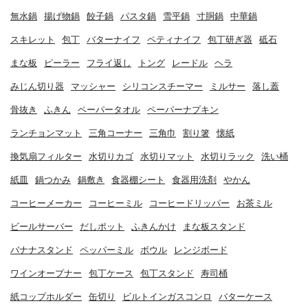
無水鍋
揚げ物鍋
餃子鍋
パスタ鍋
雪平鍋
寸胴鍋
中華鍋
スキレット
包丁
バターナイフ
ペティナイフ
包丁研ぎ器
砥石
まな板
ピーラー
フライ返し
トング
レードル
ヘラ
みじん切り器
マッシャー
シリコンスチーマー
ミルサー
落し蓋
骨抜き
ふきん
ペーパータオル
ペーパーナプキン
ランチョンマット
三角コーナー
三角巾
割り箸
懐紙
換気扇フィルター
水切りカゴ
水切りマット
水切りラック
洗い桶
紙皿
鍋つかみ
鍋敷き
食器棚シート
食器用洗剤
やかん
コーヒーメーカー
コーヒーミル
コーヒードリッパー
お茶ミル
ビールサーバー
だしポット
ふきんかけ
まな板スタンド
バナナスタンド
ペッパーミル
ボウル
レンジボード
ワインオープナー
包丁ケース
包丁スタンド
寿司桶
紙コップホルダー
缶切り
ビルトインガスコンロ
バターケース