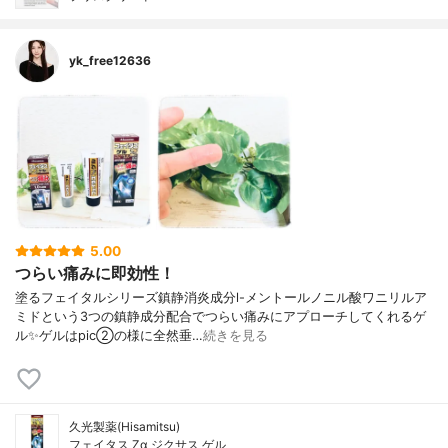
yk_free12636
5.00
つらい痛みに即効性！
塗るフェイタルシリーズ鎮静消炎成分l-メントールノニル酸ワニリルア
ミドという3つの鎮静成分配合でつらい痛みにアプローチしてくれるゲ
ル✨ゲルはpic②の様に全然垂…
続きを見る
久光製薬(Hisamitsu)
フェイタス Zα ジクサス ゲル