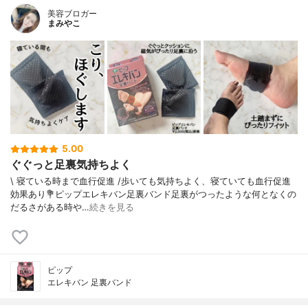
美容ブロガー
まみやこ
5.00
ぐぐっと足裏気持ちよく
\ 寝ている時まで血行促進 /⁡歩いても気持ちよく、寝ていても血行促進
効果あり⁡⁡⁡💐ピップエレキバン足裏バンド⁡⁡足裏がつったような何となくの
だるさがある時や…
続きを見る
ピップ
エレキバン 足裏バンド