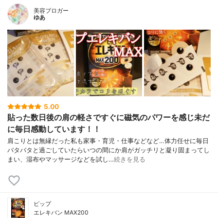
美容ブロガー
ゆあ
5.00
貼った数日後の肩の軽さですぐに磁気のパワーを感じ未だ
に毎日感動しています！！
肩こりとは無縁だった私も家事・育児・仕事などなど…体力任せに毎日
バタバタと過ごしていたらいつの間にか肩がガッチリと凝り固まってし
まい、湿布やマッサージなどを試し…
続きを見る
ピップ
エレキバン MAX200