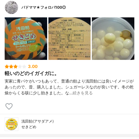
バドママ★フォロバ100◎
3.00
軽いのどのイガイガに。
実家に青パケがいつもあって、普通の飴より浅田飴には良いイメージが
あったので、昔、購入しました。シュガーレスなのが良いです。冬の乾
燥からくる咳に少し効きました。な…
続きを見る
浅田飴(アサダアメ)
せきどめ