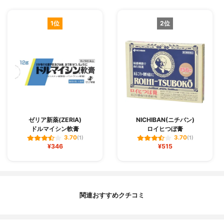
1位
2位
ゼリア新薬(ZERIA)
NICHIBAN(ニチバン)
ドルマイシン軟膏
ロイヒつぼ膏
3.70
3.70
(1)
(1)
¥346
¥515
関連おすすめクチコミ