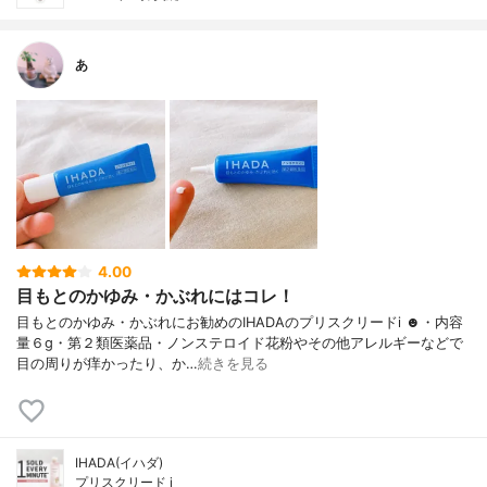
あ
4.00
目もとのかゆみ・かぶれにはコレ！
目もとのかゆみ・かぶれにお勧めのIHADAのプリスクリードi ☻︎・内容
量６g・第２類医薬品・ノンステロイド花粉やその他アレルギーなどで
目の周りが痒かったり、か…
続きを見る
IHADA(イハダ)
プリスクリード i