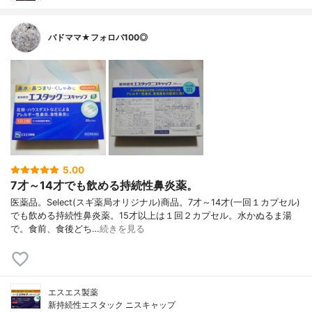
バドママ★フォロバ100◎
5.00
7才～14才でも飲める持続性鼻炎薬。
医薬品。Select(スギ薬局オリジナル)商品。7才～14才(一回１カプセル)
でも飲める持続性鼻炎薬。15才以上は１回２カプセル。水かぬるま湯
で。食前、食後どち…
続きを見る
エスエス製薬
新持続性エスタック ニスキャップ