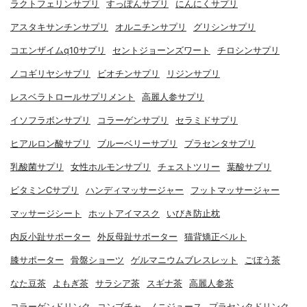
ラクトフェリンサプリ
すっぽんサプリ
にんにくサプリ
アスタキサンチンサプリ
オルニチンサプリ
グリシンサプリ
コエンザイムq10サプリ
セントジョーンズワート
チロシンサプリ
ノコギリヤシサプリ
ビオチンサプリ
リジンサプリ
レスベラトロールサプリメント
高麗人参サプリ
イソフラボンサプリ
コラーゲンサプリ
セラミドサプリ
ヒアルロン酸サプリ
ブルーベリーサプリ
プラセンタサプリ
乳酸菌サプリ
女性ホルモンサプリ
チェストツリー
葉酸サプリ
ビタミンCサプリ
ハンディマッサージャー
フットマッサージャー
マッサージシート
ホットアイマスク
いびき防止枕
内反小趾サポーター
外反母趾サポーター
猫背矯正ベルト
膝サポーター
骨盤ショーツ
ゲルマニウムブレスレット
ごぼう茶
なた豆茶
よもぎ茶
サラシア茶
スギナ茶
高麗人参茶
コラーゲンドリンク
コンブチャ
ノニジュース
プラセンタドリンク