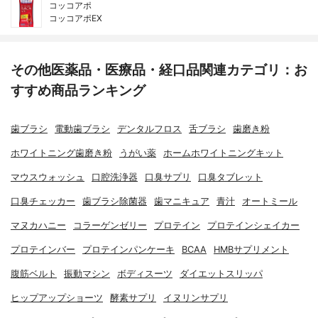
コッコアポ
コッコアポEX
その他医薬品・医療品・経口品関連カテゴリ：お
すすめ商品ランキング
歯ブラシ
電動歯ブラシ
デンタルフロス
舌ブラシ
歯磨き粉
ホワイトニング歯磨き粉
うがい薬
ホームホワイトニングキット
マウスウォッシュ
口腔洗浄器
口臭サプリ
口臭タブレット
口臭チェッカー
歯ブラシ除菌器
歯マニキュア
青汁
オートミール
マヌカハニー
コラーゲンゼリー
プロテイン
プロテインシェイカー
プロテインバー
プロテインパンケーキ
BCAA
HMBサプリメント
腹筋ベルト
振動マシン
ボディスーツ
ダイエットスリッパ
ヒップアップショーツ
酵素サプリ
イヌリンサプリ