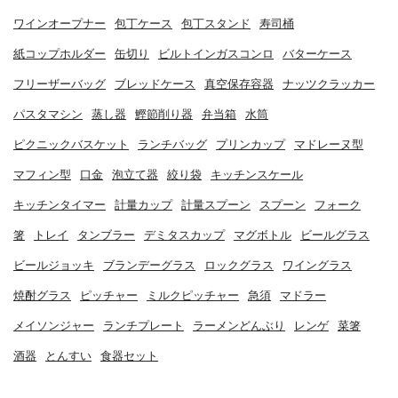
ワインオープナー
包丁ケース
包丁スタンド
寿司桶
紙コップホルダー
缶切り
ビルトインガスコンロ
バターケース
フリーザーバッグ
ブレッドケース
真空保存容器
ナッツクラッカー
パスタマシン
蒸し器
鰹節削り器
弁当箱
水筒
ピクニックバスケット
ランチバッグ
プリンカップ
マドレーヌ型
マフィン型
口金
泡立て器
絞り袋
キッチンスケール
キッチンタイマー
計量カップ
計量スプーン
スプーン
フォーク
箸
トレイ
タンブラー
デミタスカップ
マグボトル
ビールグラス
ビールジョッキ
ブランデーグラス
ロックグラス
ワイングラス
焼酎グラス
ピッチャー
ミルクピッチャー
急須
マドラー
メイソンジャー
ランチプレート
ラーメンどんぶり
レンゲ
菜箸
酒器
とんすい
食器セット