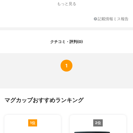
本体の素材
ホーロー用鋼板
もっと見る
対応機器
‐
ペア用品の有無
‐
記載情報ミス報告
保温機能付き
‐
クチコミ・評判(0)
1
マグカップおすすめランキング
1位
2位