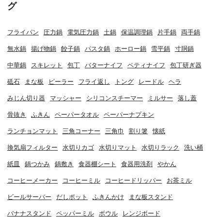
グ
フライパン
圧力鍋
電気圧力鍋
土鍋
保温調理鍋
片手鍋
両手鍋
無水鍋
揚げ物鍋
餃子鍋
パスタ鍋
ホーロー鍋
雪平鍋
寸胴鍋
中華鍋
スキレット
包丁
バターナイフ
ペティナイフ
包丁研ぎ器
砥石
まな板
ピーラー
フライ返し
トング
レードル
ヘラ
みじん切り器
マッシャー
シリコンスチーマー
ミルサー
落し蓋
骨抜き
ふきん
ペーパータオル
ペーパーナプキン
ランチョンマット
三角コーナー
三角巾
割り箸
懐紙
換気扇フィルター
水切りカゴ
水切りマット
水切りラック
洗い桶
紙皿
鍋つかみ
鍋敷き
食器棚シート
食器用洗剤
やかん
コーヒーメーカー
コーヒーミル
コーヒードリッパー
お茶ミル
ビールサーバー
だしポット
ふきんかけ
まな板スタンド
バナナスタンド
ペッパーミル
ボウル
レンジボード