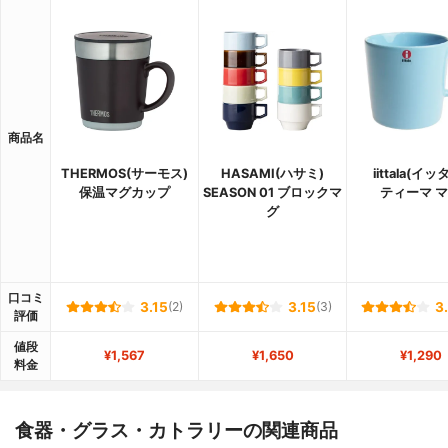
商品名
THERMOS(サーモス)
HASAMI(ハサミ)
iittala(イッ
保温マグカップ
SEASON 01 ブロックマ
ティーマ 
グ
口コミ
3.15
(2)
3.15
(3)
3
評価
値段
¥1,567
¥1,650
¥1,290
料金
食器・グラス・カトラリーの関連商品