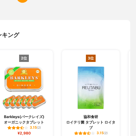
ンキング
2位
3位
Barkleys(バークレイズ)
協和食研
オーガニックタブレット
ロイテリ菌 タブレット ロイタ
ブ
3.15
(2)
¥2,980
3.15
(2)