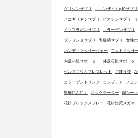
グリシンサプリ
コエンザイムq10サプリ
ノコギリヤシサプリ
ビオチンサプリ
リ
イソフラボンサプリ
コラーゲンサプリ
プラセンタサプリ
乳酸菌サプリ
女性ホ
ハンディマッサージャー
フットマッサ
内反小趾サポーター
外反母趾サポータ
ゲルマニウムブレスレット
ごぼう茶
な
コラーゲンドリンク
コンブチャ
ノニジ
黒酢にんにく
ネッククーラー
鍼シール
花粉ブロックスプレー
花粉対策メガネ