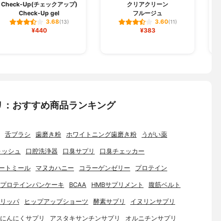
Check-Up(チェックアップ)
クリアクリーン
Check-Up gel
フルージュ
3.68
3.60
(13)
(11)
¥440
¥383
リ：おすすめ商品ランキング
舌ブラシ
歯磨き粉
ホワイトニング歯磨き粉
うがい薬
ォッシュ
口腔洗浄器
口臭サプリ
口臭チェッカー
ートミール
マヌカハニー
コラーゲンゼリー
プロテイン
プロテインパンケーキ
BCAA
HMBサプリメント
腹筋ベルト
リッパ
ヒップアップショーツ
酵素サプリ
イヌリンサプリ
にんにくサプリ
アスタキサンチンサプリ
オルニチンサプリ