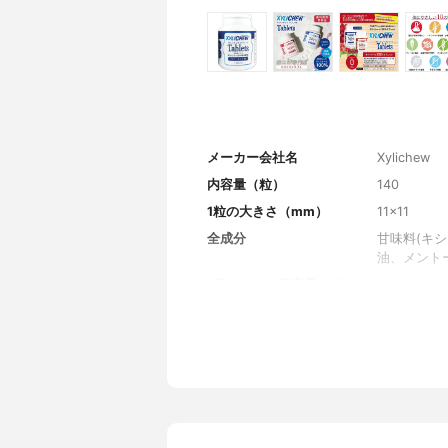
メーカー会社名
Xylichew
内容量（粒）
140
1粒の大きさ（mm）
11×11
全成分
甘味料(キ
油、メント
1日あたりの目安量（粒）
10
1日あたりの価格
100円
フレーバー
ペパーミン
その他の特徴
-