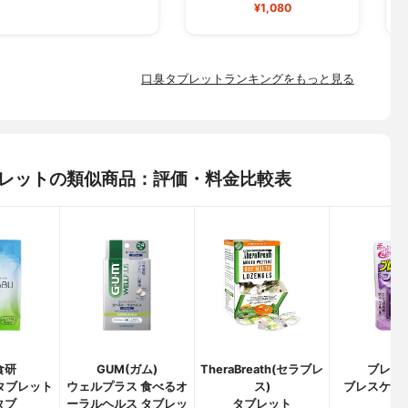
¥1,080
口臭タブレットランキングをもっと見る
 タブレットの類似商品：評価・料金比較表
食研
GUM(ガム)
TheraBreath(セラブレ
ブレス
タブレット
ウェルプラス 食べるオ
ス)
ブレスケア
タブ
ーラルヘルス タブレッ
タブレット