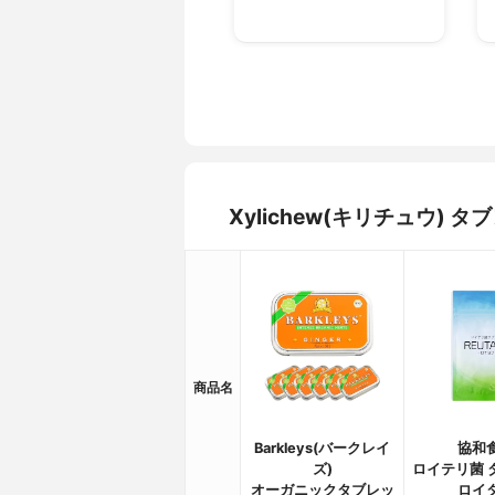
Xylichew(キリチュウ)
商品名
Barkleys(バークレイ
協和
ズ)
ロイテリ菌 
オーガニックタブレッ
ロイ