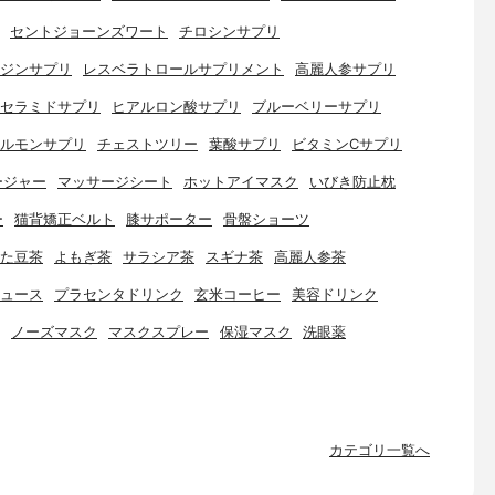
セントジョーンズワート
チロシンサプリ
ジンサプリ
レスベラトロールサプリメント
高麗人参サプリ
セラミドサプリ
ヒアルロン酸サプリ
ブルーベリーサプリ
ルモンサプリ
チェストツリー
葉酸サプリ
ビタミンCサプリ
ージャー
マッサージシート
ホットアイマスク
いびき防止枕
ー
猫背矯正ベルト
膝サポーター
骨盤ショーツ
た豆茶
よもぎ茶
サラシア茶
スギナ茶
高麗人参茶
ュース
プラセンタドリンク
玄米コーヒー
美容ドリンク
ノーズマスク
マスクスプレー
保湿マスク
洗眼薬
カテゴリ一覧へ