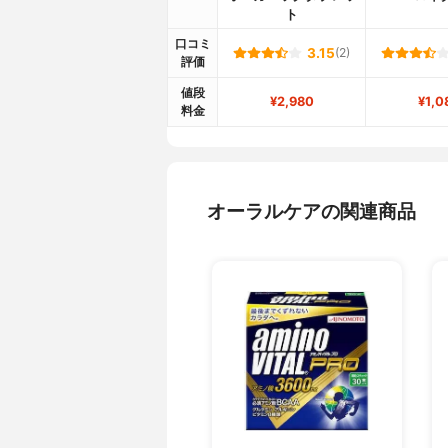
ト
口コミ
3.15
(2)
評価
値段
¥2,980
¥1,0
料金
オーラルケアの関連商品