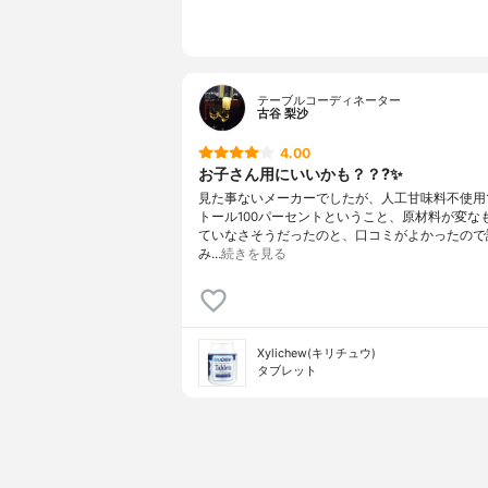
テーブルコーディネーター
古谷 梨沙
4.00
お子さん用にいいかも？？?✨
見た事ないメーカーでしたが、人工甘味料不使用
トール100パーセントということ、原材料が変な
ていなさそうだったのと、口コミがよかったので
み…
続きを見る
Xylichew(キリチュウ)
タブレット