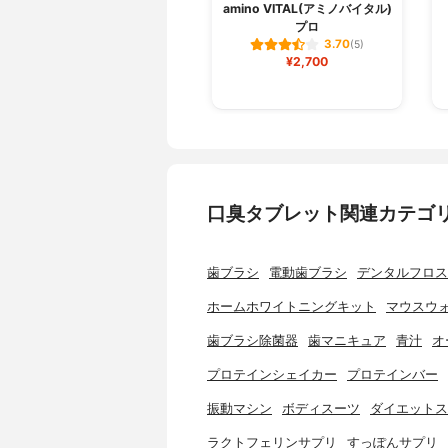
amino VITAL(アミノバイタル)
プロ
3.70
(5)
¥2,700
口臭タブレット関連カテゴ
歯ブラシ
電動歯ブラシ
デンタルフロス
ホームホワイトニングキット
マウスウ
歯ブラシ除菌器
歯マニキュア
青汁
オ
プロテインシェイカー
プロテインバー
振動マシン
ボディスーツ
ダイエットス
ラクトフェリンサプリ
すっぽんサプリ