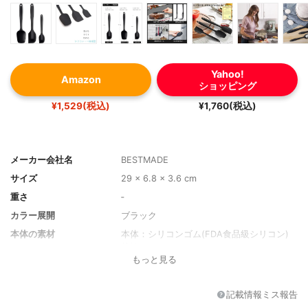
Yahoo!
Amazon
ショッピング
¥1,529(税込)
¥1,760(税込)
メーカー会社名
BESTMADE
サイズ
29 x 6.8 x 3.6 cm
重さ
‐
カラー展開
ブラック
本体の素材
本体：シリコンゴム(FDA食品級シリコン)
芯棒：ステンレス
もっと見る
耐熱温度
260°C
食洗機使用
〇
記載情報ミス報告
フック・穴付き
〇