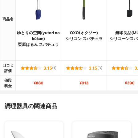
商品名
ゆとりの空間(yutori no
OXO(オクソー)
無印良品(MU
kūkan)
シリコン スパチュラ
シリコーンスパ
栗原はるみ スパチュラ
口コミ
3.15
(1)
3.15
(3)
3
評価
値段
¥880
¥913
¥390
料金
調理器具の関連商品