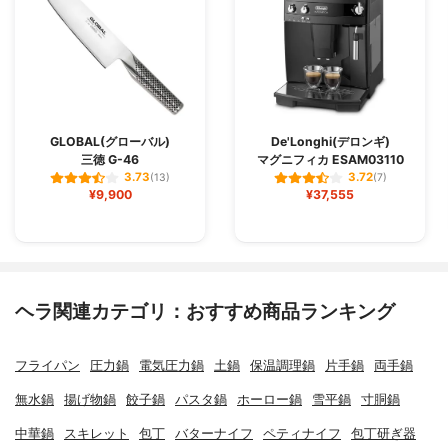
GLOBAL(グローバル)
De'Longhi(デロンギ)
三徳 G-46
マグニフィカ ESAM03110
3.73
3.72
(13)
(7)
¥9,900
¥37,555
ヘラ関連カテゴリ：おすすめ商品ランキング
フライパン
圧力鍋
電気圧力鍋
土鍋
保温調理鍋
片手鍋
両手鍋
無水鍋
揚げ物鍋
餃子鍋
パスタ鍋
ホーロー鍋
雪平鍋
寸胴鍋
中華鍋
スキレット
包丁
バターナイフ
ペティナイフ
包丁研ぎ器