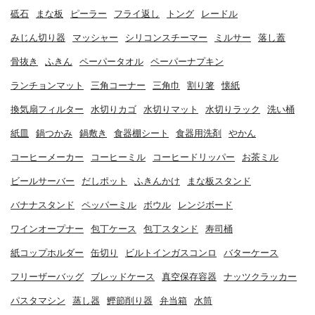
砥石
まな板
ピーラー
フライ返し
トング
レードル
みじん切り器
マッシャー
シリコンスチーマー
ミルサー
落し蓋
骨抜き
ふきん
ペーパータオル
ペーパーナプキン
ランチョンマット
三角コーナー
三角巾
割り箸
懐紙
換気扇フィルター
水切りカゴ
水切りマット
水切りラック
洗い桶
紙皿
鍋つかみ
鍋敷き
食器棚シート
食器用洗剤
やかん
コーヒーメーカー
コーヒーミル
コーヒードリッパー
お茶ミル
ビールサーバー
だしポット
ふきんかけ
まな板スタンド
バナナスタンド
ペッパーミル
ボウル
レンジボード
ワインオープナー
包丁ケース
包丁スタンド
寿司桶
紙コップホルダー
缶切り
ビルトインガスコンロ
バターケース
フリーザーバッグ
ブレッドケース
真空保存容器
ナッツクラッカー
パスタマシン
蒸し器
鰹節削り器
弁当箱
水筒