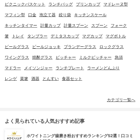
ピクニックバスケット
ランチバッグ
プリンカップ
マドレーヌ型
マフィン型
口金
泡立て器
絞り袋
キッチンスケール
キッチンタイマー
計量カップ
計量スプーン
スプーン
フォーク
箸
トレイ
タンブラー
デミタスカップ
マグカップ
マグボトル
ビールグラス
ビールジョッキ
ブランデーグラス
ロックグラス
ワイングラス
焼酎グラス
ピッチャー
ミルクピッチャー
急須
マドラー
メイソンジャー
ランチプレート
ラーメンどんぶり
レンゲ
菜箸
酒器
とんすい
食器セット
カテゴリ一覧へ
よく見られている人気おすすめ記事
ホワイトニング歯磨き粉おすすめランキング52選！口コミ