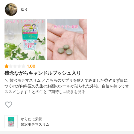
ゆう
1.00
残念ながらキャンドルブッシュ入り
＼ 贅沢モテマスリム ／こちらのサプリを飲んでみました😊💕まず目に
つくのが内科医の先生のお顔のシールが貼られた外箱。自信を持ってオ
ススメします！とのことで期待し…
続きを見る
からだに栄養
贅沢モテマスリム