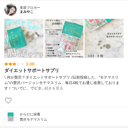
美容ブロガー
まみやこ
3.00
ダイエットサポートサプリ
\ 何が贅沢？ダイエットサポートサプリ /⁡⁡⁡以前投稿した、"モテマスリ
ム"の贅沢バージョン⁡モテマスリム、毎日4粒でお通じ改善しておりま
す！ついでに、でビタ…
続きを見る
からだに栄養
贅沢モテマスリム