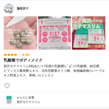
珈琲豆♡
4.00
乳酸菌でボディメイク
贅沢モテマスリム8粒あたり1兆個の乳酸菌\( ﾟдﾟ)/!!乳酸菌、納豆菌、
ビフィズス菌発酵エキス、活性型酵素オリゴ糖、食物繊維種のハーブエ
キス野菜エキス、果物…
続きを見る
からだに栄養
贅沢モテマスリム