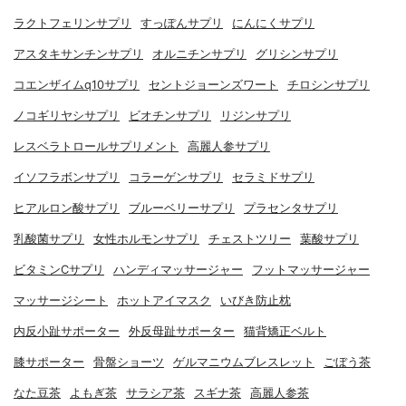
ラクトフェリンサプリ
すっぽんサプリ
にんにくサプリ
アスタキサンチンサプリ
オルニチンサプリ
グリシンサプリ
コエンザイムq10サプリ
セントジョーンズワート
チロシンサプリ
ノコギリヤシサプリ
ビオチンサプリ
リジンサプリ
レスベラトロールサプリメント
高麗人参サプリ
イソフラボンサプリ
コラーゲンサプリ
セラミドサプリ
ヒアルロン酸サプリ
ブルーベリーサプリ
プラセンタサプリ
乳酸菌サプリ
女性ホルモンサプリ
チェストツリー
葉酸サプリ
ビタミンCサプリ
ハンディマッサージャー
フットマッサージャー
マッサージシート
ホットアイマスク
いびき防止枕
内反小趾サポーター
外反母趾サポーター
猫背矯正ベルト
膝サポーター
骨盤ショーツ
ゲルマニウムブレスレット
ごぼう茶
なた豆茶
よもぎ茶
サラシア茶
スギナ茶
高麗人参茶