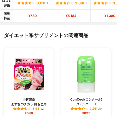
口コミ
3.01
(1)
3.08
(1)
3.
評価
値段
¥780
¥5,184
¥1,380
料金
ダイエット系サプリメントの関連商品
小林製薬
ConCool(コンクール)
あずきのチカラ 目もと用
ジェルコートF
3.93
3.95
(22)
(25)
¥546
¥895