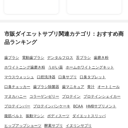
市販ダイエットサプリ関連カテゴリ：おすすめ商
品ランキング
歯ブラシ
電動歯ブラシ
デンタルフロス
舌ブラシ
歯磨き粉
ホワイトニング歯磨き粉
うがい薬
ホームホワイトニングキット
マウスウォッシュ
口腔洗浄器
口臭サプリ
口臭タブレット
口臭チェッカー
歯ブラシ除菌器
歯マニキュア
青汁
オートミール
マヌカハニー
コラーゲンゼリー
プロテイン
プロテインシェイカー
プロテインバー
プロテインパンケーキ
BCAA
HMBサプリメント
腹筋ベルト
振動マシン
ボディスーツ
ダイエットスリッパ
ヒップアップショーツ
酵素サプリ
イヌリンサプリ