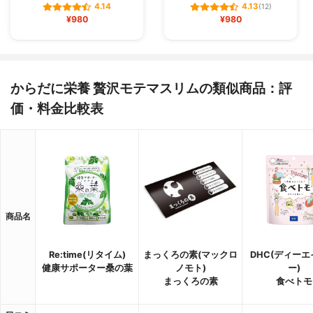
4.14
4.13
(12)
¥980
¥980
からだに栄養 贅沢モテマスリムの類似商品：評
価・料金比較表
商品名
Re:time(リタイム)
まっくろの素(マックロ
DHC(ディー
健康サポーター桑の葉
ノモト)
ー)
まっくろの素
食べトモ