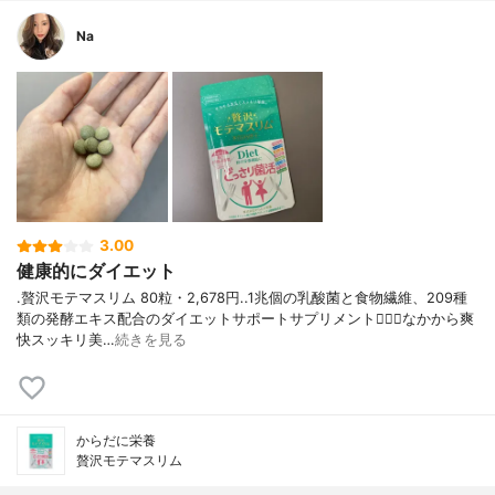
Na
3.00
健康的にダイエット
.贅沢モテマスリム 80粒・2,678円..1兆個の乳酸菌と食物繊維、209種
類の発酵エキス配合のダイエットサポートサプリメント🧜🏻‍♂️なかから爽
快スッキリ美…
続きを見る
からだに栄養
贅沢モテマスリム