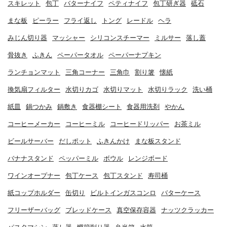
スキレット
包丁
バターナイフ
ペティナイフ
包丁研ぎ器
砥石
まな板
ピーラー
フライ返し
トング
レードル
ヘラ
みじん切り器
マッシャー
シリコンスチーマー
ミルサー
落し蓋
骨抜き
ふきん
ペーパータオル
ペーパーナプキン
ランチョンマット
三角コーナー
三角巾
割り箸
懐紙
換気扇フィルター
水切りカゴ
水切りマット
水切りラック
洗い桶
紙皿
鍋つかみ
鍋敷き
食器棚シート
食器用洗剤
やかん
コーヒーメーカー
コーヒーミル
コーヒードリッパー
お茶ミル
ビールサーバー
だしポット
ふきんかけ
まな板スタンド
バナナスタンド
ペッパーミル
ボウル
レンジボード
ワインオープナー
包丁ケース
包丁スタンド
寿司桶
紙コップホルダー
缶切り
ビルトインガスコンロ
バターケース
フリーザーバッグ
ブレッドケース
真空保存容器
ナッツクラッカー