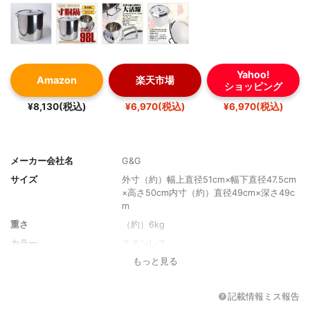
Yahoo!
Amazon
楽天市場
ショッピング
¥8,130(税込)
¥6,970(税込)
¥6,970(税込)
メーカー会社名
G&G
サイズ
外寸（約）幅上直径51cm×幅下直径47.5cm
×高さ50cm内寸（約）直径49cm×深さ49c
m
重さ
（約）6kg
カラー
ステンレス
もっと見る
記載情報ミス報告