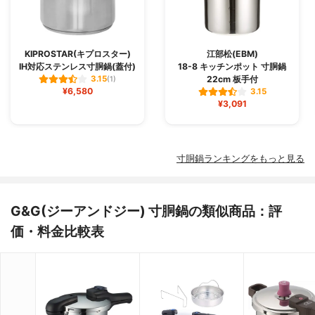
KIPROSTAR(キプロスター)
江部松(EBM)
IH対応ステンレス寸胴鍋(蓋付)
18-8 キッチンポット 寸胴鍋
22cm 板手付
3.15
(1)
¥6,580
3.15
¥3,091
寸胴鍋ランキングをもっと見る
G&G(ジーアンドジー) 寸胴鍋の類似商品：評
価・料金比較表