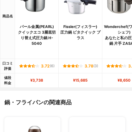
商品名
パール金属(PEARL)
Fissler(フィスラー)
Wonderchef
クイックエコ 3層底切
圧力鍋 ビタクイック プ
シェフ)
り替え式圧力鍋 H-
ラス
あなたと私の圧
5040
鍋 片手 ZAS
口コミ
3.72
(6)
3.78
(3)
3
評価
値段
¥3,738
¥15,685
¥8,650
料金
鍋・フライパンの関連商品