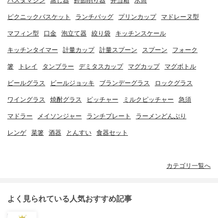
パスタマシン
蒸し器
鰹節削り器
弁当箱
水筒
ピクニックバスケット
ランチバッグ
プリンカップ
マドレーヌ型
マフィン型
口金
泡立て器
絞り袋
キッチンスケール
キッチンタイマー
計量カップ
計量スプーン
スプーン
フォーク
箸
トレイ
タンブラー
デミタスカップ
マグカップ
マグボトル
ビールグラス
ビールジョッキ
ブランデーグラス
ロックグラス
ワイングラス
焼酎グラス
ピッチャー
ミルクピッチャー
急須
マドラー
メイソンジャー
ランチプレート
ラーメンどんぶり
レンゲ
菜箸
酒器
とんすい
食器セット
カテゴリ一覧へ
よく見られている人気おすすめ記事