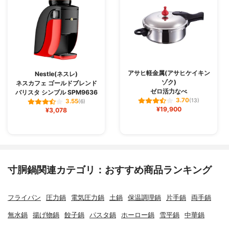
アサヒ軽金属(アサヒケイキン
Nestle(ネスレ)
ゾク)
ネスカフェ ゴールドブレンド
ゼロ活力なべ
バリスタ シンプル SPM9636
3.70
(13)
3.55
(6)
¥19,900
¥3,078
寸胴鍋関連カテゴリ：おすすめ商品ランキング
フライパン
圧力鍋
電気圧力鍋
土鍋
保温調理鍋
片手鍋
両手鍋
無水鍋
揚げ物鍋
餃子鍋
パスタ鍋
ホーロー鍋
雪平鍋
中華鍋