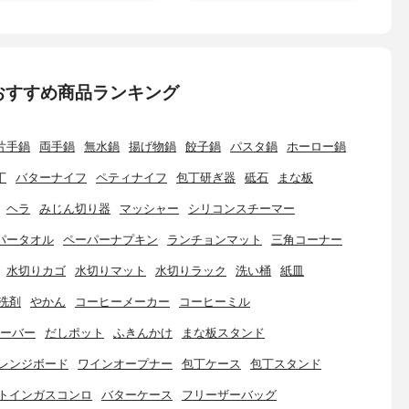
おすすめ商品ランキング
片手鍋
両手鍋
無水鍋
揚げ物鍋
餃子鍋
パスタ鍋
ホーロー鍋
丁
バターナイフ
ペティナイフ
包丁研ぎ器
砥石
まな板
ヘラ
みじん切り器
マッシャー
シリコンスチーマー
パータオル
ペーパーナプキン
ランチョンマット
三角コーナー
水切りカゴ
水切りマット
水切りラック
洗い桶
紙皿
洗剤
やかん
コーヒーメーカー
コーヒーミル
ーバー
だしポット
ふきんかけ
まな板スタンド
レンジボード
ワインオープナー
包丁ケース
包丁スタンド
トインガスコンロ
バターケース
フリーザーバッグ