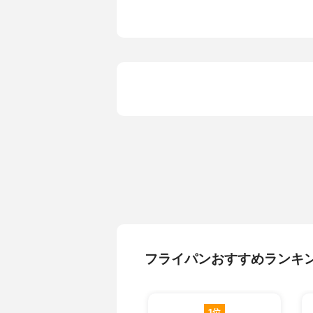
コーティング
テフロンプ
IH対応/ガス対応
ガス火専用
カラー展開
シルバー
原産国
日本
フライパンおすすめランキ
1位