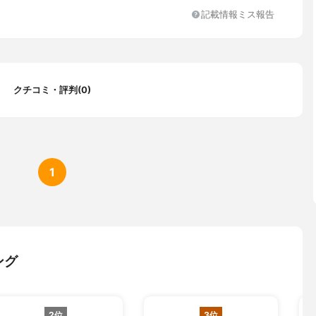
ラチナ加工
記載情報ミス報告
クチコミ・評判(0)
1
ング
2位
3位