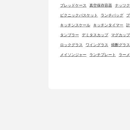
ブレッドケース
真空保存容器
ナッツク
ピクニックバスケット
ランチバッグ
プ
キッチンスケール
キッチンタイマー
計
タンブラー
デミタスカップ
マグカップ
ロックグラス
ワイングラス
焼酎グラス
メイソンジャー
ランチプレート
ラーメ