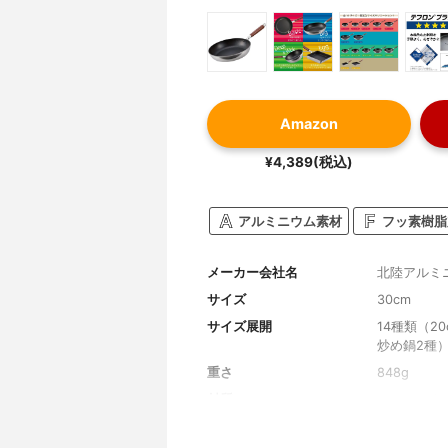
Amazon
¥4,389(税込)
アルミニウム素材
フッ素樹脂
メーカー会社名
北陸アルミ
サイズ
30cm
サイズ展開
14種類（20c
炒め鍋2種
重さ
848g
材質
アルミニウ
取っ手素材
天然木