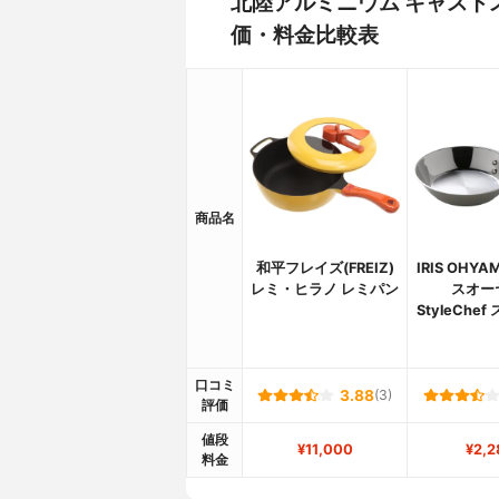
北陸アルミニウム キャスト
価・料金比較表
商品名
和平フレイズ(FREIZ)
IRIS OHY
レミ・ヒラノ レミパン
スオー
StyleChe
口コミ
3.88
(3)
評価
値段
¥11,000
¥2,2
料金