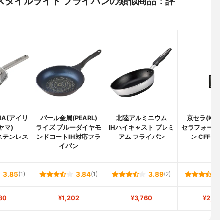
スタイルライト フライパンの類似商品：評
AMA(アイリ
パール金属(PEARL)
北陸アルミニウム
京セラ(KYO
ヤマ)
ライズ ブルーダイヤモ
IHハイキャスト プレミ
セラフォート
f ステンレス
ンドコートIH対応フラ
アム フライパン
ン CFF-E
イパン
3.85
(1)
3.84
(1)
3.89
(2)
80
¥1,202
¥3,760
¥2,4