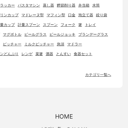
ラッカー
パスタマシン
蒸し器
鰹節削り器
弁当箱
水筒
リンカップ
マドレーヌ型
マフィン型
口金
泡立て器
絞り袋
量カップ
計量スプーン
スプーン
フォーク
箸
トレイ
マグボトル
ビールグラス
ビールジョッキ
ブランデーグラス
ピッチャー
ミルクピッチャー
急須
マドラー
ンどんぶり
レンゲ
菜箸
酒器
とんすい
食器セット
カテゴリ一覧へ
HOME