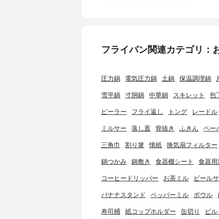
フライパン関連カテゴリ：
圧力鍋
電気圧力鍋
土鍋
保温調理鍋
雪平鍋
寸胴鍋
中華鍋
スキレット
包
ピーラー
フライ返し
トング
レードル
ミルサー
落し蓋
骨抜き
ふきん
ペー
三角巾
割り箸
懐紙
換気扇フィルター
鍋つかみ
鍋敷き
食器棚シート
食器用
コーヒードリッパー
お茶ミル
ビールサ
バナナスタンド
ペッパーミル
ボウル
寿司桶
紙コップホルダー
缶切り
ビル