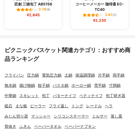
匠創 三徳包丁 AB5156
コーヒーメーカー 珈琲通 EC-
TC40
3.74
(8)
¥2,845
3.61
(2)
¥2,230
ピクニックバスケット関連カテゴリ：おすすめ商
品ランキング
フライパン
圧力鍋
電気圧力鍋
土鍋
保温調理鍋
片手鍋
両手鍋
無水鍋
揚げ物鍋
餃子鍋
パスタ鍋
ホーロー鍋
雪平鍋
寸胴鍋
中華鍋
スキレット
包丁
バターナイフ
ペティナイフ
包丁研ぎ器
砥石
まな板
ピーラー
フライ返し
トング
レードル
ヘラ
みじん切り器
マッシャー
シリコンスチーマー
ミルサー
落し蓋
骨抜き
ふきん
ペーパータオル
ペーパーナプキン