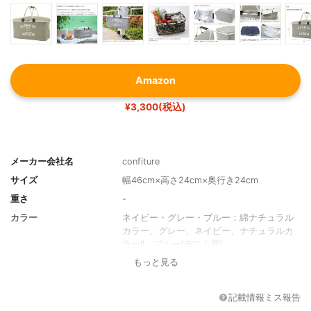
Amazon
¥3,300(税込)
メーカー会社名
confiture
サイズ
幅46cm×高さ24cm×奥行き24cm
重さ
-
カラー
ネイビー・グレー・ブルー：綿ナチュラル
カラー、グレー、ネイビー、ナチュラルカ
ラーII、ブルー(デニム調)
もっと見る
本体の素材
ポリエステル内側銀面シート加工
ハンドル
倒せる
記載情報ミス報告
保冷機能
有