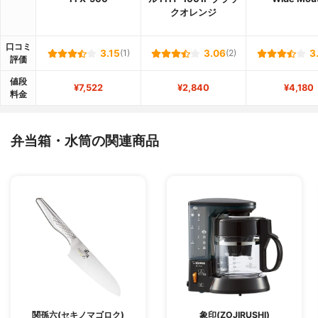
クオレンジ
口コミ
3.15
(1)
3.06
(2)
3
評価
値段
¥7,522
¥2,840
¥4,180
料金
弁当箱・水筒の関連商品
関孫六(セキノマゴロク)
象印(ZOJIRUSHI)