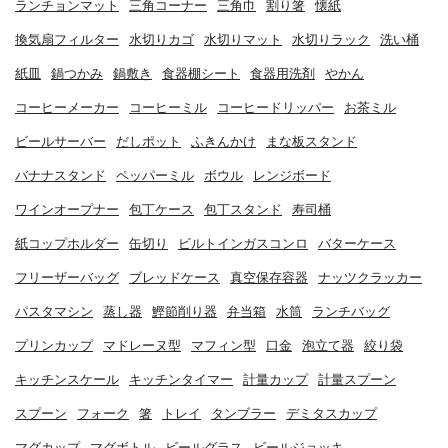
ランチョンマット
三角コーナー
三角巾
割り箸
懐紙
換気扇フィルター
水切りカゴ
水切りマット
水切りラック
洗い桶
紙皿
鍋つかみ
鍋敷き
食器棚シート
食器用洗剤
やかん
コーヒーメーカー
コーヒーミル
コーヒードリッパー
お茶ミル
ビールサーバー
だしポット
ふきんかけ
まな板スタンド
バナナスタンド
ペッパーミル
ボウル
レンジボード
ワインオープナー
包丁ケース
包丁スタンド
寿司桶
紙コップホルダー
缶切り
ビルトインガスコンロ
バターケース
フリーザーバッグ
ブレッドケース
真空保存容器
ナッツクラッカー
パスタマシン
蒸し器
鰹節削り器
弁当箱
水筒
ランチバッグ
プリンカップ
マドレーヌ型
マフィン型
口金
泡立て器
絞り袋
キッチンスケール
キッチンタイマー
計量カップ
計量スプーン
スプーン
フォーク
箸
トレイ
タンブラー
デミタスカップ
マグカップ
マグボトル
ビールグラス
ビールジョッキ