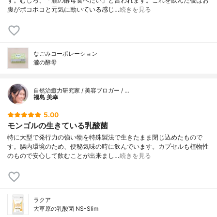
す。むしろ、「瀧の酵母食べたい」と言われます。これを飲んだ後はお
腹がポコポコと元気に動いている感じ…
続きを見る
なごみコーポレーション
瀧の酵母
自然治癒力研究家 / 美容ブロガー / …
福島 美幸
5.00
モンゴルの生きている乳酸菌
特に大型で発行力の強い物を特殊製法で生きたまま閉じ込めたもので
す。腸内環境のため、便秘気味の時に飲んでいます。カプセルも植物性
のもので安心して飲むことが出来まし…
続きを見る
ラクア
大草原の乳酸菌 NS-Slim