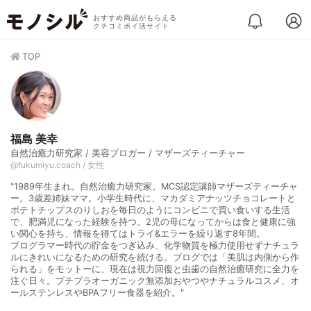
おすすめ商品がもらえる
クチコミポイ活サイト
TOP
福島 美幸
自然治癒力研究家 / 美容ブロガー / マザーズティーチャー
@fukumiyu.coach / 女性
"1989年生まれ。自然治癒力研究家。MCS認定講師マザーズティーチャ
ー。3歳差姉妹ママ。小学生時代に、マカダミアナッツチョコレートと
ポテトチップスのりしおを毎日のようにコンビニで買い食いする生活
で、肥満児になった経験を持つ。2児の母になってからは食と健康に強
い関心を持ち、情報を得てはトライ&エラーを繰り返す8年間。
プログラマー時代の貯金をつぎ込み、化学物質を極力使用せずナチュラ
ルにきれいになるための研究を続ける。ブログでは「美肌は内側から作
られる」をモットーに、現在は視力回復と虫歯の自然治癒研究に全力を
注ぐ日々。プチプラオーガニック無添加おやつやナチュラルコスメ、オ
ールステンレスやBPAフリー食器を紹介。"