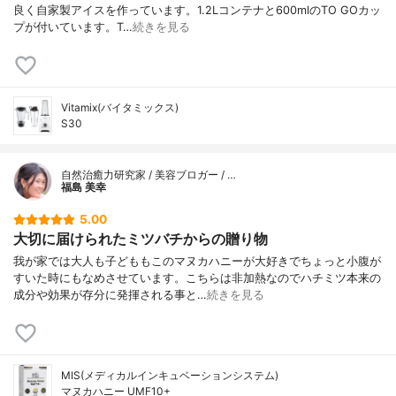
良く自家製アイスを作っています。1.2Lコンテナと600mlのTO GOカッ
プが付いています。T…
続きを見る
Vitamix(バイタミックス)
S30
自然治癒力研究家 / 美容ブロガー / …
福島 美幸
5.00
大切に届けられたミツバチからの贈り物
我が家では大人も子どももこのマヌカハニーが大好きでちょっと小腹が
すいた時にもなめさせています。こちらは非加熱なのでハチミツ本来の
成分や効果が存分に発揮される事と…
続きを見る
MIS(メディカルインキュベーションシステム)
マヌカハニー UMF10+