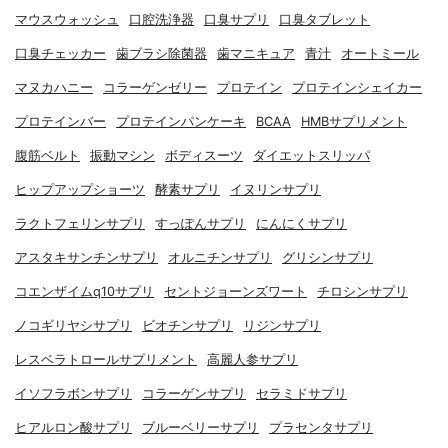
マウスウォッシュ
口腔洗浄器
口臭サプリ
口臭タブレット
口臭チェッカー
歯ブラシ除菌器
歯マニキュア
青汁
オートミール
マヌカハニー
コラーゲンゼリー
プロテイン
プロテインシェイカー
プロテインバー
プロテインパンケーキ
BCAA
HMBサプリメント
腹筋ベルト
振動マシン
ボディスーツ
ダイエットスリッパ
ヒップアップショーツ
酵素サプリ
イヌリンサプリ
ラクトフェリンサプリ
すっぽんサプリ
にんにくサプリ
アスタキサンチンサプリ
オルニチンサプリ
グリシンサプリ
コエンザイムq10サプリ
セントジョーンズワート
チロシンサプリ
ノコギリヤシサプリ
ビオチンサプリ
リジンサプリ
レスベラトロールサプリメント
高麗人参サプリ
イソフラボンサプリ
コラーゲンサプリ
セラミドサプリ
ヒアルロン酸サプリ
ブルーベリーサプリ
プラセンタサプリ