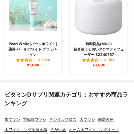
Pearl White(パールホワイト)
無印良品(MUJI)
薬用 パールホワイト プロ シャ
超音波うるおいアロマディフュ
イン
ーザー 82240757
3.92
3.15
(3)
(3)
¥1,648
¥6,890
ビタミンDサプリ関連カテゴリ：おすすめ商品ラ
ンキング
歯ブラシ
電動歯ブラシ
デンタルフロス
舌ブラシ
歯磨き粉
ホワイトニング歯磨き粉
うがい薬
ホームホワイトニングキット