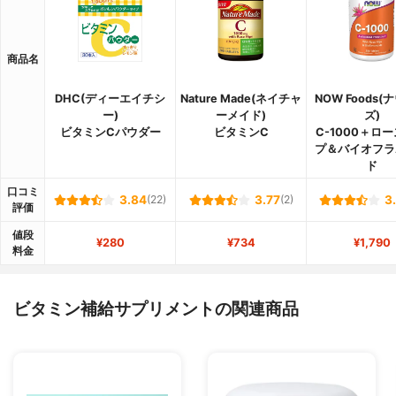
商品名
DHC(ディーエイチシ
Nature Made(ネイチャ
NOW Foods
ー)
ーメイド)
ズ)
ビタミンCパウダー
ビタミンC
C-1000＋ロ
プ＆バイオフラ
ド
口コミ
3.84
(22)
3.77
(2)
3
評価
値段
¥280
¥734
¥1,790
料金
ビタミン補給サプリメントの関連商品