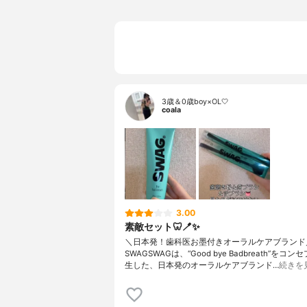
3歳＆0歳boy×OL🤍
coala
3.00
素敵セット🦷🪥✨
＼日本発！歯科医お墨付きオーラルケアブランド／
SWAGSWAGは、“Good bye Badbreath”をコ
生した、日本発のオーラルケアブランド…
続きを