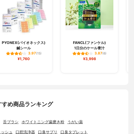
PYONEX(パイオネックス)
FANCL(ファンケル)
鍼シール
1日分のケール青汁
3.97
3.87
(15)
(6)
¥1,760
¥3,998
すすめ商品ランキング
舌ブラシ
ホワイトニング歯磨き粉
うがい薬
ォッシュ
口腔洗浄器
口臭サプリ
口臭タブレット