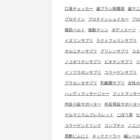
口臭チェッカー
歯ブラシ除菌器
歯マニ
プロテイン
プロテインシェイカー
プロ
腹筋ベルト
振動マシン
ボディスーツ
イヌリンサプリ
ラクトフェリンサプリ
オルニチンサプリ
グリシンサプリ
コエ
ノコギリヤシサプリ
ビオチンサプリ
リ
イソフラボンサプリ
コラーゲンサプリ
プラセンタサプリ
乳酸菌サプリ
女性ホ
ハンディマッサージャー
フットマッサ
内反小趾サポーター
外反母趾サポータ
ゲルマニウムブレスレット
ごぼう茶
な
コラーゲンドリンク
コンブチャ
ノニジ
黒酢にんにく
ネッククーラー
鍼シール