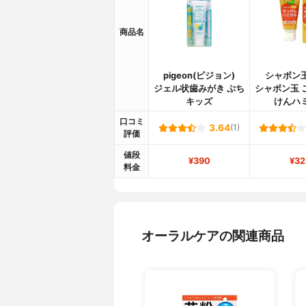
商品名
pigeon(ピジョン)
シャボン
ジェル状歯みがき ぷち
シャボン玉 
キッズ
けんハ
口コミ
3.64
(1)
評価
値段
¥390
¥32
料金
オーラルケアの関連商品