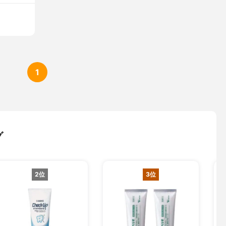
1
グ
2位
3位