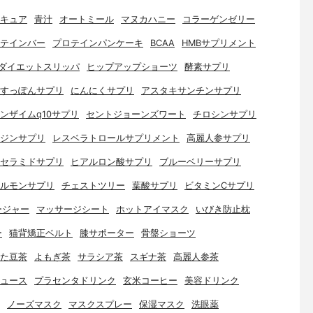
キュア
青汁
オートミール
マヌカハニー
コラーゲンゼリー
テインバー
プロテインパンケーキ
BCAA
HMBサプリメント
ダイエットスリッパ
ヒップアップショーツ
酵素サプリ
すっぽんサプリ
にんにくサプリ
アスタキサンチンサプリ
ンザイムq10サプリ
セントジョーンズワート
チロシンサプリ
ジンサプリ
レスベラトロールサプリメント
高麗人参サプリ
セラミドサプリ
ヒアルロン酸サプリ
ブルーベリーサプリ
ルモンサプリ
チェストツリー
葉酸サプリ
ビタミンCサプリ
ージャー
マッサージシート
ホットアイマスク
いびき防止枕
ー
猫背矯正ベルト
膝サポーター
骨盤ショーツ
た豆茶
よもぎ茶
サラシア茶
スギナ茶
高麗人参茶
ュース
プラセンタドリンク
玄米コーヒー
美容ドリンク
ノーズマスク
マスクスプレー
保湿マスク
洗眼薬