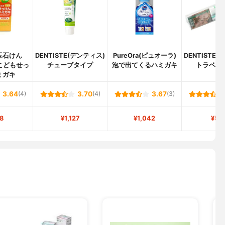
玉石けん
DENTISTE(デンティス)
PureOra(ピュオーラ)
DENTISTE
こどもせっ
チューブタイプ
泡で出てくるハミガキ
トラベル
ミガキ
3.64
(4)
3.70
(4)
3.67
(3)
8
¥1,127
¥1,042
¥50