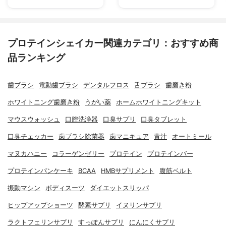
プロテインシェイカー関連カテゴリ：おすすめ商
品ランキング
歯ブラシ
電動歯ブラシ
デンタルフロス
舌ブラシ
歯磨き粉
ホワイトニング歯磨き粉
うがい薬
ホームホワイトニングキット
マウスウォッシュ
口腔洗浄器
口臭サプリ
口臭タブレット
口臭チェッカー
歯ブラシ除菌器
歯マニキュア
青汁
オートミール
マヌカハニー
コラーゲンゼリー
プロテイン
プロテインバー
プロテインパンケーキ
BCAA
HMBサプリメント
腹筋ベルト
振動マシン
ボディスーツ
ダイエットスリッパ
ヒップアップショーツ
酵素サプリ
イヌリンサプリ
ラクトフェリンサプリ
すっぽんサプリ
にんにくサプリ