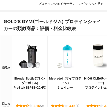
プロテインシェイカーランキングをもっと見る
GOLD'S GYM(ゴールドジム) プロテインシェイ
カーの類似商品：評価・料金比較表
商品名
BlenderBottle(ブレン
Myprotein(マイプロテ
HIGH CLEAR
ダーボトル)
イン)
アー)
ProStak BBPSE-22-FC
シェイカー
プロテインシェ
口コミ
3.15
(2)
3.15
(3)
3