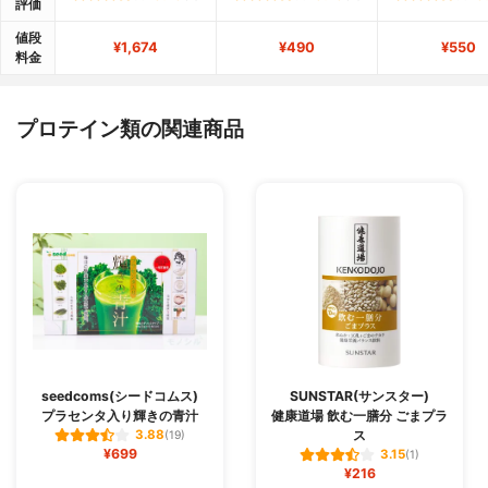
評価
値段
¥1,674
¥490
¥550
料金
プロテイン類の関連商品
seedcoms(シードコムス)
SUNSTAR(サンスター)
プラセンタ入り輝きの青汁
健康道場 飲む一膳分 ごまプラ
ス
3.88
(19)
¥699
3.15
(1)
¥216