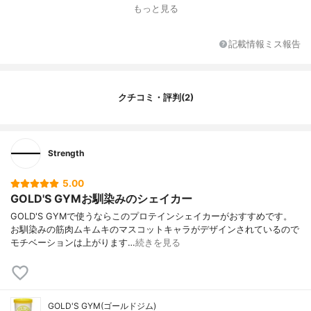
目盛りの刻み（ml）
50
もっと見る
飲み口
広口タイプ
カラー展開
イエロー
記載情報ミス報告
その他の特徴
-
クチコミ・評判(2)
Strength
5.00
GOLD'S GYMお馴染みのシェイカー
GOLD'S GYMで使うならこのプロテインシェイカーがおすすめです。
お馴染みの筋肉ムキムキのマスコットキャラがデザインされているので
モチベーションは上がります…
続きを見る
GOLD'S GYM(ゴールドジム)