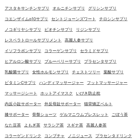
アスタキサンチンサプリ
オルニチンサプリ
グリシンサプリ
コエンザイムq10サプリ
セントジョーンズワート
チロシンサプリ
ノコギリヤシサプリ
ビオチンサプリ
リジンサプリ
レスベラトロールサプリメント
高麗人参サプリ
イソフラボンサプリ
コラーゲンサプリ
セラミドサプリ
ヒアルロン酸サプリ
ブルーベリーサプリ
プラセンタサプリ
乳酸菌サプリ
女性ホルモンサプリ
チェストツリー
葉酸サプリ
ビタミンCサプリ
ハンディマッサージャー
フットマッサージャー
マッサージシート
ホットアイマスク
いびき防止枕
内反小趾サポーター
外反母趾サポーター
猫背矯正ベルト
膝サポーター
骨盤ショーツ
ゲルマニウムブレスレット
ごぼう茶
なた豆茶
よもぎ茶
サラシア茶
スギナ茶
高麗人参茶
コラーゲンドリンク
コンブチャ
ノニジュース
プラセンタドリンク