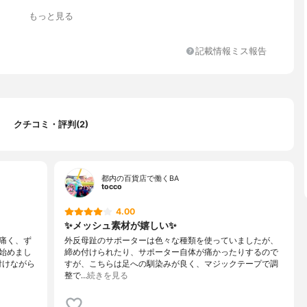
もっと見る
記載情報ミス報告
クチコミ・評判(2)
都内の百貨店で働くBA
tocco
4.00
✨メッシュ素材が嬉しい✨
痛く、ず
外反母趾のサポーターは色々な種類を使っていましたが、
始めまし
締め付けられたり、サポーター自体が痛かったりするので
付けながら
すが、こちらは足への馴染みが良く、マジックテープで調
整で…
続きを見る