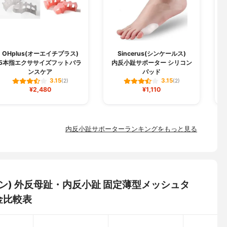
OHplus(オーエイチプラス)
Sincerus(シンケールス)
5本指エクササイズフットバラ
内反小趾サポーター シリコン
ンスケア
パッド
3.15
3.15
(2)
(2)
¥2,480
¥1,110
内反小趾サポーターランキングをもっと見る
セイン) 外反母趾・内反小趾 固定薄型メッシュタ
金比較表