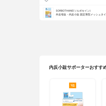
SORBOTHANE(ソルボセイン)
外反母趾・内反小趾 固定薄型メッシュタ
内反小趾サポーターおすす
1位