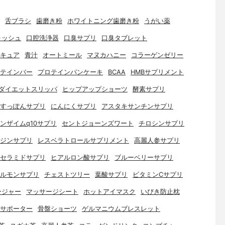
舌ブラシ
歯磨き粉
ホワイトニング歯磨き粉
うがい薬
ォッシュ
口腔洗浄器
口臭サプリ
口臭タブレット
キュア
青汁
オートミール
マヌカハニー
コラーゲンゼリー
テインバー
プロテインパンケーキ
BCAA
HMBサプリメント
ダイエットスリッパ
ヒップアップショーツ
酵素サプリ
すっぽんサプリ
にんにくサプリ
アスタキサンチンサプリ
ンザイムq10サプリ
セントジョーンズワート
チロシンサプリ
ジンサプリ
レスベラトロールサプリメント
高麗人参サプリ
セラミドサプリ
ヒアルロン酸サプリ
ブルーベリーサプリ
ルモンサプリ
チェストツリー
葉酸サプリ
ビタミンCサプリ
ージャー
マッサージシート
ホットアイマスク
いびき防止枕
サポーター
骨盤ショーツ
ゲルマニウムブレスレット