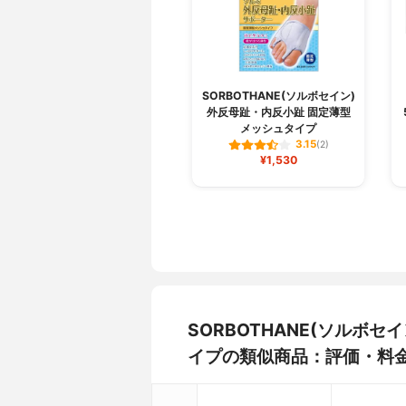
SORBOTHANE(ソルボセイン)
外反母趾・内反小趾 固定薄型
メッシュタイプ
3.15
(2)
¥1,530
SORBOTHANE(ソルボ
イプの類似商品：評価・料