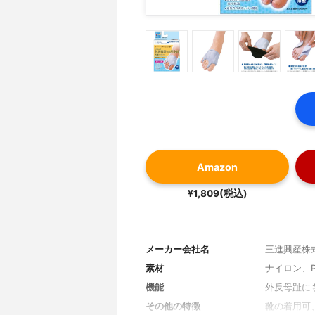
Amazon
¥1,809(税込)
メーカー会社名
三進興産株
素材
ナイロン、P
機能
外反母趾に
その他の特徴
靴の着用可