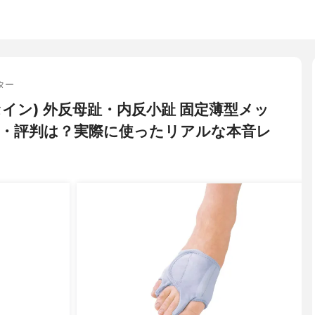
ター
ボセイン) 外反母趾・内反小趾 固定薄型メッ
・評判は？実際に使ったリアルな本音レ