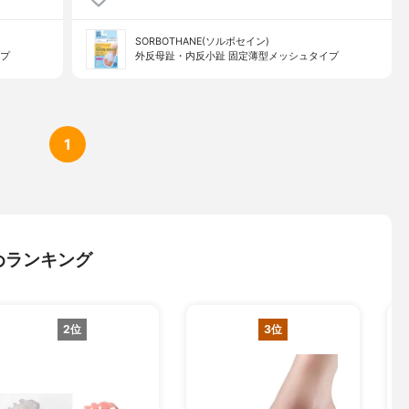
SORBOTHANE(ソルボセイン)
イプ
外反母趾・内反小趾 固定薄型メッシュタイプ
1
めランキング
2位
3位