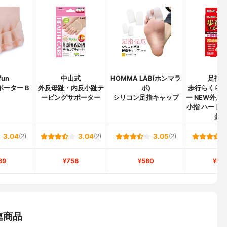
fun
中山式
HOMMA LAB(ホンマラ
足指
ポーター B
外反母趾・内反小趾テ
ボ)
歩行らくら
ーピングサポーター
シリコン足指キャップ
ー NEW外反
小指 ハードタ
兼
3.04
(2)
3.04
(2)
3.05
(2)
69
¥758
¥580
¥96
連商品