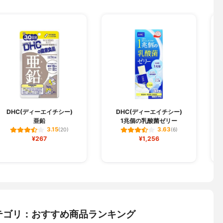
DHC(ディーエイチシー)
DHC(ディーエイチシー)
亜鉛
1兆個の乳酸菌ゼリー
3.15
3.63
(20)
(6)
¥267
¥1,256
テゴリ：おすすめ商品ランキング