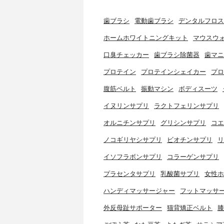
歯ブラシ
電動歯ブラシ
デンタルフロス
ホームホワイトニングキット
マウスウ
口臭チェッカー
歯ブラシ除菌器
歯マニ
プロテイン
プロテインシェイカー
プロ
腹筋ベルト
振動マシン
ボディスーツ
イヌリンサプリ
ラクトフェリンサプリ
オルニチンサプリ
グリシンサプリ
コエ
ノコギリヤシサプリ
ビオチンサプリ
リ
イソフラボンサプリ
コラーゲンサプリ
プラセンタサプリ
乳酸菌サプリ
女性ホ
ハンディマッサージャー
フットマッサ
外反母趾サポーター
猫背矯正ベルト
膝