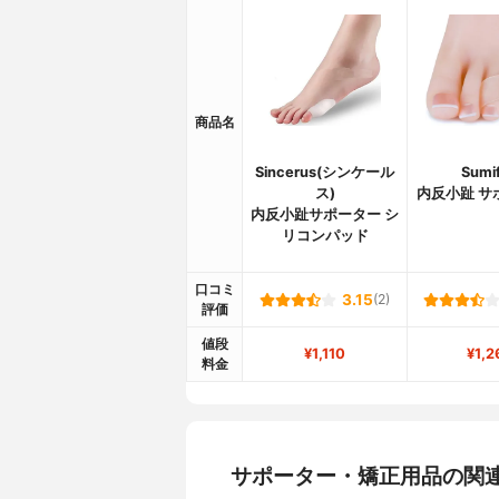
商品名
Sincerus(シンケール
Sumi
ス)
内反小趾 サ
内反小趾サポーター シ
リコンパッド
口コミ
3.15
(2)
評価
値段
¥1,110
¥1,2
料金
サポーター・矯正用品の関