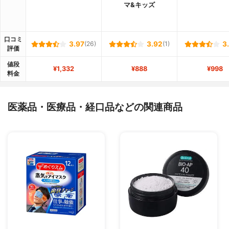
マ&キッズ
口コミ
3.97
(26)
3.92
(1)
3
評価
値段
¥1,332
¥888
¥998
料金
医薬品・医療品・経口品などの関連商品