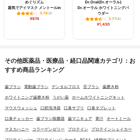
めぐりズム
Dr.Oral(Dr.オーラル)
蒸気でアイマスク メントールin
Dr.オーラル ホワイトニングパ
ウダー
3.74
(3)
¥874
3.77
(4)
¥1,430
その他医薬品・医療品・経口品関連カテゴリ：お
すすめ商品ランキング
歯ブラシ
電動歯ブラシ
デンタルフロス
舌ブラシ
歯磨き粉
ホワイトニング歯磨き粉
うがい薬
ホームホワイトニングキット
マウスウォッシュ
口腔洗浄器
口臭サプリ
口臭タブレット
口臭チェッカー
歯ブラシ除菌器
歯マニキュア
青汁
オートミール
マヌカハニー
コラーゲンゼリー
プロテイン
プロテインシェイカー
プロテインバー
プロテインパンケーキ
BCAA
HMBサプリメント