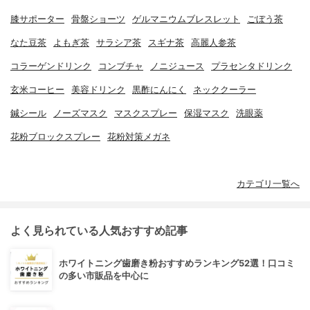
膝サポーター
骨盤ショーツ
ゲルマニウムブレスレット
ごぼう茶
なた豆茶
よもぎ茶
サラシア茶
スギナ茶
高麗人参茶
コラーゲンドリンク
コンブチャ
ノニジュース
プラセンタドリンク
玄米コーヒー
美容ドリンク
黒酢にんにく
ネッククーラー
鍼シール
ノーズマスク
マスクスプレー
保湿マスク
洗眼薬
花粉ブロックスプレー
花粉対策メガネ
カテゴリ一覧へ
よく見られている人気おすすめ記事
ホワイトニング歯磨き粉おすすめランキング52選！口コミ
の多い市販品を中心に