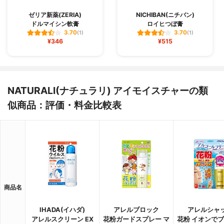
ゼリア新薬(ZERIA)
NICHIBAN(ニチバン)
ドルマイシン軟膏
ロイヒつぼ膏
3.70
3.70
(1)
(1)
¥346
¥515
NATURALI(ナチュラリ) アイモイスチャーの類
似商品：評価・料金比較表
商品名
IHADA(イハダ)
アレルブロック
アレルシャ
アレルスクリーン EX
花粉ガードスプレー マ
花粉 イオンで