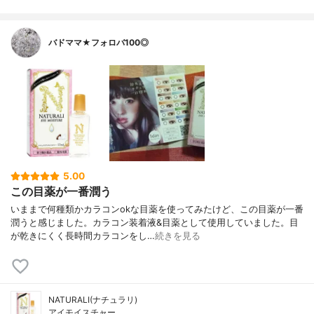
バドママ★フォロバ100◎
5.00
この目薬が一番潤う
いままで何種類かカラコンokな目薬を使ってみたけど、この目薬が一番
潤うと感じました。カラコン装着液&目薬として使用していました。目
が乾きにくく長時間カラコンをし…
続きを見る
NATURALI(ナチュラリ)
アイモイスチャー