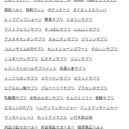
腹筋ベルト
振動マシン
ボディスーツ
ダイエットスリッパ
ヒップアップショーツ
酵素サプリ
イヌリンサプリ
ラクトフェリンサプリ
すっぽんサプリ
にんにくサプリ
アスタキサンチンサプリ
オルニチンサプリ
グリシンサプリ
コエンザイムq10サプリ
セントジョーンズワート
チロシンサプリ
ノコギリヤシサプリ
ビオチンサプリ
リジンサプリ
レスベラトロールサプリメント
高麗人参サプリ
イソフラボンサプリ
コラーゲンサプリ
セラミドサプリ
ヒアルロン酸サプリ
ブルーベリーサプリ
プラセンタサプリ
乳酸菌サプリ
女性ホルモンサプリ
チェストツリー
葉酸サプリ
ビタミンCサプリ
ハンディマッサージャー
フットマッサージャー
マッサージシート
ホットアイマスク
いびき防止枕
内反小趾サポーター
外反母趾サポーター
猫背矯正ベルト