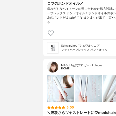
コフのボンドオイル／
痛みがちなハイトーンの髪に合わせた処方設計の
ープレックス ボンドオイル！ボンドオイルのボン
あのボンドだよね(๑° ꒳ °๑)まとまりが出て、束や
る
Schwarzkopf(シュワルツコフ)
ファイバープレックス ボンドオイル
MAQUIA公式ブロガー・Lulucos…
DOME
5.00
＼速攻さらツヤストレートに♡modshai