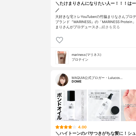
＼たけまりさんになりたい人ー！！！はーい🙋
／
大好きな宅トレYouTuberの竹脇まりなさんプロ
ブランド『MARINESS』の「MARINESS Protei
まりさんがプロデュースさ…
続きを見る
mariness(マリネス)
プロテイン
MAQUIA公式ブロガー・Lulucos…
DOME
4.00
＼ハイトーンのパサつきがちな髪に！シュ