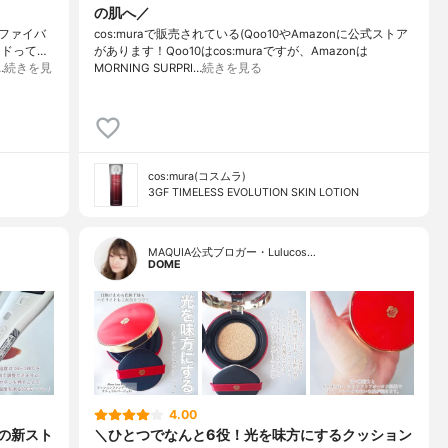
の肌へ／
ファイバ
cos:muraで販売されている(Qoo10やAmazonに公式ストア
ドって…
があります！Qoo10はcos:muraですが、Amazonは
…
続きを見
MORNING SURPRI…
続きを見る
cos:mura(コスムラ)
3GF TIMELESS EVOLUTION SKIN LOTION
MAQUIA公式ブロガー・Lulucos…
DOME
4.00
rの新スト
＼ひとつでなんと6役！光を味方にするクッション