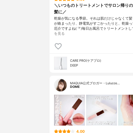
＼いつものトリートメントでサロン帰りの
髪に／
乾燥が気になる季節。それは肌だけじゃなくて髪
が絡まったり、静電気がすごかったりと、乾燥っ
厄介ですよね( ˙³˙)毎日お風呂でトリートメントし
を見る
CARE PRO(ケアプロ)
DEEP
MAQUIA公式ブロガー・Lulucos…
DOME
4.00