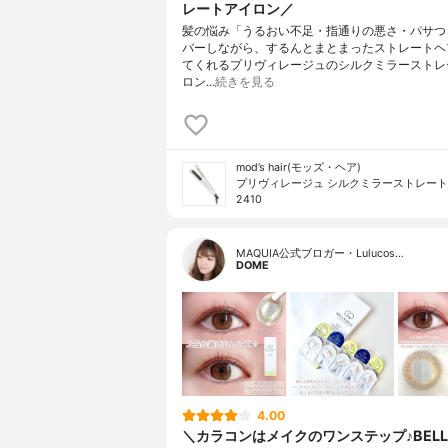
レートアイロン／
髪の悩み「うるおい不足・指通りの悪さ・パサつ
バーしながら、するんとまとまったストレートヘ
てくれるプリヴィレージュのシルクミラーストレ
ロン…
続きを見る
mod’s hair(モッズ・ヘア)
プリヴィレージュ シルクミラーストレート 
2410
MAQUIA公式ブロガー・Lulucos…
DOME
4.00
＼カラコンはメイクのワンステップ♪BELLS