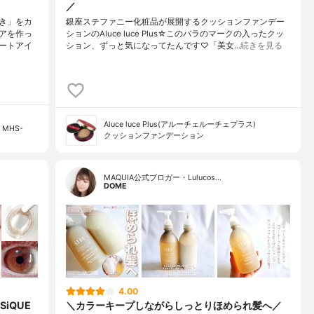
／
き」をカ
銀座ステファニー化粧品が展開するクッションファンデー
アを作っ
ションのAluce luce Plus☆このバラのマークの入ったクッ
ートアイ
ション、ずっと気になってたんです♡「美女…
続きを見る
Aluce luce Plus(アルーチェルーチェプラス)
MHS-
クッションファンデーション
MAQUIA公式ブロガー・Lulucos…
DOME
4.00
iQUE
＼カラーキープしながらしっとりほめられ髪へ／