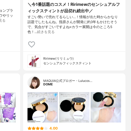
＼今1番話題のコスメ！Ririmewのセンシュアルフ
ィックスティントが品切れ続出中／
ションブラ
ドウやリッ
すごい勢いで売れてるらしい…！情報が出た時からかなり
見る
話題でしたもんね。指原さんが開発に約3年もかけたそう
で、気合がすごいですよね⭐︎カラー展開は今のところ5
色！…
続きを見る
Ririmew(リリミュウ)
センシュアルフィックスティント
MAQUIA公式ブロガー・Lulucos…
DOME
4.00