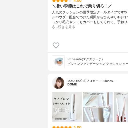
4.00
＼暑い季節はこれで乗り切ろ！／
人気のクッションの夏季限定クールタイプです♡
ルパウダー配合でつけた瞬間からひんやり❄️それ
っかり毛穴やシミもカバーもしてくれて、手触り
さ…
続きを見る
Ex:beaute(エクスボーテ)
ビジョンファンデーション クッション ク
MAQUIA公式ブロガー・Lulucos…
DOME
5.00