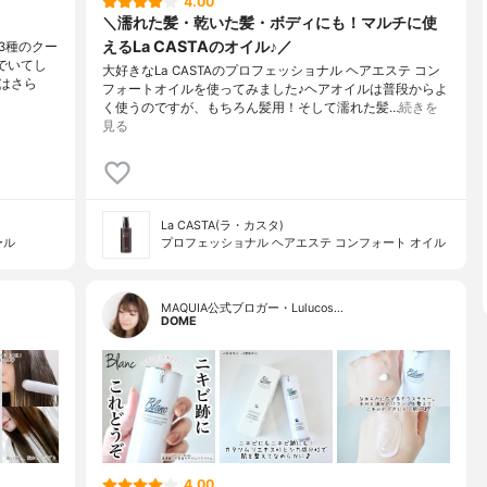
4.00
＼濡れた髪・乾いた髪・ボディにも！マルチに使
えるLa CASTAのオイル♪／
3種のクー
でいてし
大好きなLa CASTAのプロフェッショナル ヘアエステ コン
はさら
フォートオイルを使ってみました♪ヘアオイルは普段からよ
く使うのですが、もちろん髪用！そして濡れた髪…
続きを
見る
La CASTA(ラ・カスタ)
ール
プロフェッショナル ヘアエステ コンフォート オイル
MAQUIA公式ブロガー・Lulucos…
DOME
4.00