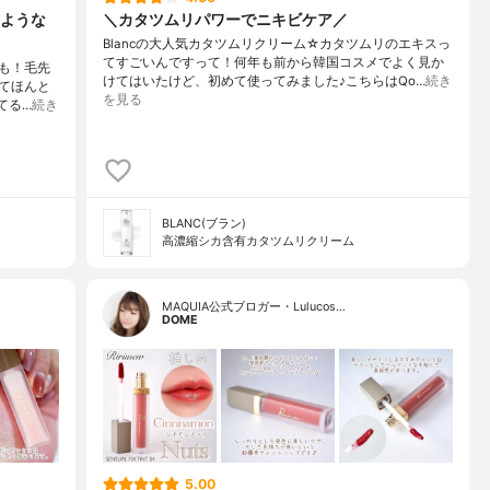
ような
＼カタツムリパワーでニキビケア／
Blancの大人気カタツムリクリーム☆カタツムリのエキスっ
てすごいんですって！何年も前から韓国コスメでよく見か
も！毛先
けてはいたけど、初めて使ってみました♪こちらはQo…
続き
てほんと
を見る
てる…
続き
BLANC(ブラン)
高濃縮シカ含有カタツムリクリーム
MAQUIA公式ブロガー・Lulucos…
DOME
5.00