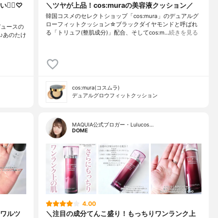
‍♀️♡
＼ツヤが上品！cos:muraの美容液クッション／
韓国コスメのセレクトショップ「cos:mura」のデュアルグ
ローフィットクッション☆ブラックダイヤモンドと呼ばれ
デュースの
る「トリュフ(整肌成分)」配合、そしてcos:m…
続きを見る
n」♪あのたけ
cos:mura(コスムラ)
デュアルグロウフィットクッション
MAQUIA公式ブロガー・Lulucos…
DOME
4.00
ワルツ
＼注目の成分てんこ盛り！もっちりワンランク上