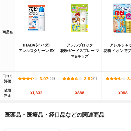
商品名
IHADA(イハダ)
アレルブロック
アレルシャ
アレルスクリーン EX
花粉ガードスプレー マ
花粉 イオンで
マ&キッズ
口コミ
3.97
(26)
3.92
(1)
3
評価
値段
¥1,332
¥888
¥998
料金
医薬品・医療品・経口品などの関連商品