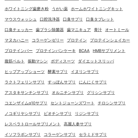
ホワイトニング歯磨き粉
うがい薬
ホームホワイトニングキット
マウスウォッシュ
口腔洗浄器
口臭サプリ
口臭タブレット
口臭チェッカー
歯ブラシ除菌器
歯マニキュア
青汁
オートミール
マヌカハニー
コラーゲンゼリー
プロテイン
プロテインシェイカー
プロテインバー
プロテインパンケーキ
BCAA
HMBサプリメント
腹筋ベルト
振動マシン
ボディスーツ
ダイエットスリッパ
ヒップアップショーツ
酵素サプリ
イヌリンサプリ
ラクトフェリンサプリ
すっぽんサプリ
にんにくサプリ
アスタキサンチンサプリ
オルニチンサプリ
グリシンサプリ
コエンザイムq10サプリ
セントジョーンズワート
チロシンサプリ
ノコギリヤシサプリ
ビオチンサプリ
リジンサプリ
レスベラトロールサプリメント
高麗人参サプリ
イソフラボンサプリ
コラーゲンサプリ
セラミドサプリ