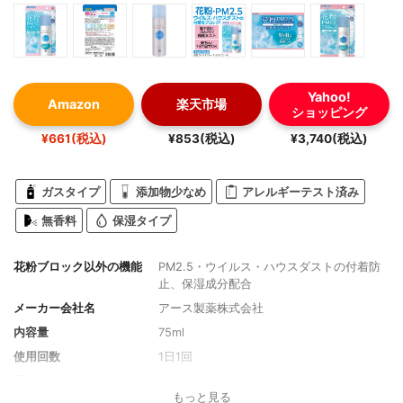
Yahoo!
Amazon
楽天市場
ショッピング
¥661(税込)
¥853(税込)
¥3,740(税込)
ガスタイプ
添加物少なめ
アレルギーテスト済み
無香料
保湿タイプ
花粉ブロック以外の機能
PM2.5・ウイルス・ハウスダストの付着防
止、保湿成分配合
メーカー会社名
アース製薬株式会社
内容量
75ml
使用回数
1日1回
香り
ローズゼラニウムの香り
もっと見る