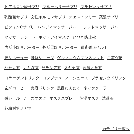
ヒアルロン酸サプリ
ブルーベリーサプリ
プラセンタサプリ
乳酸菌サプリ
女性ホルモンサプリ
チェストツリー
葉酸サプリ
ビタミンCサプリ
ハンディマッサージャー
フットマッサージャー
マッサージシート
ホットアイマスク
いびき防止枕
内反小趾サポーター
外反母趾サポーター
猫背矯正ベルト
膝サポーター
骨盤ショーツ
ゲルマニウムブレスレット
ごぼう茶
なた豆茶
よもぎ茶
サラシア茶
スギナ茶
高麗人参茶
コラーゲンドリンク
コンブチャ
ノニジュース
プラセンタドリンク
玄米コーヒー
美容ドリンク
黒酢にんにく
ネッククーラー
鍼シール
ノーズマスク
マスクスプレー
保湿マスク
洗眼薬
花粉対策メガネ
カテゴリ一覧へ