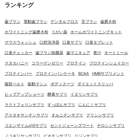
ランキング
歯ブラシ
電動歯ブラシ
デンタルフロス
舌ブラシ
歯磨き粉
ホワイトニング歯磨き粉
うがい薬
ホームホワイトニングキット
マウスウォッシュ
口腔洗浄器
口臭サプリ
口臭タブレット
口臭チェッカー
歯ブラシ除菌器
歯マニキュア
青汁
オートミール
マヌカハニー
コラーゲンゼリー
プロテイン
プロテインシェイカー
プロテインバー
プロテインパンケーキ
BCAA
HMBサプリメント
腹筋ベルト
振動マシン
ボディスーツ
ダイエットスリッパ
ヒップアップショーツ
酵素サプリ
イヌリンサプリ
ラクトフェリンサプリ
すっぽんサプリ
にんにくサプリ
アスタキサンチンサプリ
オルニチンサプリ
グリシンサプリ
コエンザイムq10サプリ
セントジョーンズワート
チロシンサプリ
ノコギリヤシサプリ
ビオチンサプリ
リジンサプリ