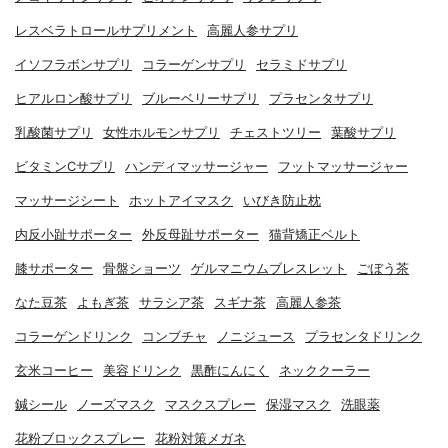
レスベラトロールサプリメント
高麗人参サプリ
イソフラボンサプリ
コラーゲンサプリ
セラミドサプリ
ヒアルロン酸サプリ
ブルーベリーサプリ
プラセンタサプリ
乳酸菌サプリ
女性ホルモンサプリ
チェストツリー
葉酸サプリ
ビタミンCサプリ
ハンディマッサージャー
フットマッサージャー
マッサージシート
ホットアイマスク
いびき防止枕
内反小趾サポーター
外反母趾サポーター
猫背矯正ベルト
膝サポーター
骨盤ショーツ
ゲルマニウムブレスレット
ごぼう茶
なた豆茶
よもぎ茶
サラシア茶
スギナ茶
高麗人参茶
コラーゲンドリンク
コンブチャ
ノニジュース
プラセンタドリンク
玄米コーヒー
美容ドリンク
黒酢にんにく
ネッククーラー
鍼シール
ノーズマスク
マスクスプレー
保湿マスク
洗眼薬
花粉ブロックスプレー
花粉対策メガネ