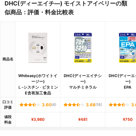
DHC(ディーエイチ―) モイストアイベリーの類
似商品：評価・料金比較表
商品名
Whiteasy(ホワイトイ
DHC(ディーエイチシ
DHC(ディー
ージー)
ー)
ー)
Ｌ-シスチン · ビタミン
マルチミネラル
EPA
E含有加工食品
口コミ
3.60
(4)
3.68
(16)
3.
評価
値段
¥3,980
¥481
¥750
料金