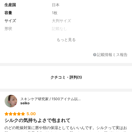
生産国
日本
容量
1枚
サイズ
大判サイズ
形状
記載なし
持続時間
なし
もっと見る
対象
保湿
香り
無香料
記載情報ミス報告
本体素材
シルク、本体：シルク 縁テープ・耳かけゴ
ム：ナイロン、ポリウレタン
クチコミ・評判(1)
スキンケア研究家 / 1500アイテム以…
seiko
5.00
シルクの気持ちよさで包まれて
のどの乾燥対策に唇や頬の保湿としてもいいんです。シルクって実はお