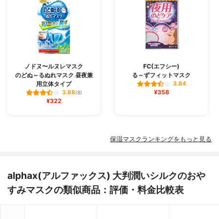
ノドヌ〜ルヌレマスク
FC(エフシー)
のどぬ～るぬれマスク 昼夜兼
る～ずフィットマスク
用立体タイプ
3.84
¥358
3.88
(8)
¥322
保湿マスクランキングをもっと見る
alphax(アルファックス) 大判潤いシルクのおや
すみマスクの類似商品：評価・料金比較表