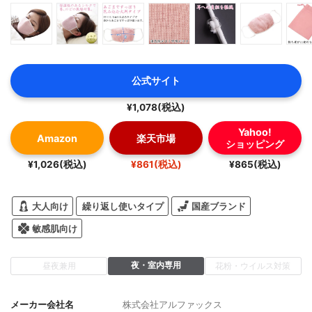
公式サイト
¥1,078(税込)
Yahoo!
Amazon
楽天市場
ショッピング
¥1,026(税込)
¥861(税込)
¥865(税込)
大人向け
繰り返し使いタイプ
国産ブランド
敏感肌向け
夜・室内専用
昼夜兼用
花粉・ウイルス対策
メーカー会社名
株式会社アルファックス