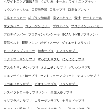
ホワイトニング歯磨き粉
うがい薬
ホームホワイトニングキット
マウスウォッシュ
口腔洗浄器
口臭サプリ
口臭タブレット
口臭チェッカー
歯ブラシ除菌器
歯マニキュア
青汁
オートミール
マヌカハニー
コラーゲンゼリー
プロテイン
プロテインシェイカー
プロテインバー
プロテインパンケーキ
BCAA
HMBサプリメント
腹筋ベルト
振動マシン
ボディスーツ
ダイエットスリッパ
ヒップアップショーツ
酵素サプリ
イヌリンサプリ
ラクトフェリンサプリ
すっぽんサプリ
にんにくサプリ
アスタキサンチンサプリ
オルニチンサプリ
グリシンサプリ
コエンザイムq10サプリ
セントジョーンズワート
チロシンサプリ
ノコギリヤシサプリ
ビオチンサプリ
リジンサプリ
レスベラトロールサプリメント
高麗人参サプリ
イソフラボンサプリ
コラーゲンサプリ
セラミドサプリ
ヒアルロン酸サプリ
ブルーベリーサプリ
プラセンタサプリ