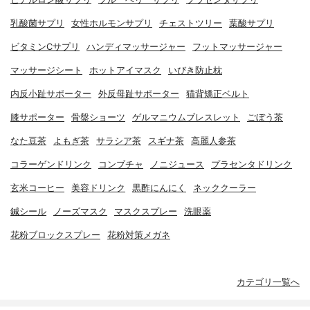
乳酸菌サプリ
女性ホルモンサプリ
チェストツリー
葉酸サプリ
ビタミンCサプリ
ハンディマッサージャー
フットマッサージャー
マッサージシート
ホットアイマスク
いびき防止枕
内反小趾サポーター
外反母趾サポーター
猫背矯正ベルト
膝サポーター
骨盤ショーツ
ゲルマニウムブレスレット
ごぼう茶
なた豆茶
よもぎ茶
サラシア茶
スギナ茶
高麗人参茶
コラーゲンドリンク
コンブチャ
ノニジュース
プラセンタドリンク
玄米コーヒー
美容ドリンク
黒酢にんにく
ネッククーラー
鍼シール
ノーズマスク
マスクスプレー
洗眼薬
花粉ブロックスプレー
花粉対策メガネ
カテゴリ一覧へ