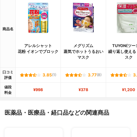
商品名
アレルシャット
メグリズム
TUYON(ツー
花粉 イオンでブロック
蒸気でホットうるおい
繰り返し使える
マスク
スク
口コミ
3.85
(1)
3.77
(8)
3
評価
値段
¥998
¥378
¥1,200
料金
医薬品・医療品・経口品などの関連商品