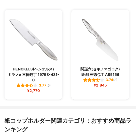
HENCKELS(ヘンケルス)
関孫六(セキノマゴロク)
ミラノα 三徳包丁 19758-481-
匠創 三徳包丁 AB5156
0
3.74
(8)
¥2,845
3.77
(6)
¥2,770
紙コップホルダー関連カテゴリ：おすすめ商品ラ
ンキング