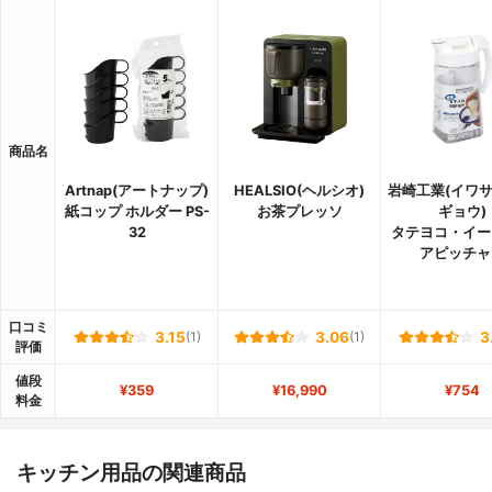
商品名
Artnap(アートナップ)
HEALSIO(ヘルシオ)
岩崎工業(イワ
紙コップ ホルダー PS-
お茶プレッソ
ギョウ)
32
タテヨコ・イー
アピッチャ
口コミ
3.15
(1)
3.06
(1)
3
評価
値段
¥359
¥16,990
¥754
料金
キッチン用品の関連商品