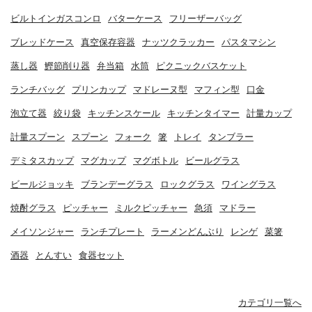
ビルトインガスコンロ
バターケース
フリーザーバッグ
ブレッドケース
真空保存容器
ナッツクラッカー
パスタマシン
蒸し器
鰹節削り器
弁当箱
水筒
ピクニックバスケット
ランチバッグ
プリンカップ
マドレーヌ型
マフィン型
口金
泡立て器
絞り袋
キッチンスケール
キッチンタイマー
計量カップ
計量スプーン
スプーン
フォーク
箸
トレイ
タンブラー
デミタスカップ
マグカップ
マグボトル
ビールグラス
ビールジョッキ
ブランデーグラス
ロックグラス
ワイングラス
焼酎グラス
ピッチャー
ミルクピッチャー
急須
マドラー
メイソンジャー
ランチプレート
ラーメンどんぶり
レンゲ
菜箸
酒器
とんすい
食器セット
カテゴリ一覧へ