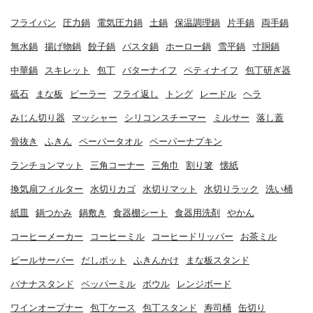
フライパン
圧力鍋
電気圧力鍋
土鍋
保温調理鍋
片手鍋
両手鍋
無水鍋
揚げ物鍋
餃子鍋
パスタ鍋
ホーロー鍋
雪平鍋
寸胴鍋
中華鍋
スキレット
包丁
バターナイフ
ペティナイフ
包丁研ぎ器
砥石
まな板
ピーラー
フライ返し
トング
レードル
ヘラ
みじん切り器
マッシャー
シリコンスチーマー
ミルサー
落し蓋
骨抜き
ふきん
ペーパータオル
ペーパーナプキン
ランチョンマット
三角コーナー
三角巾
割り箸
懐紙
換気扇フィルター
水切りカゴ
水切りマット
水切りラック
洗い桶
紙皿
鍋つかみ
鍋敷き
食器棚シート
食器用洗剤
やかん
コーヒーメーカー
コーヒーミル
コーヒードリッパー
お茶ミル
ビールサーバー
だしポット
ふきんかけ
まな板スタンド
バナナスタンド
ペッパーミル
ボウル
レンジボード
ワインオープナー
包丁ケース
包丁スタンド
寿司桶
缶切り