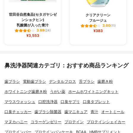
世田谷自然食品(セタガヤシゼ
クリアクリーン
ンショクヒン)
フルージュ
乳酸菌が入った青汁
3.60
(11)
3.88
(24)
¥383
¥3,553
鼻洗浄器関連カテゴリ：おすすめ商品ランキング
歯ブラシ
電動歯ブラシ
デンタルフロス
舌ブラシ
歯磨き粉
ホワイトニング歯磨き粉
うがい薬
ホームホワイトニングキット
マウスウォッシュ
口腔洗浄器
口臭サプリ
口臭タブレット
口臭チェッカー
歯ブラシ除菌器
歯マニキュア
青汁
オートミール
マヌカハニー
コラーゲンゼリー
プロテイン
プロテインシェイカー
プロテインバー
プロテインパンケーキ
BCAA
HMBサプリメント