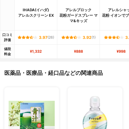
IHADA(イハダ)
アレルブロック
アレルシャ
アレルスクリーン EX
花粉ガードスプレー マ
花粉 イオンで
マ&キッズ
口コミ
3.97
(26)
3.92
(1)
3
評価
値段
¥1,332
¥888
¥998
料金
医薬品・医療品・経口品などの関連商品