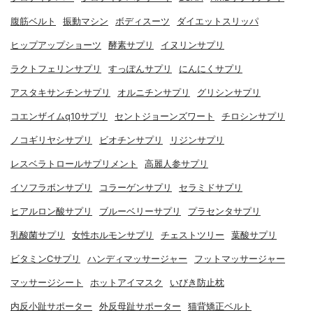
腹筋ベルト
振動マシン
ボディスーツ
ダイエットスリッパ
ヒップアップショーツ
酵素サプリ
イヌリンサプリ
ラクトフェリンサプリ
すっぽんサプリ
にんにくサプリ
アスタキサンチンサプリ
オルニチンサプリ
グリシンサプリ
コエンザイムq10サプリ
セントジョーンズワート
チロシンサプリ
ノコギリヤシサプリ
ビオチンサプリ
リジンサプリ
レスベラトロールサプリメント
高麗人参サプリ
イソフラボンサプリ
コラーゲンサプリ
セラミドサプリ
ヒアルロン酸サプリ
ブルーベリーサプリ
プラセンタサプリ
乳酸菌サプリ
女性ホルモンサプリ
チェストツリー
葉酸サプリ
ビタミンCサプリ
ハンディマッサージャー
フットマッサージャー
マッサージシート
ホットアイマスク
いびき防止枕
内反小趾サポーター
外反母趾サポーター
猫背矯正ベルト