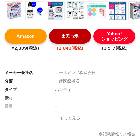
Yahoo!
Amazon
楽天市場
ショッピング
¥2,309(税込)
¥2,040(税込)
¥3,517(税込)
メーカー会社名
ニールメッド株式会社
分類
一般医療機器
タイプ
ハンディ
素材
-
重量
-
容量
240ml
もっと見る
成分
生理食塩水
記載情報ミス報告