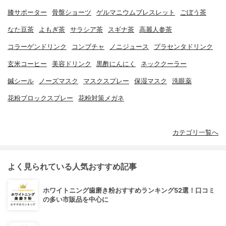
膝サポーター
骨盤ショーツ
ゲルマニウムブレスレット
ごぼう茶
なた豆茶
よもぎ茶
サラシア茶
スギナ茶
高麗人参茶
コラーゲンドリンク
コンブチャ
ノニジュース
プラセンタドリンク
玄米コーヒー
美容ドリンク
黒酢にんにく
ネッククーラー
鍼シール
ノーズマスク
マスクスプレー
保湿マスク
洗眼薬
花粉ブロックスプレー
花粉対策メガネ
カテゴリ一覧へ
よく見られている人気おすすめ記事
ホワイトニング歯磨き粉おすすめランキング52選！口コミ
の多い市販品を中心に