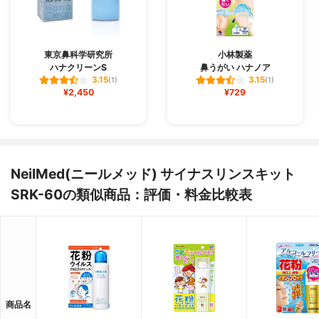
東京鼻科学研究所
小林製薬
ハナクリーンS
鼻うがい ハナノア
3.15
3.15
(1)
(1)
¥2,450
¥729
NeilMed(ニールメッド) サイナスリンスキット
SRK-60の類似商品：評価・料金比較表
商品名